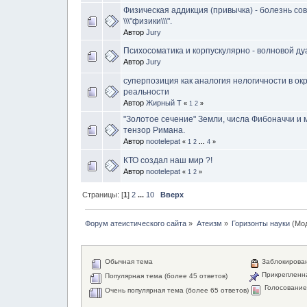
Физическая аддикция (привычка) - болезнь с
\\\"физики\\\".
Автор
Jury
Психосоматика и корпускулярно - волновой ду
Автор
Jury
суперпозиция как аналогия нелогичности в о
реальности
Автор
Жирный Т
«
1
2
»
"Золотое сечение" Земли, числа Фибоначчи и 
тензор Римана.
Автор
nootelepat
«
1
2
...
4
»
КТО создал наш мир ?!
Автор
nootelepat
«
1
2
»
Страницы: [
1
]
2
...
10
Вверх
Форум атеистического сайта
»
Атеизм
»
Горизонты науки
(Мод
Обычная тема
Заблокирова
Прикрепленн
Популярная тема (более 45 ответов)
Голосовани
Очень популярная тема (более 65 ответов)