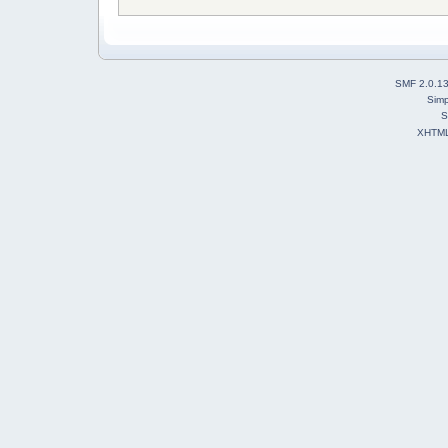
SMF 2.0.1
Simp
S
XHTM