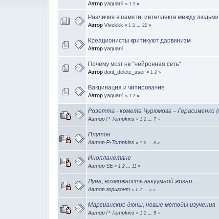
Автор
yaguar4
«
1
2
»
Различия в памяти, интеллекте между людьми
Автор
Vivekkk
«
1
2
...
22
»
Креационисты критикуют дарвинизм
Автор
yaguar4
Почему мозг не "нейронная сеть"
Автор
dont_delete_user
«
1
2
»
Вакцинация и чипирование
Автор
yaguar4
«
1
2
»
Розетта - комета Чурюмова – Герасименко 
Автор
P-Tompkins
«
1
2
...
7
»
Плутон
Автор
P-Tompkins
«
1
2
...
8
»
Инопланетяне
Автор
SE
«
1
2
...
11
»
Луна, возможность вакуумной жизни…
Автор
горизонт
«
1
2
...
5
»
Марсианские дюны, новые методы изучения
Автор
P-Tompkins
«
1
2
...
5
»