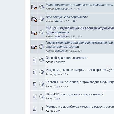
Мировая религия, направление развития или
Автор
горизонт
«
1
2
...
16
»
Что вокруг чего вертится?
Автор
Алeкс
«
1
2
...
11
»
Физика и чертовщина, о непонятных резуль
экспериментов
Автор
горизонт
«
1
2
...
12
»
Нарушение принципа относительности при 
столкновении частиц
Автор
горизонт
«
1
2
...
12
»
Вечный двигатель возможен
Автор
vonekay
Рождение, жизнь и смерть с точки зрения Суб
Автор
qero
«
1
2
»
Кельвин - не основная, а производная едини
Автор
Jury
«
1
2
»
ПСИ-120: Как торговать с марсианами?
Автор
Jury
Можно ли в децибелах измерять массу, расто
Автор
Jury