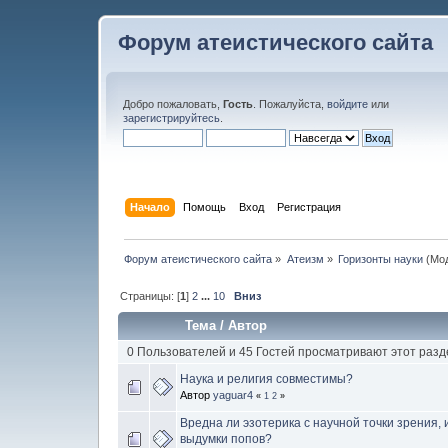
Форум атеистического сайта
Добро пожаловать,
Гость
. Пожалуйста,
войдите
или
зарегистрируйтесь
.
Начало
Помощь
Вход
Регистрация
Форум атеистического сайта
»
Атеизм
»
Горизонты науки
(Мод
Страницы: [
1
]
2
...
10
Вниз
Тема
/
Автор
0 Пользователей и 45 Гостей просматривают этот разд
Наука и религия совместимы?
Автор
yaguar4
«
1
2
»
Вредна ли эзотерика с научной точки зрения, и
выдумки попов?