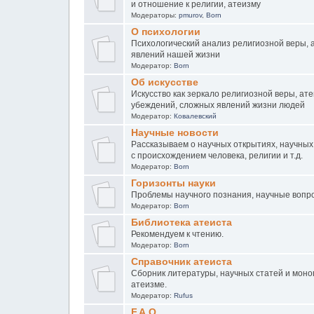
и отношение к религии, атеизму
Модераторы:
pmurov
,
Born
О психологии
Психологический анализ религиозной веры, а
явлений нашей жизни
Модератор:
Born
Об искусстве
Искусство как зеркало религиозной веры, ат
убеждений, сложных явлений жизни людей
Модератор:
Ковалевский
Научные новости
Рассказываем о научных открытиях, научных
с происхождением человека, религии и т.д.
Модератор:
Born
Горизонты науки
Проблемы научного познания, научные вопр
Модератор:
Born
Библиотека атеиста
Рекомендуем к чтению.
Модератор:
Born
Справочник атеиста
Сборник литературы, научных статей и моно
атеизме.
Модератор:
Rufus
F.A.Q.