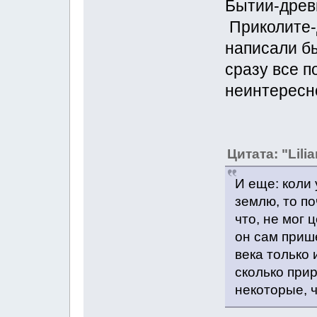
Бытии-древн
Приколите-
написали б
сразу все п
неинтересн
Цитата: "Lilia
И еще: коли 
землю, то п
что, не мог 
он сам приш
века только 
сколько при
некоторые, ч