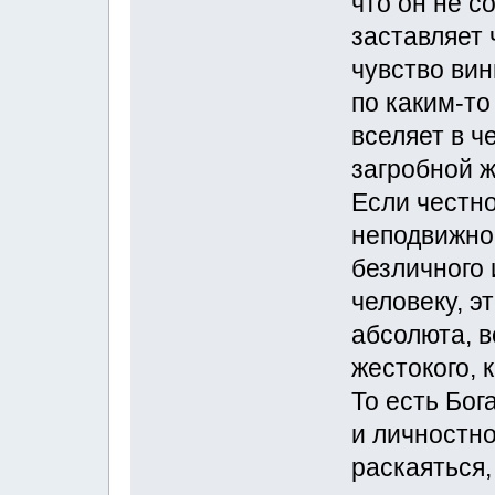
что он не с
заставляет
чувство вин
по каким-то 
вселяет в ч
загробной ж
Если честно
неподвижног
безличного
человеку, э
абсолюта, в
жестокого, 
То есть Бог
и личностно
раскаяться,