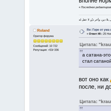
вполне нор
«
Последнее редактирова
بلا دين، وآخر ديّن لا عقل له
Re: Горе от ума
Roland
«
Ответ #8 :
25 Ноя
Оратор форума
Цитата: "kra
Сообщений: 10 722
Репутация: +53/-336
а сатана-это
стал сатаной
вот оно как
после, ни д
Цитата: "kra