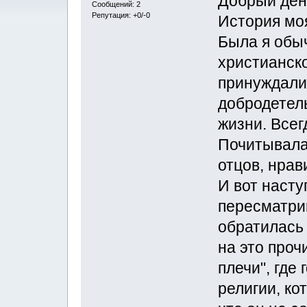
Добрый ден
Сообщений: 2
Репутация: +0/-0
История моя
Была я обы
христианско
принуждали,
добродетель
жизни. Всег
Почитывала
отцов, нрав
И вот насту
пересматри
обратилась 
на это проч
плечи", где
религии, ко