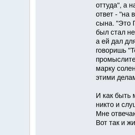
оттуда", а 
ответ - "на
сына. "Это 
был стал не
а ей дал дл
говоришь "Т
промыслите
марку солен
этими делам
И как быть 
никто и слу
Мне отвеча
Вот так и жив