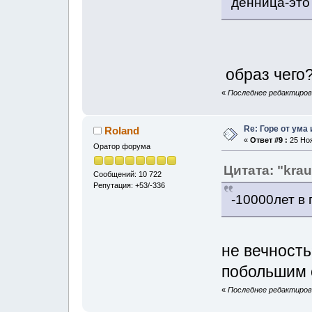
денница-это 
образ чего?
«
Последнее редактирова
Re: Горе от ума
Roland
«
Ответ #9 :
25 Ноя
Оратор форума
Цитата: "kra
Сообщений: 10 722
Репутация: +53/-336
-10000лет в
не вечность
побольшим 
«
Последнее редактирова