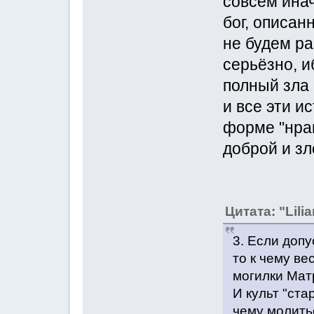
совсем ина
бог, описан
не будем ра
серьёзно, и
полный зла 
и все эти и
форме "нра
доброй и зл
Цитата: "Lilia
3. Если допу
то к чему ве
могилки Мат
И культ "ста
чему молить