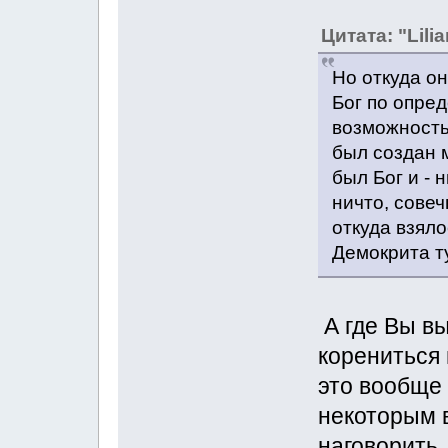
Цитата: "Lilia
Но откуда он
Бог по опред
возможность 
был создан м
был Бог и - 
ничто, совеч
откуда взял
Демокрита т
А где Вы вы
корениться 
это вообще 
некоторым 
наговорить. 