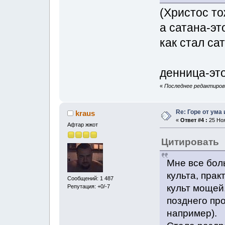
(Христос то
а сатана-эт
как стал са
денница-это
«
Последнее редактирова
Re: Горе от ума
kraus
«
Ответ #4 :
25 Ноя
Афтар жжот
Цитировать
Мне все бол
культа, прак
Сообщений: 1 487
культ мощей
Репутация: +0/-7
позднего пр
например).