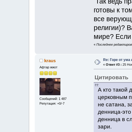
Так ведь п
готовы к то
все верующ
религии)? В
мире? Если 
«
Последнее редактирова
Re: Горе от ума
kraus
«
Ответ #3 :
25 Ноя
Афтар жжот
Цитировать
А кто такой
церковным п
Сообщений: 1 487
не сатана, з
Репутация: +0/-7
денница-это
денница в с
зари.