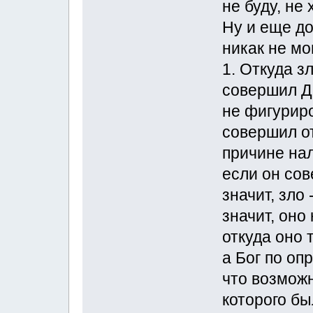
не буду, не
Ну и еще д
никак не мо
1. Откуда з
совершил Де
не фигуриро
совершил о
причине нал
если он сов
значит, зло
значит, оно
откуда оно 
а Бог по оп
что возможн
которого бы