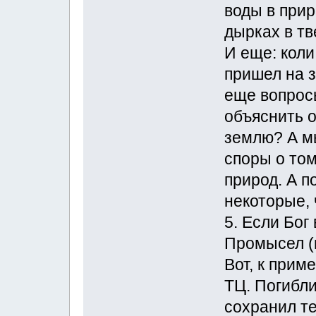
воды в прир
дырках в тв
И еще: коли
пришел на з
еще вопросы
объяснить о
землю? А мы
споры о том
природ. А 
некоторые, 
5. Если Бог
Промысел (п
Вот, к прим
ТЦ. Погибли
сохранил те