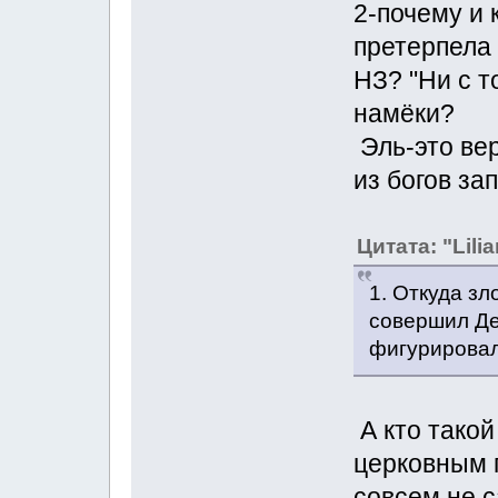
2-почему и 
претерпела
НЗ? "Ни с то
намёки?
Эль-это вер
из богов за
Цитата: "Lilia
1. Откуда зл
совершил Ден
фигурировал
А кто такой
церковным п
совсем не с