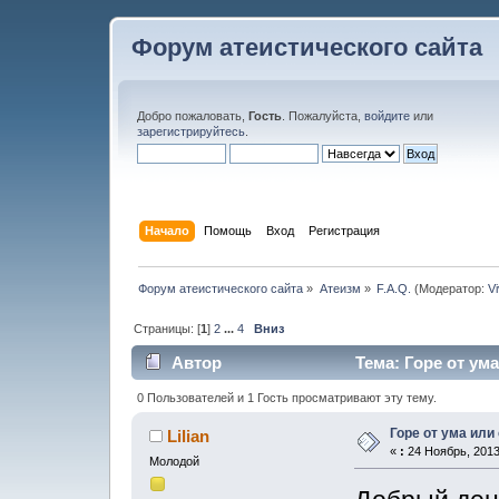
Форум атеистического сайта
Добро пожаловать,
Гость
. Пожалуйста,
войдите
или
зарегистрируйтесь
.
Начало
Помощь
Вход
Регистрация
Форум атеистического сайта
»
Атеизм
»
F.A.Q.
(Модератор:
V
Страницы: [
1
]
2
...
4
Вниз
Автор
Тема: Горе от ума
0 Пользователей и 1 Гость просматривают эту тему.
Горе от ума или
Lilian
«
:
24 Ноябрь, 2013
Молодой