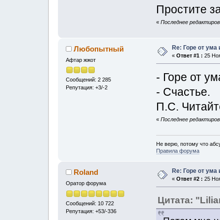
Простите за
«
Последнее редактирова
Re: Горе от ума
Любопытный
«
Ответ #1 :
25 Ноя
Афтар жжот
- Горе от у
Сообщений: 2 285
Репутация: +3/-2
- Счастье.
П.С. Читайт
«
Последнее редактирова
Не верю, потому что абс
Правила форума
Re: Горе от ума
Roland
«
Ответ #2 :
25 Ноя
Оратор форума
Цитата: "Lilia
Сообщений: 10 722
Репутация: +53/-336