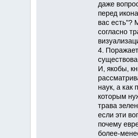
даже вопрос
перед икона
вас есть"? 
согласно тр
визуализаци
4. Поражает
существован
И, якобы, к
рассматрива
наук, а как
которым ну
трава зелен
если эти во
почему евре
более-менее