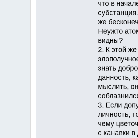
что в начале
субстанция.
же бесконеч
Неужто ато
видны?
2. К этой ж
злополучное
знать добро
данность, к
мыслить, он
соблазнился
3. Если допу
личность, т
чему цветоч
с канавки в