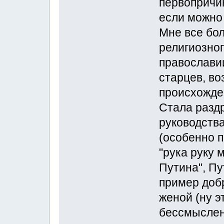
первопричин
если можно 
Мне все бо
религиозног
православии
старцев, во
происхожден
Стала разд
руководств
(особенно п
"рука руку 
Путина", Пу
пример добр
женой (ну э
бессмыслен