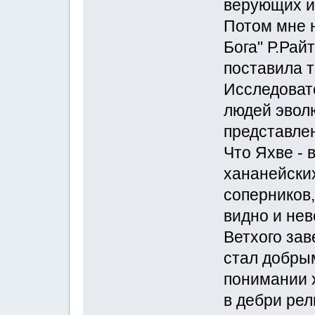
верующих и 
Потом мне н
Бога" Р.Рай
поставила т
Исследовате
людей эвол
представлен
Что Яхве -
хананейских
соперников,
видно и не
Ветхого заве
стал добры
понимании 
в дебри рел