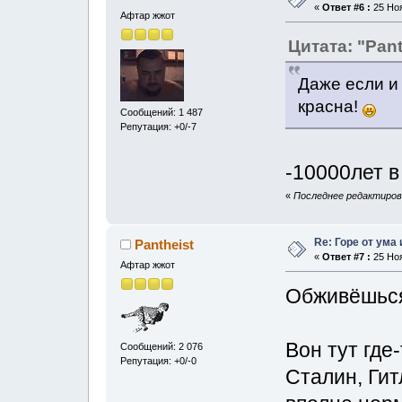
«
Ответ #6 :
25 Ноя
Афтар жжот
Цитата: "Pant
Даже если и 
красна!
Сообщений: 1 487
Репутация: +0/-7
-10000лет в
«
Последнее редактирова
Re: Горе от ума
Pantheist
«
Ответ #7 :
25 Ноя
Афтар жжот
Обживёшься 
Вон тут где
Сообщений: 2 076
Репутация: +0/-0
Сталин, Гит