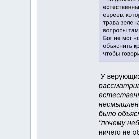
естественны
евреев, кот
трава зелена
вопросы там
Бог не мог 
объяснить кр
чтобы говори
У верующих
рассматрив
естественн
несмышлены
было объяс
"почему неб
ничего не о