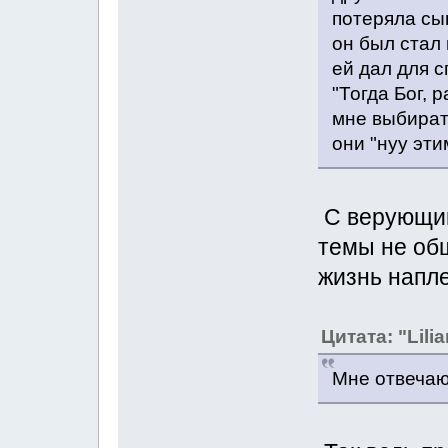
потеряла сын
он был стал 
ей дал для с
"Тогда Бог, 
мне выбират
они "нуу эти
С верующим
темы не об
жизнь напле
Цитата: "Lilia
Мне отвечаю