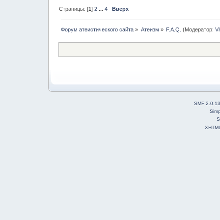
Страницы: [
1
]
2
...
4
Вверх
Форум атеистического сайта
»
Атеизм
»
F.A.Q.
(Модератор:
V
SMF 2.0.1
Simp
S
XHTM