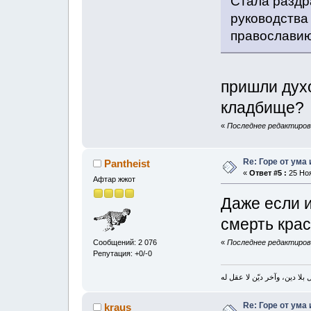
Стала раздр
руководства
православию
пришли дух
кладбище?
«
Последнее редактирова
Re: Горе от ума
Pantheist
«
Ответ #5 :
25 Ноя
Афтар жжот
Даже если и
смерть кра
Сообщений: 2 076
«
Последнее редактирова
Репутация: +0/-0
بلا دين، وآخر ديّن لا عقل له
Re: Горе от ума
kraus