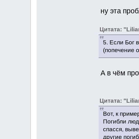
ну эта про
Цитата: "Lilia
5. Если Бог 
(попечение о
А в чём пр
Цитата: "Lilia
Вот, к приме
Погибли люди
спасся, выве
другие погиб