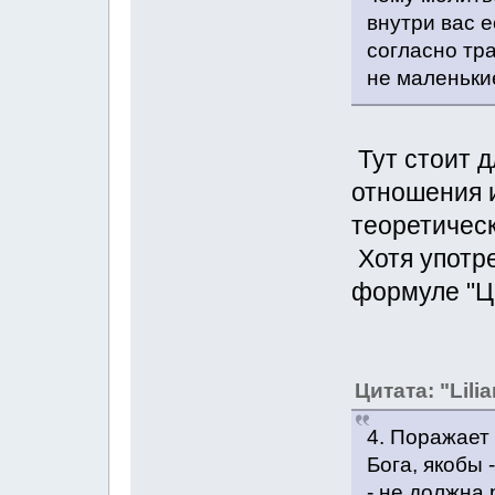
внутри вас е
согласно тр
не маленьки
Тут стоит д
отношения 
теоретичес
Хотя употре
формуле "Ца
Цитата: "Lilia
4. Поражает
Бога, якобы 
- не должна 