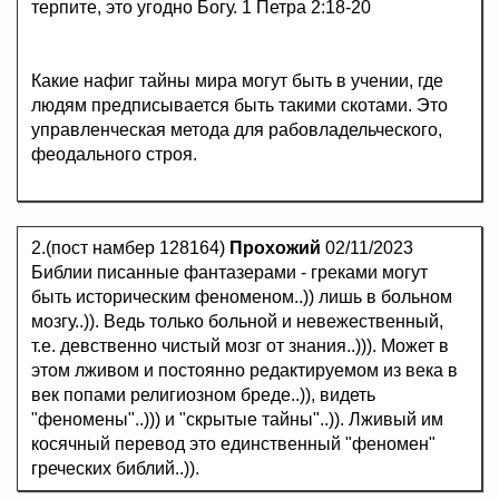
терпите, это угодно Богу. 1 Петра 2:18-20
Какие нафиг тайны мира могут быть в учении, где
людям предписывается быть такими скотами. Это
управленческая метода для рабовладельческого,
феодального строя.
2.(пост намбер 128164)
Прохожий
02/11/2023
Библии писанные фантазерами - греками могут
быть историческим феноменом..)) лишь в больном
мозгу..)). Ведь только больной и невежественный,
т.е. девственно чистый мозг от знания..))). Может в
этом лживом и постоянно редактируемом из века в
век попами религиозном бреде..)), видеть
"феномены"..))) и "скрытые тайны"..)). Лживый им
косячный перевод это единственный "феномен"
греческих библий..)).