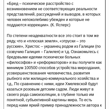
«Бред – психическое расстройство с
возникновением не соответствующих реальности
представлений, рассуждений и выводов, в которых
человек непоколебимо убежден и которые не
поддаются коррекции». (К. Ясперс)
По степени неадекватности все это стоит в том же
ряду, что и «плоская земля», «этруски – это
русские», Христос – украинец родом из Галиции (по
созвучию Галиция – Галилея) и т.д. Ознакомьтесь с
бредовыми идеями психически больных
«философов» и «реформаторов» и вы получите как
минимум 100500 способов устройства мироздания,
усовершенствования человечества, развития
рыбного или жилищно-коммунального хозяйства и
т.д., По сравнению с ними, идеи Хмелевской будут
казаться розовым детским садом. Люди живут в
своего рода самоизоляции, в глубине только им
понятной, субъективной картины мира. То есть
перед нами яркий пример принадлежности автора к