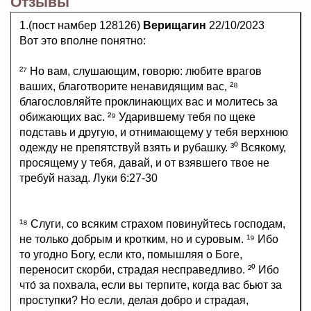
Отзывы
1.(пост намбер 128126)
Верищагин
22/10/2023
Вот это вполне понятно:
²⁷ Но вам, слушающим, говорю: любите врагов
ваших, благотворите ненавидящим вас, ²⁸
благословляйте проклинающих вас и молитесь за
обижающих вас. ²⁹ Ударившему тебя по щеке
подставь и другую, и отнимающему у тебя верхнюю
одежду не препятствуй взять и рубашку. ³⁰ Всякому,
просящему у тебя, давай, и от взявшего твое не
требуй назад. Луки 6:27-30
¹⁸ Слуги, со всяким страхом повинуйтесь господам,
не только добрым и кротким, но и суровым. ¹⁹ Ибо
то угодно Богу, если кто, помышляя о Боге,
переносит скорби, страдая несправедливо. ²⁰ Ибо
что́ за похвала, если вы терпите, когда вас бьют за
проступки? Но если, делая добро и страдая,