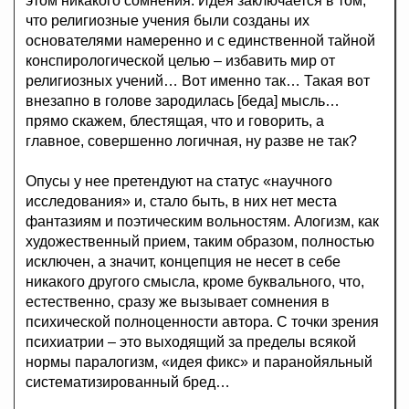
этом никакого сомнения. Идея заключается в том,
что религиозные учения были созданы их
основателями намеренно и с единственной тайной
конспирологической целью – избавить мир от
религиозных учений… Вот именно так… Такая вот
внезапно в голове зародилась [беда] мысль…
прямо скажем, блестящая, что и говорить, а
главное, совершенно логичная, ну разве не так?
Опусы у нее претендуют на статус «научного
исследования» и, стало быть, в них нет места
фантазиям и поэтическим вольностям. Алогизм, как
художественный прием, таким образом, полностью
исключен, а значит, концепция не несет в себе
никакого другого смысла, кроме буквального, что,
естественно, сразу же вызывает сомнения в
психической полноценности автора. С точки зрения
психиатрии – это выходящий за пределы всякой
нормы паралогизм, «идея фикс» и паранойяльный
систематизированный бред…