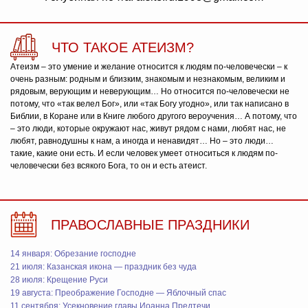
ЧТО ТАКОЕ АТЕИЗМ?
Атеизм – это умение и желание относится к людям по-человечески – к
очень разным: родным и близким, знакомым и незнакомым, великим и
рядовым, верующим и неверующим… Но относится по-человечески не
потому, что «так велел Бог», или «так Богу угодно», или так написано в
Библии, в Коране или в Книге любого другого вероучения… А потому, что
– это люди, которые окружают нас, живут рядом с нами, любят нас, не
любят, равнодушны к нам, а иногда и ненавидят… Но – это люди…
такие, какие они есть. И если человек умеет относиться к людям по-
человечески без всякого Бога, то он и есть атеист.
ПРАВОСЛАВНЫЕ ПРАЗДНИКИ
14 января: Обрезание господне
21 июля: Казанская икона — праздник без чуда
28 июля: Крещение Руси
19 августа: Преображение Господне — Яблочный спас
11 сентября: Усекновение главы Иоанна Предтечи