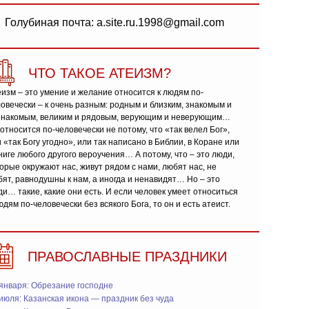
Голубиная почта: a.site.ru.1998@gmail.com
ЧТО ТАКОЕ АТЕИЗМ?
изм – это умение и желание относится к людям по-
овечески – к очень разным: родным и близким, знакомым и
знакомым, великим и рядовым, верующим и неверующим…
относится по-человечески не потому, что «так велел Бог»,
 «так Богу угодно», или так написано в Библии, в Коране или
ниге любого другого вероучения… А потому, что – это люди,
орые окружают нас, живут рядом с нами, любят нас, не
ят, равнодушны к нам, а иногда и ненавидят… Но – это
и… такие, какие они есть. И если человек умеет относиться
юдям по-человечески без всякого Бога, то он и есть атеист.
ПРАВОСЛАВНЫЕ ПРАЗДНИКИ
января: Обрезание господне
июля: Казанская икона — праздник без чуда