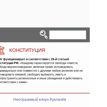
КОНСТИТУЦИЯ
йт функционирует в соответствии с 28-й статьей
нституции РФ:
«Каждому гарантируется свобода совести,
обода вероисповедания, включая право исповедовать
ивидуально или совместно с другими любую религию или не
оведовать никакой, свободно выбирать, иметь и
спространять религиозные и иные убеждения и действовать
оответствии с ними».
Неотразимый клоун Куклачёв