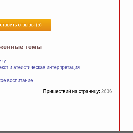
ставить отзывы (5)
яженные темы
ику
екст и атеистическая интерпретация
кое воспитание
Пришествий на страницу:
2636