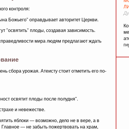
М
Л
ого контроля:
Ду
ына Божьего" оправдывает авторитет Церкви.
Ко
ут "освятить" плоды, создавая зависимость.
ме
ат
справедливости мира людям предлагают ждать
гн
ование
ень сбора урожая. Атеисту стоит отметить его по-
ност освятит плоды после полудня".
страхе и невежестве.
вятить яблоки — возможно, дело не в вере, а в
 Главное — не забыть пожертвовать на храм,