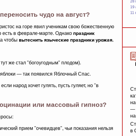
28
19
11 
 переносить чудо на август?
ристос на горе явил ученикам свою божественную
праздник
то есть в феврале-марте. Однако
вытеснить языческие праздники урожая.
 а чтобы
тут же стал "богоугодным" плодом).
а яблоки — так появился Яблочный Спас.
ли народ хочет гулять, пусть гуляет, но "в
Ст
ка
на
люцинации или массовый гипноз?
— 
на
просы:
Ст
ический прием "очевидцев", чьи показания нельзя
в 