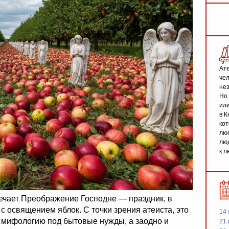
Ате
чел
не
Но 
или
в К
кот
люб
люд
к л
мечает Преображение Господне — праздник, в
с освящением яблок. С точки зрения атеиста, это
14 
т мифологию под бытовые нужды, а заодно и
21 