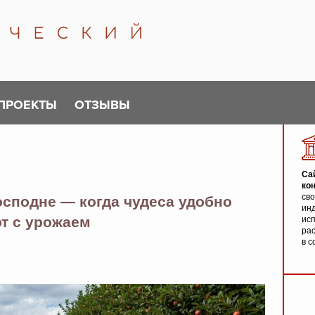
ПРОЕКТЫ
ОТЗЫВЫ
Са
ко
св
осподне — когда чудеса удобно
инд
т с урожаем
исп
ра
в с