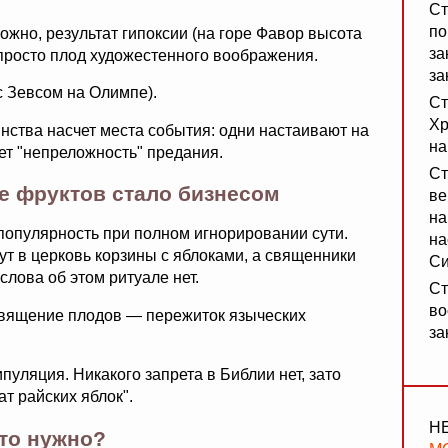
Ст
по
ожно, результат гипоксии (на горе Фавор высота
за
просто плод художестенного воображения.
за
с Зевсом на Олимпе).
Ст
Хр
инства насчет места события: одни настаивают на
на
ет "непреложность" предания.
Ст
е фруктов стало бизнесом
ве
на
популярность при полном игнорировании сути.
на
т в церковь корзины с яблоками, а священники
Си
слова об этом ритуале нет.
Ст
во
освящение плодов — пережиток языческих
за
уляция. Никакого запрета в Библии нет, зато
т райских яблок".
Н
это нужно?