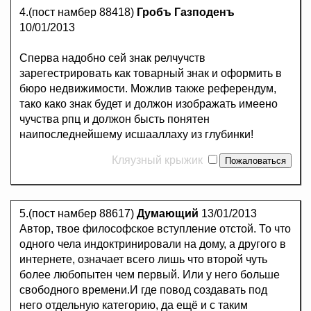
4.(пост намбер 88418)
Гробъ Газподенъ
10/01/2013
Сперва надобно сей знак релчучств
зарегестрировать как товарный знак и оформить в
бюро недвижимости. Можлив также референдум,
тако како знак будет и должон изображать имеено
чучства рпц и должон бысть понятен
наипоследнейшему исшааллаху из глубинки!
Кляузный крыжик
5.(пост намбер 88617)
Думающий
13/01/2013
Автор, твое философское вступление отстой. То что
одного чела индоктринировали на дому, а другого в
интернете, означает всего лишь что второй чуть
более любопытен чем первый. Или у него больше
свободного времени.И где повод создавать под
него отдельную категорию, да ещё и с таким