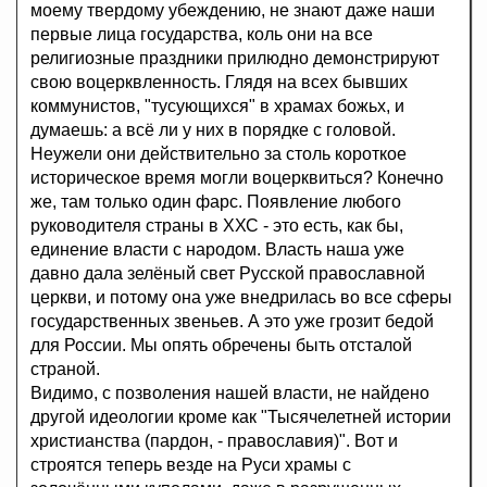
моему твердому убеждению, не знают даже наши
первые лица государства, коль они на все
религиозные праздники прилюдно демонстрируют
свою воцерквленность. Глядя на всех бывших
коммунистов, "тусующихся" в храмах божьх, и
думаешь: а всё ли у них в порядке с головой.
Неужели они действительно за столь короткое
историческое время могли воцерквиться? Конечно
же, там только один фарс. Появление любого
руководителя страны в ХХС - это есть, как бы,
единение власти с народом. Власть наша уже
давно дала зелёный свет Русской православной
церкви, и потому она уже внедрилась во все сферы
государственных звеньев. А это уже грозит бедой
для России. Мы опять обречены быть отсталой
страной.
Видимо, с позволения нашей власти, не найдено
другой идеологии кроме как "Тысячелетней истории
христианства (пардон, - православия)". Вот и
строятся теперь везде на Руси храмы с