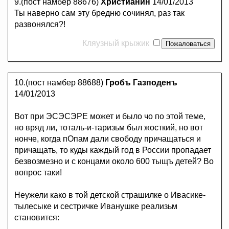
9.(пост намбер 88676)
Христианин
14/01/2013
Ты наверно сам эту бредню сочинял, раз так
развонялся?!
Кляузный крыжик
10.(пост намбер 88688)
Гробъ Газподенъ
14/01/2013
Вот при ЭСЭСЭРЕ может и было чо по этой теме,
но вряд ли, тоталь-и-таризьм был жосткий, но вот
нонче, когда пОпам дали свободу причащаться и
причащать, то куды каждый год в России пропадает
безвозмезно и с концами около 600 тыщъ детей? Во
вопрос таки!
Неужели како в той детской страшилке о Ивасике-
тылесыке и сестричке Иванушке реализьм
становится: