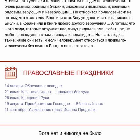
Атеизм – это умение и желание относится к людям по-человечески – к
очень разным: родным и близким, знакомым и незнакомым, великим и
рядовым, верующим и неверующим… Но относится по-человечески не
потому, что «так велел Бог», или «так Богу угодно», или так написано в
Библии, в Коране или в Книге любого другого вероучения… А потому, что
– это люди, которые окружают нас, живут рядом с нами, любят нас, не
любят, равнодушны к нам, а иногда и ненавидят… Но – это люди…
такие, какие они есть. И если человек умеет относиться к людям по-
человечески без всякого Бога, то он и есть атеист.
ПРАВОСЛАВНЫЕ ПРАЗДНИКИ
14 января: Обрезание господне
21 июля: Казанская икона — праздник без чуда
28 июля: Крещение Руси
19 августа: Преображение Господне — Яблочный спас
11 сентября: Усекновение главы Иоанна Предтечи
Бога нет и никогда не было