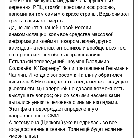
золочёнными куполами, даже в разрушенных
деревнях. РПЦ столбит крестами всю россию,
напоминая тем самым о крахе страны. Ведь символ
креста означает смерть.
Да, не любят в нашей новой России
инакомыслящих, коль все средства массовой
информации клеймят позором людей других
взглядов - атеистов, агностиков и вообще всех тех,
кто проявляет нелюбовь к православию.
Есть такой телеведущий-шоумен Владимир
Соловьёв. К "Барьеру" были приглашены Гельман и
Чаплин. И когда с вопросом к Чаплину обратился
писатель А.Никонов, то этот отец вместе с ведущим
(Соловьёвым) наперебой не давали возможность
выслушать вопрос; они со всякими насмешками
пытались унизить человека с иными взглядами.
Этот факт подверждает определенную
направленность СМИ.
А потому она (Церковь) уже внедрилась во все
государственные звенья. Толи ещё будет, если не
умерить пыл