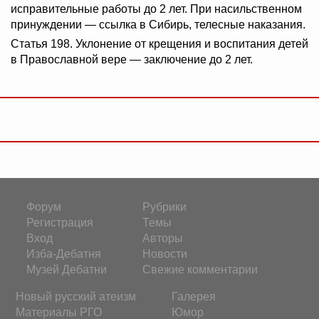
исправительные работы до 2 лет. При насильственном
принуждении — ссылка в Сибирь, телесные наказания.
Статья 198. Уклонение от крещения и воспитания детей
в Православной вере — заключение до 2 лет.
Форум
Рубрики
Регистрация
Темы
Вход
Авторы
Изба-Дебатня
Новости
Музей Дебатни
Свежие комментарии
Новый русский атеизм
Галерея
Материалы РГО
Юмор