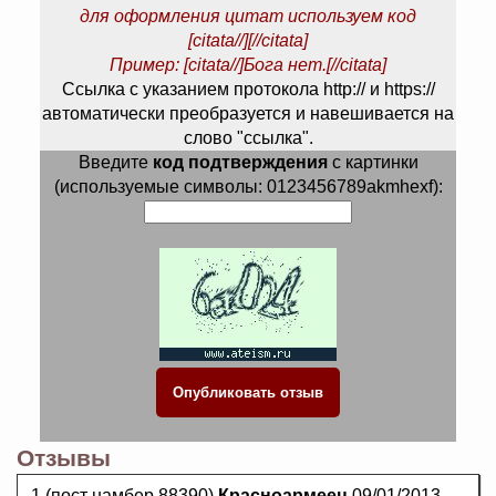
для оформления цитат используем код
[citata//][//citata]
Пример: [citata//]Бога нет.[//citata]
Ссылка с указанием протокола http:// и https://
автоматически преобразуется и навешивается на
слово "ссылка".
Введите
код подтверждения
с картинки
(используемые символы: 0123456789akmhexf):
Отзывы
1.(пост намбер 88390)
Красноармеец
09/01/2013