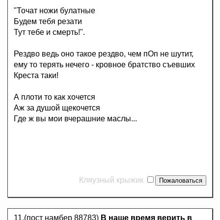
"Точат ножи булатные
Будем тебя резати
Тут тебе и смерть!".
Рездво ведь оно такое рездво, чем пОп не шутит,
ему то терять нечего - кровное братство съевших
Креста таки!
А плоти то как хочется
Аж за душой щекочется
Где ж вы мои вчерашние маслы...
Кляузный крыжик
11.(пост намбер 88783)
В наше время верить в