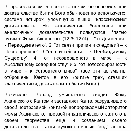
В православном и протестантском богословиях при
доказательстве бытия Бога обыкновенно используется
система четырех, упомянутых выше, “классических”
доказательств. Но католические богословы при
аналогичных доказательства пользуются “пятью
путями” Фомы Аквинского (1225-1274): 1.“от Движения -
к Перводвигателю”, 2, “от связи причин и следствий – к
Первопричине”, 3 “от случайности – к Необходимому
Существу”, 4. “от несовершенств в мире – к
Абсолютному совершенству” и 5. “от целесообразности
в мире – к Устроителю мира”. (все эти аргументы
отброшены Кантом в его критике трех, ставших
классическими, доказательств бытия Бога.)
Возможно, Воланд умышленно сводит Фому
Аквинского с Кантом и заставляет Канта, разрушившего
своей неотразимой критикой непререкаемый авторитет
Фомы Аквинского, превзойти католического святого в
своем творчества еще и созданием своего
доказательства. Такой художественный “ход” автора