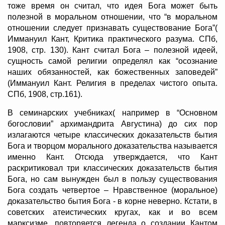
тоже время он считал, что идея Бога может быть
полезной в моральном отношении, что “в моральном
отношении следует признавать существование Бога”(
Иммануил Кант, Критика практического разума. СПб,
1908, стр. 130). Кант считал Бога – полезной идеей,
сущность самой религии определял как “осознание
наших обязанностей, как божественных заповедей”
(Иммануил Кант. Религия в пределах чистого опыта.
СПб, 1908, стр.161).
В семинарских учебниках( например в “Основном
богословии” архимандрита Августина) до сих пор
излагаются четыре классических доказательств бытия
Бога и творцом морального доказательства называется
именно Кант. Отсюда утверждается, что Кант
раскритиковал три классических доказательств бытия
Бога, но сам вынужден был в пользу существования
Бога создать четвертое – Нравственное (моральное)
доказательство бытия Бога - в корне неверно. Кстати, в
советских атеистических кругах, как и во всем
марксизме, повторяется легенда о создании Кантом