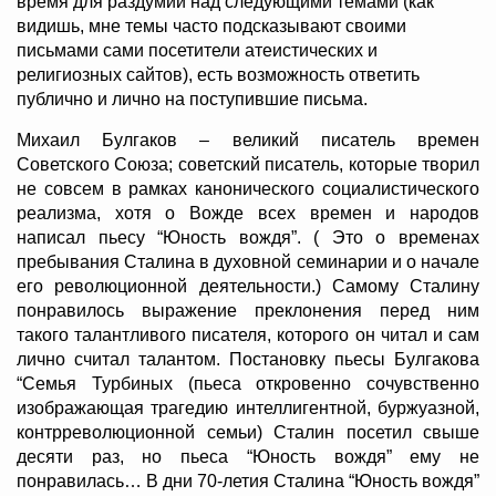
время для раздумий над следующими темами (как
видишь, мне темы часто подсказывают своими
письмами сами посетители атеистических и
религиозных сайтов), есть возможность ответить
публично и лично на поступившие письма.
Михаил Булгаков – великий писатель времен
Советского Союза; советский писатель, которые творил
не совсем в рамках канонического социалистического
реализма, хотя о Вожде всех времен и народов
написал пьесу “Юность вождя”. ( Это о временах
пребывания Сталина в духовной семинарии и о начале
его революционной деятельности.) Самому Сталину
понравилось выражение преклонения перед ним
такого талантливого писателя, которого он читал и сам
лично считал талантом. Постановку пьесы Булгакова
“Семья Турбиных (пьеса откровенно сочувственно
изображающая трагедию интеллигентной, буржуазной,
контрреволюционной семьи) Сталин посетил свыше
десяти раз, но пьеса “Юность вождя” ему не
понравилась… В дни 70-летия Сталина “Юность вождя”