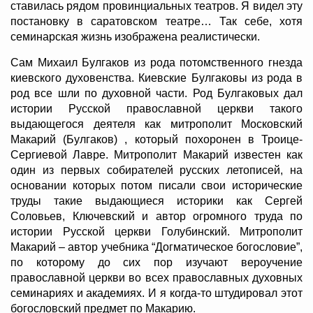
ставилась рядом провинциальных театров. Я видел эту
постановку в саратовском театре… Так себе, хотя
семинарская жизнь изображена реалистически.
Сам Михаил Булгаков из рода потомственного гнезда
киевского духовенства. Киевские Булгаковы из рода в
род все шли по духовной части. Род Булгаковых дал
истории Русской православной церкви такого
выдающегося деятеля как митрополит Московский
Макарий (Булгаков) , который похоронен в Троице-
Сергиевой Лавре. Митрополит Макарий известен как
один из первых собирателей русских летописей, на
основании которых потом писали свои исторические
труды такие выдающиеся историки как Сергей
Соловьев, Ключевский и автор огромного труда по
истории Русской церкви Голубинский. Митрополит
Макарий – автор учебника “Догматическое богословие”,
по которому до сих пор изучают вероучение
православной церкви во всех православных духовных
семинариях и академиях. И я когда-то штудировал этот
богословский предмет по Макарию.