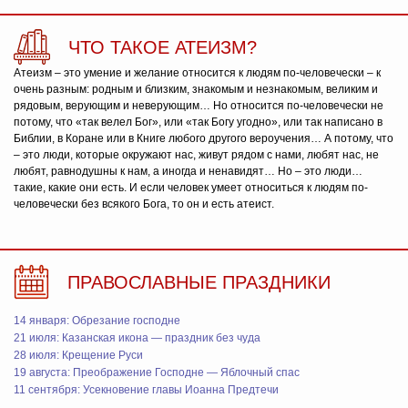
ЧТО ТАКОЕ АТЕИЗМ?
Атеизм – это умение и желание относится к людям по-человечески – к
очень разным: родным и близким, знакомым и незнакомым, великим и
рядовым, верующим и неверующим… Но относится по-человечески не
потому, что «так велел Бог», или «так Богу угодно», или так написано в
Библии, в Коране или в Книге любого другого вероучения… А потому, что
– это люди, которые окружают нас, живут рядом с нами, любят нас, не
любят, равнодушны к нам, а иногда и ненавидят… Но – это люди…
такие, какие они есть. И если человек умеет относиться к людям по-
человечески без всякого Бога, то он и есть атеист.
ПРАВОСЛАВНЫЕ ПРАЗДНИКИ
14 января: Обрезание господне
21 июля: Казанская икона — праздник без чуда
28 июля: Крещение Руси
19 августа: Преображение Господне — Яблочный спас
11 сентября: Усекновение главы Иоанна Предтечи