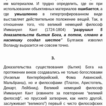
им материалом. И трудно определить, где он при
использовании объективных материалов
ошибается
, а
где
умышленно
в гипертрофированном виде
выставляет действительное положение вещей. Так, в
отношении того, что великий немецкий философ
Иммануил Кант (1724-1804) “
разрушил 5
доказательств бытия Бога, а потом, словно в
насмешку создал шестое”
Булгаков изволил
Воланду выразится не совсем точно.
3.
Доказательства существования (бытия) Бога на
протяжении веков создавались не только богословами
(Анзельм Кентерберийский, Фома Аквинский,
Мальбранш), но и философами (Платон, Аристотель,
Декарт, Лейбниц). Великий немецкий философ
Иммануил Кант (извините за повторение “великий
философ”, но прусский затворник, как никто другой,
заслуживает “великого”) первый с чисто философских