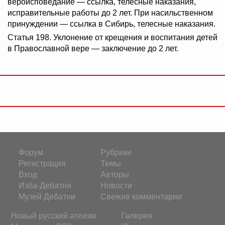
вероисповедание — ссылка, телесные наказания,
исправительные работы до 2 лет. При насильственном
принуждении — ссылка в Сибирь, телесные наказания.
Статья 198. Уклонение от крещения и воспитания детей
в Православной вере — заключение до 2 лет.
Форум
Рубрики
Регистрация
Темы
Вход
Авторы
Изба-Дебатня
Новости
Музей Дебатни
Свежие комментарии
Новый русский атеизм
Галерея