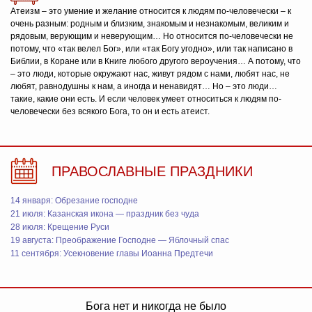
Атеизм – это умение и желание относится к людям по-человечески – к
очень разным: родным и близким, знакомым и незнакомым, великим и
рядовым, верующим и неверующим… Но относится по-человечески не
потому, что «так велел Бог», или «так Богу угодно», или так написано в
Библии, в Коране или в Книге любого другого вероучения… А потому, что
– это люди, которые окружают нас, живут рядом с нами, любят нас, не
любят, равнодушны к нам, а иногда и ненавидят… Но – это люди…
такие, какие они есть. И если человек умеет относиться к людям по-
человечески без всякого Бога, то он и есть атеист.
ПРАВОСЛАВНЫЕ ПРАЗДНИКИ
14 января: Обрезание господне
21 июля: Казанская икона — праздник без чуда
28 июля: Крещение Руси
19 августа: Преображение Господне — Яблочный спас
11 сентября: Усекновение главы Иоанна Предтечи
Бога нет и никогда не было