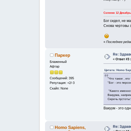
Склеено 12 Декабрь,
Бог сидел, не м
Снова чертовы 
«
Последнее редак
Re: Здрав
Паркер
«
Ответ #3 
Блаженный
Афтар
Цитата: Homo Sap
Сообщений: 395
"Что такое , кто
"Бог - это пер
Репутация: +2/-3
Скайп: None
"Какого именно
Вакуума, напри
Сиречь пустоты:
Вакуум - это од
Re: Здрав
Homo Sapiens,