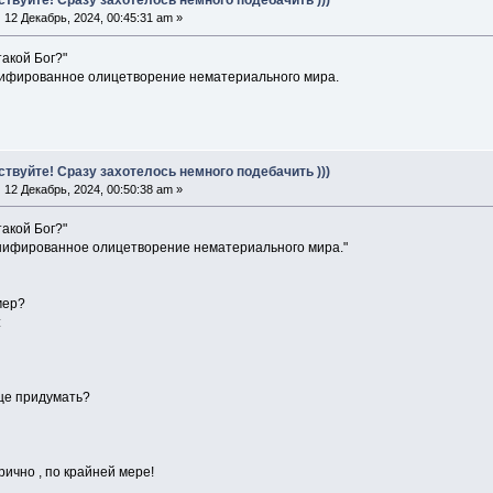
ствуйте! Сразу захотелось немного подебачить )))
:
12 Декабрь, 2024, 00:45:31 am »
 такой Бог?"
онифированное олицетворение нематериального мира.
ствуйте! Сразу захотелось немного подебачить )))
:
12 Декабрь, 2024, 00:50:38 am »
 такой Бог?"
сонифированное олицетворение нематериального мира."
мер?
:
еще придумать?
рично , по крайней мере!