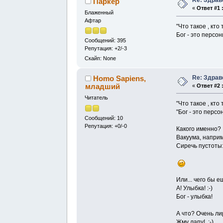
Re: Здрав
Паркер
«
Ответ #1 
Блаженный
Афтар
"Что такое , кто
Бог - это перс
Сообщений: 395
Репутация: +2/-3
Скайп: None
Re: Здрав
Homo Sapiens,
младший
«
Ответ #2 
Читатель
"Что такое , кто
"Бог - это пер
Сообщений: 10
Репутация: +0/-0
Какого именно?
Вакуума, напри
Сиречь пустоты
Или... чего бы 
А! Улыбка! :-)
Бог - улыбка!
А что? Очень ли
Жму лапу! :-)