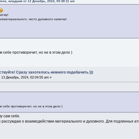
iens, младший от 12 Декабрь, 2024, 05:38:11 am
шечку!
нематериального, чисто духовного напитка!
м себе противоречит, но не в этом дело )
ствуйте! Сразу захотелось немного подебачить )))
:
13 Декабрь, 2024, 02:04:55 am »
м себе противоречит, но не в этом дело )
у сам себе.
я рассуждаю о взаимодействии материального и духовного. Для подлинных ате