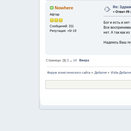
Re: Здрав
Nowhere
«
Ответ #9 
Афтар
Бог и есть и не
Сообщений: 311
Все воспринимае
Репутация: +0/-19
нет. А так как и
Надеюсь Ваш ге
Страницы: [
1
]
2
...
14
Вверх
Форум атеистического сайта
»
Дебатня
»
Изба-Дебатня