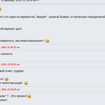
:
12 Декабрь, 2024, 01:28:09 am »
..что это один из вариантов, "вакуум" - разный бывает. И несколько определени
гой вариант дал!
ровергнуть, как нематериальное !
 2024, 01:28:41 am
ь неохота
 2024, 01:30:09 am
вой ответ, сударь!
жно!
не пиянства ради!
 2024, 01:32:02 am
пиво" ? - Это прокол!
репит!