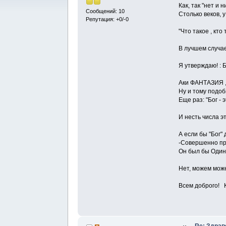
Как, так "нет и 
Сообщений: 10
Столько веков, у
Репутация: +0/-0
"Что такое , кт
В лучшем случае 
Я утверждаю! : Б
Аки ФАНТАЗИЯ
Ну и тому подоб
Еще раз: "Бог
И несть числа эт
А если бы "Бог"
-Совершенно пра
Он был бы Один
Нет, можем мож
Всем доброго! Ко