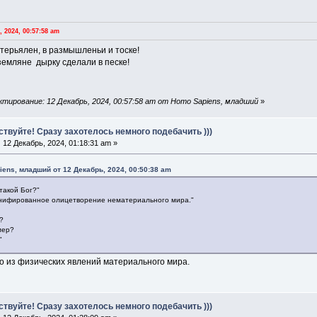
 2024, 00:57:58 am
атерьялен, в размышленьи и тоске!
земляне дырку сделали в песке!
тирование: 12 Декабрь, 2024, 00:57:58 am от Homo Sapiens, младший
»
ствуйте! Сразу захотелось немного подебачить )))
:
12 Декабрь, 2024, 01:18:31 am »
iens, младший от 12 Декабрь, 2024, 00:50:38 am
 такой Бог?"
сонифированное олицетворение нематериального мира."
?
мер?
"
но из физических явлений материального мира.
ствуйте! Сразу захотелось немного подебачить )))