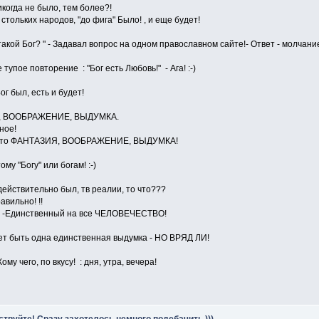
никогда не было, тем более?!
 стольких народов, "до фига" Было! , и еще будет!
о такой Бог? " - Задавал вопрос на одном православном сайте!- Ответ - молча
тупое повторение : "Бог есть Любовь!" - Ага! :-)
ог был, есть и будет!
 , ВООБРАЖЕНИЕ, ВЫДУМКА.
ное!
 - это ФАНТАЗИЯ, ВООБРАЖЕНИЕ, ВЫДУМКА!
ому "Богу" или богам! :-)
 действительно был, тв реалии, то что???
вильно! !!
 -Единственный на все ЧЕЛОВЕЧЕСТВО!
ет быть одна единственная выдумка - НО ВРЯД ЛИ!
му чего, по вкусу! : дня, утра, вечера!