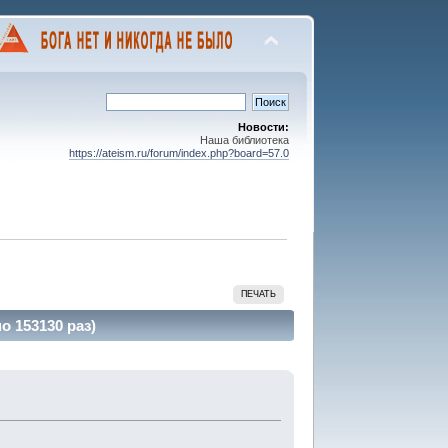
Новости:
Наша библиотека
https://ateism.ru/forum/index.php?board=57.0
ПЕЧАТЬ
о 153130 раз)