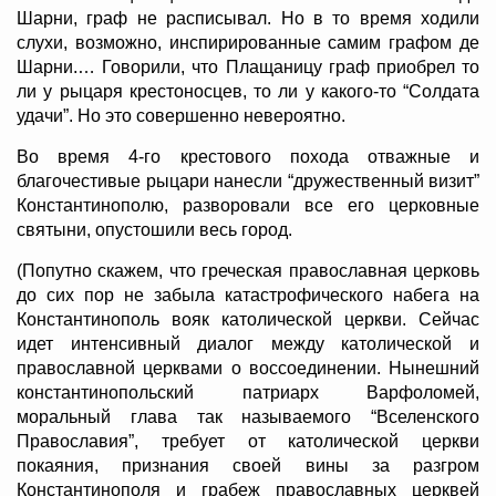
Шарни, граф не расписывал. Но в то время ходили
слухи, возможно, инспирированные самим графом де
Шарни.… Говорили, что Плащаницу граф приобрел то
ли у рыцаря крестоносцев, то ли у какого-то “Солдата
удачи”. Но это совершенно невероятно.
Во время 4-го крестового похода отважные и
благочестивые рыцари нанесли “дружественный визит”
Константинополю, разворовали все его церковные
святыни, опустошили весь город.
(Попутно скажем, что греческая православная церковь
до сих пор не забыла катастрофического набега на
Константинополь вояк католической церкви. Сейчас
идет интенсивный диалог между католической и
православной церквами о воссоединении. Нынешний
константинопольский патриарх Варфоломей,
моральный глава так называемого “Вселенского
Православия”, требует от католической церкви
покаяния, признания своей вины за разгром
Константинополя и грабеж православных церквей