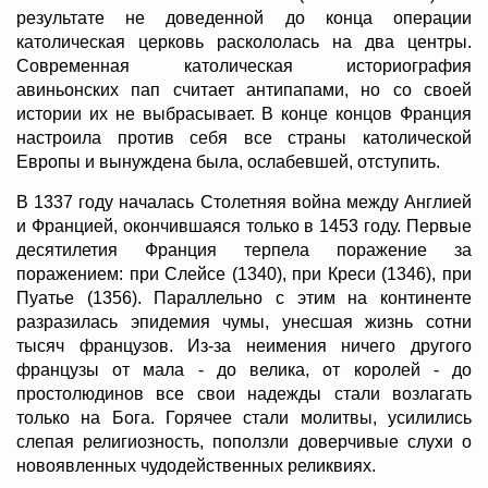
результате не доведенной до конца операции
католическая церковь раскололась на два центры.
Современная католическая историография
авиньонских пап считает антипапами, но со своей
истории их не выбрасывает. В конце концов Франция
настроила против себя все страны католической
Европы и вынуждена была, ослабевшей, отступить.
В 1337 году началась Столетняя война между Англией
и Францией, окончившаяся только в 1453 году. Первые
десятилетия Франция терпела поражение за
поражением: при Слейсе (1340), при Креси (1346), при
Пуатье (1356). Параллельно с этим на континенте
разразилась эпидемия чумы, унесшая жизнь сотни
тысяч французов. Из-за неимения ничего другого
французы от мала - до велика, от королей - до
простолюдинов все свои надежды стали возлагать
только на Бога. Горячее стали молитвы, усилились
слепая религиозность, поползли доверчивые слухи о
новоявленных чудодейственных реликвиях.