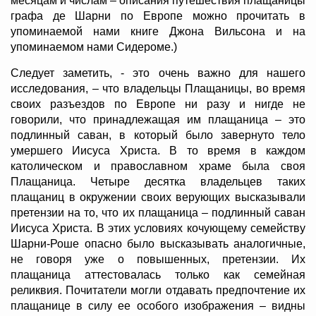
месяцам и числам – описания путешествия плащаницы
графа де Шарни по Европе можно прочитать в
упоминаемой нами книге Джона Вильсона и на
упоминаемом нами Сидероме.)
Следует заметить, - это очень важно для нашего
исследования, – что владельцы Плащаницы, во время
своих разъездов по Европе ни разу и нигде не
говорили, что принадлежащая им плащаница – это
подлинный саван, в который было завернуто тело
умершего Иисуса Христа. В то время в каждом
католическом и православном храме была своя
Плащаница. Четыре десятка владельцев таких
плащаниц в окружении своих верующих высказывали
претензии на то, что их плащаница – подлинный саван
Иисуса Христа. В этих условиях кочующему семейству
Шарни-Роше опасно было высказывать аналогичные,
не говоря уже о повышенных, претензии. Их
плащаница аттестовалась только как семейная
реликвия. Почитатели могли отдавать предпочтение их
плащанице в силу ее особого изображения – видны