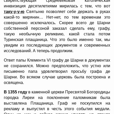
свирепствующая средневековая католическая
инквизиция десятилетиями мирилась с тем, что вот
таку-у-у-ю
Святыню позволяет себе держать в руках
какой-то мирянин… Нет-нет, по тем временам это
совершенно исключалось. Скорее всего де Шарни
собственной персоной заказал сделать ему, графу,
такую необычную реликвию, какой стала потом
Туринская плащаница. Что это было именно так, мы
увидим из последующих документов и современных
исследований. А теперь продолжим.
Ответ папы Клемента VI графу де Шарни в документах
не сохранился. Можно предположить, что устно или
письменно папа удовлетворил просьбу графа де
Шарни. Во всяком случае церковь была построена и
освящена.
В 1355 году
в каменной церкви Пресвятой Богородицы
городка Лиреи на поклонение паломникам была
выставлена Плащаница. Граф не поскупился на
рекламу и выпустил в честь этого события медали.