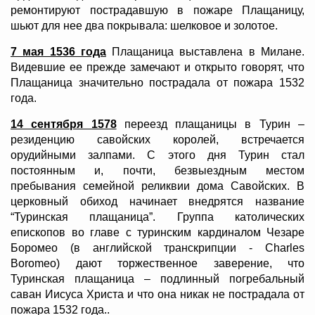
ремонтируют пострадавшую в пожаре Плащаницу,
шьют для нее два покрывала: шелковое и золотое.
7 мая 1536 года
Плащаница выставлена в Милане.
Видевшие ее прежде замечают и открыто говорят, что
Плащаница значительно пострадала от пожара 1532
года.
14 сентября 1578
переезд плащаницы в Турин –
резиденцию савойских королей, встречается
орудийными залпами. С этого дня Турин стал
постоянным и, почти, безвыездным местом
пребывания семейной реликвии дома Савойских. В
церковный обиход начинает внедрятся название
“Туринская плащаница”. Группа католических
епископов во главе с туринским кардиналом Чезаре
Боромео (в английской транскрипции - Charles
Boromeo) дают торжественное заверение, что
Туринская плащаница – подлинный погребальный
саван Иисуса Христа и что она никак не пострадала от
пожара 1532 года..