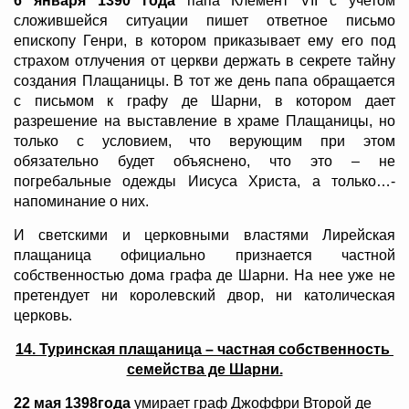
6 января 1390 года
папа Клемент VII с учетом
сложившейся ситуации пишет ответное письмо
епископу Генри, в котором приказывает ему его под
страхом отлучения от церкви держать в секрете тайну
создания Плащаницы. В тот же день папа обращается
с письмом к графу де Шарни, в котором дает
разрешение на выставление в храме Плащаницы, но
только с условием, что верующим при этом
обязательно будет объяснено, что это – не
погребальные одежды Иисуса Христа, а только…-
напоминание о них.
И светскими и церковными властями Лирейская
плащаница официально признается частной
собственностью дома графа де Шарни. На нее уже не
претендует ни королевский двор, ни католическая
церковь.
14. Туринская плащаница – частная собственность
семейства де Шарни.
22 мая 1398года
умирает граф Джоффри Второй де