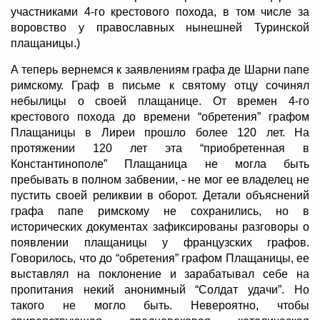
участниками 4-го крестового похода, в том числе за
воровство у православных нынешней Туринской
плащаницы.)
А теперь вернемся к заявлениям графа де Шарни папе
римскому. Граф в письме к святому отцу сочинял
небылицы о своей плащанице. От времен 4-го
крестового похода до времени “обретения” графом
Плащаницы в Лиреи прошло более 120 лет. На
протяжении 120 лет эта “приобретенная в
Константинополе” Плащаница не могла быть
пребывать в полном забвении, - не мог ее владелец не
пустить своей реликвии в оборот. Детали объяснений
графа папе римскому не сохранились, но в
исторических документах зафиксированы разговоры о
появлении плащаницы у французских графов.
Говорилось, что до “обретения” графом Плащаницы, ее
выставлял на поклонение и зарабатывал себе на
пропитания некий анонимный “Солдат удачи”. Но
такого не могло быть. Невероятно, чтобы