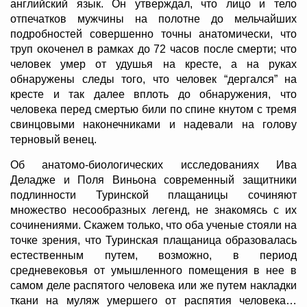
английский язык. Он утверждал, что лицо и тело
отпечатков мужчины на полотне до мельчайших
подробностей совершенно точны анатомически, что
труп окоченел в рамках до 72 часов после смерти; что
человек умер от удушья на кресте, а на руках
обнаружены следы того, что человек “дергался” на
кресте и так далее вплоть до обнаружения, что
человека перед смертью били по спине кнутом с тремя
свинцовыми наконечниками и надевали на голову
терновый венец.
Об анатомо-биологических исследованиях Ива
Деладже и Поля Виньона современный защитники
подлинности Туринской плащаницы сочиняют
множество несообразных легенд, не знакомясь с их
сочинениями. Скажем только, что оба ученые стояли на
точке зрения, что Туринская плащаница образовалась
естественным путем, возможно, в период
средневековья от умышленного помещения в нее в
самом деле распятого человека или же путем накладки
ткани на муляж умершего от распятия человека…