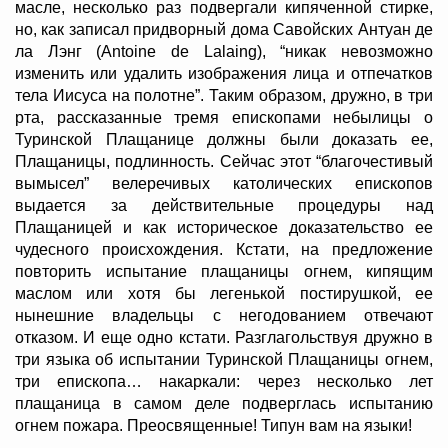
масле, несколько раз подвергали кипяченной стирке,
но, как записал придворный дома Савойских Антуан де
ла Лэнг (Antoine de Lalaing), “никак невозможно
изменить или удалить изображения лица и отпечатков
тела Иисуса на полотне”. Таким образом, дружно, в три
рта, рассказанные тремя епископами небылицы о
Туринской Плащанице должны были доказать ее,
Плащаницы, подлинность. Сейчас этот “благочестивый
вымысел” велеречивых католических епископов
выдается за действительные процедуры над
Плащаницей и как историческое доказательство ее
чудесного происхождения. Кстати, на предложение
повторить испытание плащаницы огнем, кипящим
маслом или хотя бы легенькой постирушкой, ее
нынешние владельцы с негодованием отвечают
отказом. И еще одно кстати. Разглагольствуя дружно в
три языка об испытании Туринской Плащаницы огнем,
три епископа… накаркали: через несколько лет
плащаница в самом деле подверглась испытанию
огнем пожара. Преосвященные! Типун вам на языки!