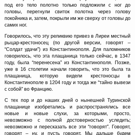
под его тело полотно только подложили с ног до
головы, перегнули свиток полотна через голову
покойника и, затем, покрыли им же сверху от головы до
самих ног.
Говорилось, что эту реликвию привез в Лиреи местный
рыцар-крестоносец (по другой версии, говорят –
“Солдат удачи”) из Константинополя. Для паломников
говорилось, что эта плащаница только сейчас, в 1347
году, была “перенесена” из Константинополя. Позже,
уже в 16 столетии начали говорить, что это была та
плащаница, которую видели крестоносцы в
Константинополе в 1204 году и тогда же “тайно вывези
с собой” во Францию.
С тех пор и до наших дней о нынешней Туринской
плащанице изобретались и распространялись все
новые и новые слухи, за которыми, просто,
невозможно с полной достоверностью уследить;
невозможно и пересказать все эти “говорят”. Говорят,
говорят – ну, и пусть говорят. Мы дальше будем