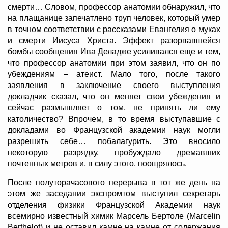
смерти… Словом, профессор анатомии обнаружил, что
на плащанице запечатлено труп человек, который умер
в точном соответствии с рассказами Евангелия о муках
и смерти Иисуса Христа. Эффект разорвавшейся
бомбы сообщения Ива Деладже усиливался еще и тем,
что профессор анатомии при этом заявил, что он по
убеждениям – атеист. Мало того, после такого
заявления в заключение своего выступления
докладчик сказал, что он меняет свои убеждения и
сейчас размышляет о том, не принять ли ему
католичество? Впрочем, в то время выступавшие с
докладами во Французской академии наук могли
разрешить себе… побалагурить. Это вносило
некоторую разрядку, пробуждало дремавших
почтенных метров и, в силу этого, поощрялось.
После полуторачасового перерыва в тот же день на
этом же заседании экспромтом выступил секретарь
отделения физики Французской Академии наук
всемирно известный химик Марсель Бертоле (Marcelin
Berthelot) и не оставил камне на камне от содержания