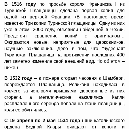
В 1516 году
по просьбе короля Франциска I из
Туринской Плащаницы сделана первая копия для
одной из церквей Франции. (В настоящее время
известно Три копии Туринской плащаницы. Одну из них
уже в этом, 2000 году, объявили найденной в Чехии.
Предстоит сравнение копий с оригиналом…
Ожидаются новые, неприятные для церковников,
научные заключения. Дело в том, что “чудесная”
Туринская Плащаница на протяжении последних 400
лет заметно изменила свой внешний вид. Но об этом –
ниже.)
В 1532 году
– в пожаре сгорает часовня в Шамбери,
повреждается Плащаница. Реликвия находилась в
ковчеге за четырьмя крышками, деревянные из них
сгорели, а металлические накалились. Капли
расплавленного серебра попали на ткани плащаницы,
края ее обуглились.
С 19 апреля по 2 мая 1534 года
няни католического
ордена Бедной Клары очищают от копоти и