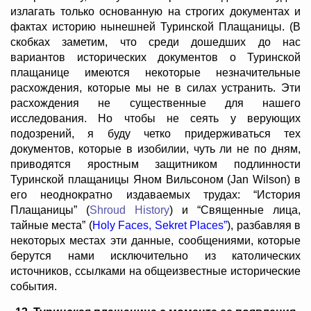
излагать только основанную на строгих документах и
фактах историю нынешней Туринской Плащаницы. (В
скобках заметим, что среди дошедших до нас
вариантов исторических документов о Туринской
плащанице имеются некоторые незначительные
расхождения, которые мы не в силах устранить. Эти
расхождения не существенные для нашего
исследования. Но чтобы не сеять у верующих
подозрений, я буду четко придерживаться тех
документов, которые в изобилии, чуть ли не по дням,
приводятся яростным защитником подлинности
Туринской плащаницы Яном Вильсоном (Jan Wilson) в
его неоднократно издаваемых трудах: “История
Плащаницы” (
Shroud History
) и “Священные лица,
тайные места” (
Holy Faces, Sekret Places”
), разбавляя в
некоторых местах эти данные, сообщениями, которые
берутся нами исключительно из католических
источников, ссылками на общеизвестные исторические
события.