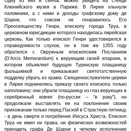
Одну из них и сейчас можно увидеть на стенде
Клюнийского музея в Париже. В Лиреи хлынули
паломники, а с ними и доходы графскому дому де
Шарни, что совсем не понравилось Его
Преосвященству Генри, епископу города Труа, в
церковном юрисдикции которого находилась лирейская
церковь. Как только епископ Генри удостоверился в
справедливости слухов, он в том же 1355 году
обратился с Окружным епископским Посланием
(D'Arcis Memorandum) к верующим своей епархии, в
котором объявляет будущую Туринскую плащаницу
фальшивкой и приказывает святотатственную
подделку убрать из храма. Священнослужители церкви
в Лиреи подчинились приказу своего епископа только
наполовину: они убрали плащаницу из глаз верующих в
серебренный ковчег (по-русски – “в раку”), но
продолжали выставлять ее на поклонение своим
прихожанам только перед Пасхой в Страстную пятницу,
- в день смерти и погребения Иисуса Христа. Епископ
Труа не имел ни права, ни физических возможностей
принудить графа Де Шарни к четкому исполнению