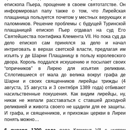
епископа Пьера, прощение в своем святотатстве. Он
информировал папу также о том, что Лирейская
плащаница пользуется почетом у местных верующих и
паломников. Решение проблемы с будущей Туринской
плащаницей епископ Пьер отдавал на суд Его
Святейшества понтифика Клемента VII. Но пока суд да
дело епископ сам принялся за дело и начал
интриговать в верхах светской власти, предлагая им
изъять у де Шарни Плащаницу в пользу королевского
двора. Король поддался искушению и посылает своих
“опричников” в Лирею для изъятия реликвии.
Сплотившиеся от мала до велика вокруг графа де
Шарни и своих священников лирейцы трижды (4
августа, 15 августа и 3 сентября 1389 года) отбивают
насильственные покушения. Как видим лирейцы, ну,
никак не желали расставаться с ставшей доходной
реликвией и живота своего не щадили для ее защиты.
И графа, и священников, и прихожан церкви в Лиреи
понять можно…