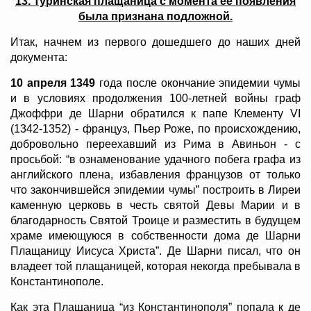
13. Туринская плащаница с момента ее появления
была признана подложной.
Итак, начнем из первого дошедшего до наших дней
документа:
10 апреля 1349
года после окончание эпидемии чумы
и в условиях продолжения 100-летней войны граф
Джоффри де Шарни обратился к папе Клементу VI
(1342-1352) - француз, Пьер Роже, по происхождению,
добровольно переехавший из Рима в Авиньон - с
просьбой: “в ознаменование удачного побега графа из
английского плена, избавления французов от только
что закончившейся эпидемии чумы” построить в Лиреи
каменную церковь в честь святой Девы Марии и в
благодарность Святой Троице и разместить в будущем
храме имеющуюся в собственности дома де Шарни
Плащаницу Иисуса Христа”. Де Шарни писал, что он
владеет той плащаницей, которая некогда пребывала в
Константинополе.
Как эта Плащаница “из Константинополя” попала к де