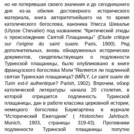
но не потерявшая своего значения и до сегодняшнего
дня из-за обилия достоверного исторического
материала, книга авторитетнейшего на то время
католического богослова, каноника Улисса Шевалье
(Ulysse Chevalier) под названием: “Критический этюды
о происхождении Святой Плащаницы” (
Etude critique
sur l'origine du saint suaire.
Paris, 1900). Ряд
дополнительных, вновь обнаруженных исторических
документов, свидетельствующих о подложности
Туринской плащаницы, было опубликовано в книге
французского богослова Мэли “Является ли подлинной
святая Туринская плащаница? (MЙLY,
Le saint suaire de
Turin est-il authentique?
Parish, 1902). Впрочем, обзор
католической литературы начала 20 столетия, в
которой отрицается подлинность Туринской
плащаницы, дан в работе классика церковной истории,
немецкого богослова Баумгартена в журнале
“Исторический Ежегодник” (
Historiches Jahrbuch.
Munich, 1903, страницы 319-43). Противники
подлинности Туринской плащаницы попутно