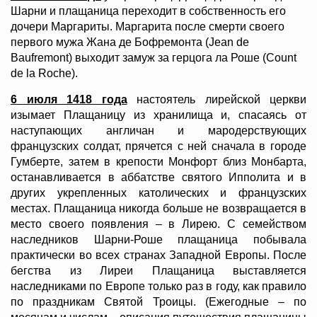
Шарни и плащаница переходит в собственность его
дочери Маргариты. Маргарита после смерти своего
первого мужа Жана де Бофремонта (Jean de
Baufremont) выходит замуж за герцога ла Роше (Count
de la Roche).
6 июля 1418 года
настоятель лирейской церкви
изымает Плащаницу из хранилища и, спасаясь от
наступающих англичан и мародерствующих
французских солдат, прячется с ней сначала в городе
Гумберте, затем в крепости Монфорт близ Монбарта,
останавливается в аббатстве святого Ипполита и в
других укрепленных католических и французских
местах. Плащаница никогда больше не возвращается в
место своего появления – в Лирею. С семейством
наследников Шарни-Роше плащаница побывала
практически во всех странах Западной Европы. После
бегства из Лиреи Плащаница выставляется
наследниками по Европе только раз в году, как правило
по праздникам Святой Троицы. (Ежегодные – по