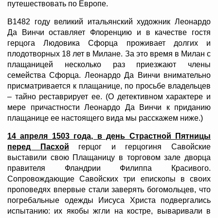
путешествовать по Европе.
В1482 году великий итальянский художник Леонардо
Да Винчи оставляет Флоренцию и в качестве гостя
герцога Людовика Сфорца проживает долгих и
плодотворных 18 лет в Милане. За это время в Милан с
плащаницей несколько раз приезжают члены
семейства Сфорца. Леонардо Да Винчи внимательно
присматривается к плащанице, по просьбе владельцев
– тайно реставрирует ее. (О детективном характере и
мере причастности Леонардо Да Винчи к приданию
плащанице ее настоящего вида мы расскажем ниже.)
14 апреля 1503 года, в день Страстной Пятницы
перед Пасхой
герцог и герцогиня Савойские
выставили свою Плащаницу в торговом зале дворца
правителя Фландрии Филиппа Красивого.
Сопровождающие Савойских три епископы в своих
проповедях впервые стали заверять богомольцев, что
погребальные одежды Иисуса Христа подвергались
испытанию: их якобы жгли на костре, вываривали в