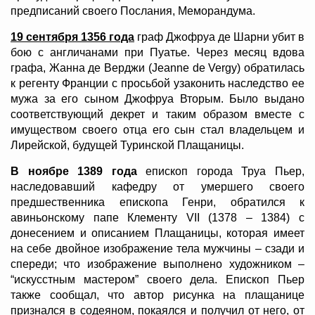
предписаний своего Послания, Меморандума.
19 сентября 1356 года
граф Джофруа де Шарни убит в
бою с англичанами при Пуатье. Через месяц вдова
графа, Жанна де Верджи (Jeanne de Vergy) обратилась
к регенту Франции с просьбой узаконить наследство ее
мужа за его сыном Джофруа Вторым. Было выдано
соответствующий декрет и таким образом вместе с
имуществом своего отца его сын стал владельцем и
Лирейской, будущей Туринской Плащаницы.
В ноябре 1389 года
епископ города Труа Пьер,
наследовавший кафедру от умершего своего
предшественника епископа Генри, обратился к
авиньонскому папе Клементу VII (1378 – 1384) с
донесением и описанием Плащаницы, которая имеет
на себе двойное изображение тела мужчины – сзади и
спереди; что изображение выполнено художником –
“искусстным мастером” своего дела. Епископ Пьер
также сообщал, что автор рисунка на плащанице
признался в содеяном, покаялся и получил от него, от