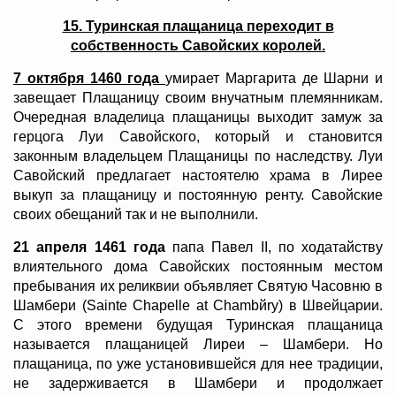
15. Туринская плащаница переходит в
собственность Савойских королей.
7 октября 1460 года
умирает Маргарита де Шарни и
завещает Плащаницу своим внучатным племянникам.
Очередная владелица плащаницы выходит замуж за
герцога Луи Савойского, который и становится
законным владельцем Плащаницы по наследству. Луи
Савойский предлагает настоятелю храма в Лирее
выкуп за плащаницу и постоянную ренту. Савойские
своих обещаний так и не выполнили.
21 апреля 1461 года
папа Павел II, по ходатайству
влиятельного дома Савойских постоянным местом
пребывания их реликвии объявляет Святую Часовню в
Шамбери (Sainte Chapelle at Chambйry) в Швейцарии.
С этого времени будущая Туринская плащаница
называется плащаницей Лиреи – Шамбери. Но
плащаница, по уже установившейся для нее традиции,
не задерживается в Шамбери и продолжает