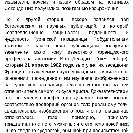
указывали, почему и каким образом на негативах
Секондо Пиа получились позитивные изображения.
Но с другой стороны вскоре появился вал
богословских и научных публикаций, в который
безапелляционно защищалась подлинность и
чудесность Туринской плащаницы. Побудительным
толчком к такого рода публикациям послужило
заявление мало кому известного французского
профессора анатомии Ива Деладже (Yves Delage),
который
21 апреля 1902 года
выступил на заседании
Французской академии наук с докладом и заявил что на
основании проведенного им изучения изображенного
на Туринской плащанице тела он установил на ней
отпечатки тела самого Иисуса Христа. Доказательством
это, по мнению профессора Деладже, были: полное
соответствие пропорций органов тела реальному телу;
свидетельство изображения о том, что на плащанице
отпечаталось тело, примерно, тридцати
тридцатипятилетнего мужчины; что его тело покойника
было сведено судорогой, обычной при насильственной