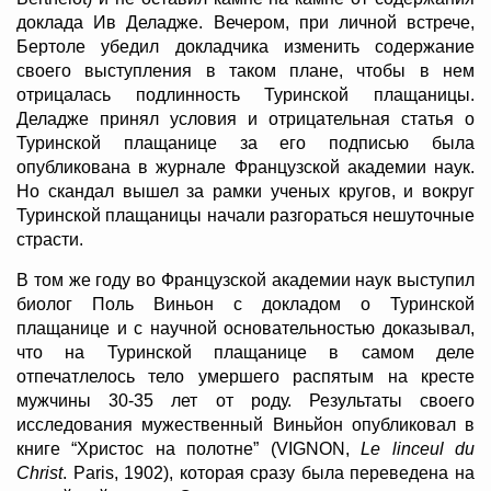
доклада Ив Деладже. Вечером, при личной встрече,
Бертоле убедил докладчика изменить содержание
своего выступления в таком плане, чтобы в нем
отрицалась подлинность Туринской плащаницы.
Деладже принял условия и отрицательная статья о
Туринской плащанице за его подписью была
опубликована в журнале Французской академии наук.
Но скандал вышел за рамки ученых кругов, и вокруг
Туринской плащаницы начали разгораться нешуточные
страсти.
В том же году во Французской академии наук выступил
биолог Поль Виньон с докладом о Туринской
плащанице и с научной основательностью доказывал,
что на Туринской плащанице в самом деле
отпечатлелось тело умершего распятым на кресте
мужчины 30-35 лет от роду. Результаты своего
исследования мужественный Виньйон опубликовал в
книге “Христос на полотне” (VIGNON,
Le linceul du
Christ
. Paris, 1902), которая сразу была переведена на