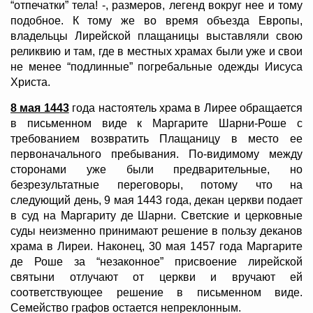
“отпечатки” тела! -, размеров, легенд вокруг нее и тому
подобное. К тому же во время объезда Европы,
владельцы Лирейской плащаницы выставляли свою
реликвию и там, где в местных храмах были уже и свои
не менее “подлинные” погребальные одежды Иисуса
Христа.
8 мая 1443
года настоятель храма в Лирее обращается
в письменном виде к Маргарите Шарни-Роше с
требованием возвратить Плащаницу в место ее
первоначального пребывания. По-видимому между
сторонами уже были предварительные, но
безрезультатные переговоры, потому что на
следующий день, 9 мая 1443 года, декан церкви подает
в суд на Маргариту де Шарни. Светские и церковные
суды неизменно принимают решение в пользу деканов
храма в Лиреи. Наконец, 30 мая 1457 года Маргарите
де Роше за “незаконное” присвоение лирейской
святыни отлучают от церкви и вручают ей
соответствующее решение в письменном виде.
Семейство графов остается непреклонным.