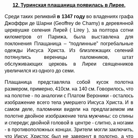
12. Туринская плащаница появилась в Лирее.
Среди таких реликвий
в 1347 году
во владениях графа
Джоффри де Шарни (Geoffrey de Charny) в деревянной
церквушке селения Лирей ( Lirey ), за полтора сотни
километров от Парижа, была выставлена для
поклонения Плащаница – “подлинные” погребальные
одежды Иисуса Христа. Из близлежащих селений
потянулись вереницы паломников, штат
обслуживающих церковь в Лиреи священников
увеличился из одного до семи.
Плащаница представляла собой кусок полотна
размером, примерно, 410см. на 140 см. Говорилось, что
на полотне - по аналогии с Платом Вероники - осталось
изображение всего тела умершего Иисуса Христа. И в
самом деле, паломники видели на предлагаемом им
полотне двойное изображение тела мужчины: со спины
и спереди; двойной головой в центре - слитно, а ногами
- в противоположных концах. Зрители могли заключить,
что Иисус Христос был не завернут в полотно, а что