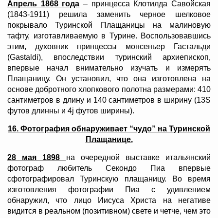
Апрель 1868 года
– принцесса Клотилда Савойская
(1843-1911) решила заменить черное шелковое
покрывало Туринской Плащаницы на малиновую
тафту, изготавливаемую в Турине. Воспользовавшись
этим, духовник принцессы монсеньер Гастальди
(Gastaldi), впоследствии туринский архиепископ,
впервые начал внимательно изучать и измерять
Плащаницу. Он установил, что она изготовлена на
основе добротного хлопкового полотна размерами: 410
сантиметров в длину и 140 сантиметров в ширину (13Ѕ
футов длинны и 4ј футов ширины).
16. Фотография обнаруживает “чудо” на Туринской
Плащанице.
28 мая 1898
на очередной выставке итальянский
фотограф любитель Секондо Пиа впервые
сфотографировал Туринскую плащаницу. Во время
изготовления фотографии Пиа с удивлением
обнаружил, что лицо Иисуса Христа на негативе
видится в реальном (позитивном) свете и четче, чем это