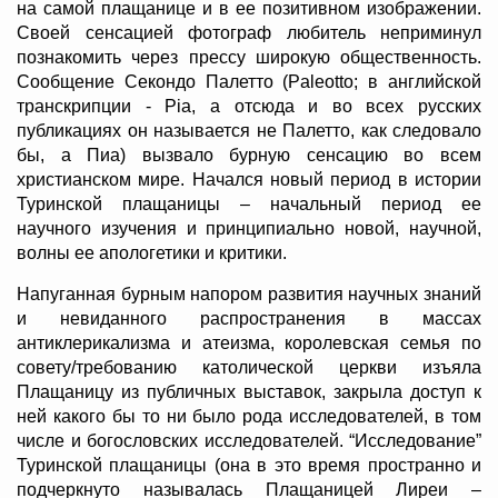
на самой плащанице и в ее позитивном изображении.
Своей сенсацией фотограф любитель неприминул
познакомить через прессу широкую общественность.
Сообщение Секондо Палетто (Paleotto; в английской
транскрипции - Pia, а отсюда и во всех русских
публикациях он называется не Палетто, как следовало
бы, а Пиа) вызвало бурную сенсацию во всем
христианском мире. Начался новый период в истории
Туринской плащаницы – начальный период ее
научного изучения и принципиально новой, научной,
волны ее апологетики и критики.
Напуганная бурным напором развития научных знаний
и невиданного распространения в массах
антиклерикализма и атеизма, королевская семья по
совету/требованию католической церкви изъяла
Плащаницу из публичных выставок, закрыла доступ к
ней какого бы то ни было рода исследователей, в том
числе и богословских исследователей. “Исследование”
Туринской плащаницы (она в это время пространно и
подчеркнуто называлась Плащаницей Лиреи –