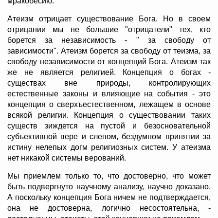
мракобесию.
Атеизм отрицает существование Бога. Но в своем
отрицании мы не большие "отрицатели" тех, кто
борется за независимость - " за свободу от
зависимости". Атеизм борется за свободу от теизма, за
свободу независимости от концепций Бога. Атеизм так
же не является религией. Концепция о богах -
существах вне природы, контролирующих
естественные законы и влияющие на события - это
концепция о сверхъестественном, лежащем в основе
всякой религии. Концепция о существовании таких
существ зиждется на пустой и безосновательной
субъективной вере и слепом, бездумном принятии за
истину нелепых догм религиозных систем. У атеизма
нет никакой системы верований.
Мы приемлем только то, что достоверно, что может
быть подвергнуто научному анализу, научно доказано.
А поскольку концепция Бога ничем не подтверждается,
она не достоверна, логично несостоятельна, -