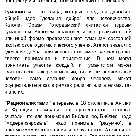
постольку мы, атеисты, этой концепции не приемлем.
Гуманисты
- это лица, которые преданы довольно
общей идее "делания добра" для человечества.
Католик Эразм Ротердамский считается первым
гуманистом. Впрочем, практически, все религии в той
или иной форме провозглашают гуманизм составной
частью своего догматического учения. Атеист знает, что
"делание добра" для человека не имеет четких границ
своего понимания и приложения. В нем могут
принимать участие каждый, и гуманистом может
считать себя как религиозный, так и не религиозный
человек; само делание добра человеку может
осуществляться как в рамках религии или атеизма, так
и вне их.
"Рационалистами"
впервые, в 18 столетии, в Англии
и Франции называли тех протестантов, которые
считали, что для понимания Библии, ее, Библию, надо
"модернизировать", надо понимать "разумно", в
приемлемом истолковании, а не буквально. Атеисты же