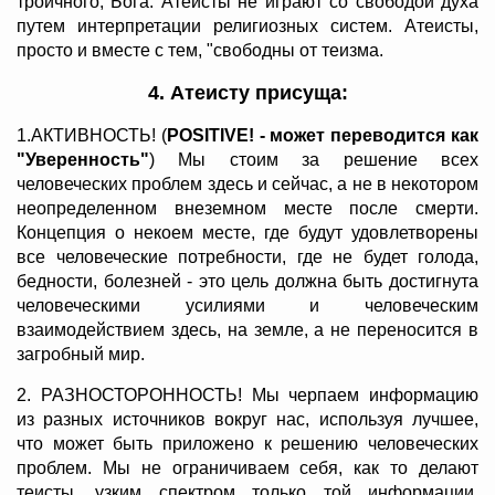
троичного, Бога. Атеисты не играют со свободой духа
путем интерпретации религиозных систем. Атеисты,
просто и вместе с тем, "свободны от теизма.
4. Атеисту присуща:
1.АКТИВНОСТЬ! (
POSITIVE! - может переводится как
"Уверенность"
) Мы стоим за решение всех
человеческих проблем здесь и сейчас, а не в некотором
неопределенном внеземном месте после смерти.
Концепция о некоем месте, где будут удовлетворены
все человеческие потребности, где не будет голода,
бедности, болезней - это цель должна быть достигнута
человеческими усилиями и человеческим
взаимодействием здесь, на земле, а не переносится в
загробный мир.
2. РАЗНОСТОРОННОСТЬ! Мы черпаем информацию
из разных источников вокруг нас, используя лучшее,
что может быть приложено к решению человеческих
проблем. Мы не ограничиваем себя, как то делают
теисты, узким спектром только той информации,