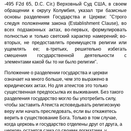
-495 F2d 65, D.C. Cir.) Верховный Суд США, в своем
обращении к округу Колумбия, указал три базисные
основы разделения Государства и Церкви: "Строго
следуя положениям закона (Establishment Clause), во
всех подзаконных актах, во-первых,
формулировать
полностью и только светский характер намерений; во-
вторых, не предоставлять преимуществ религии или
ущемлять ее; в-третьих, решительно избегать
смешения государственной деятельности с
элементами какой бы то ни было религии".
Положение о разделении государства и церкви
означает на много больше, чем это выражено в
юридических актах. Но для атеистов это только
существенная предпосылка их выживания. Без такого
разделения государство могло бы употребить силу,
чтобы заставить Атеиста исповедывать религиозную
веру или начать преследовать, если вы откажетесь
верить в существование Бога. Только в том случае,
когда церковь и государство отделены друг от друга, а
церковь остается сама со своими догматами, у