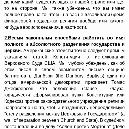
деноминаций, существующих в нашей стране или где-
то на стороне. Мы также убеждены, что вы имеет
полное право на то, чтобы на вас не взваливали бремя
финансовой поддержки религии вообще или какого-
нибудь вероисповедания, в частности.
2.Всеми законными способами работать во имя
полного и абсолютного разделения государства и
церкви.
Американские атеисты точно следуют прямым
указаниям статей Конституции в истолковании
Верховного Суда США. Мы глубоко убеждены, как об
этом писал в своем знаменитом письме общине
баптистов в Данбэри (the Danbury Baptists) один из
отцов американской демократии, президент Томас
Джефферсон, что положение (clause - клауза,
юридически сформулирован пункт Конституции или
Кодекса) против законодательного учреждения религии
направлено на то, чтобы воздвигнуть непреодолимую
"стену разделения между Церковью и Государством" (a
wall of separation between Church and State). В судебном
постановлении по делу "Аллен против Мортона" (Дело