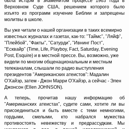
была истцом в знаменитом процессе 1963 года в
Верховном Суде США, решением которого было
изъято из программ изучение Библии и запрещены
молитвы в школе.
Вы уже читали о нашей организации в таких всемирно
известных журналах и газетах, как-то: "Таймс", "Ляйф",
"Плейбой", "Факты", "Сатурди", "Ивнинг Пост",
"Есквайр" (Time, Life, Playboy, Fact, Saturday, Evening
Post, Esquire) и в местной прессе. Вы, возможно, уже
видели по многим общенациональным и местным
телеканалам, слышали по радио выступления
президентов "Американских атеистов": Мадалин
О'Хайэр, затем - Джон Марри О'Хайэр, а сейчас - Элен
Джонсон (Ellen JOHNSON).
А теперь, прочитав нашу информацию об
"Американских атеистах", судите сами, хотите ли вы
присоединиться и быть вместе с теми немногими,
гордыми, смелыми, кто набрался мужества
противостоять невежеству и предрассудкам. Мы