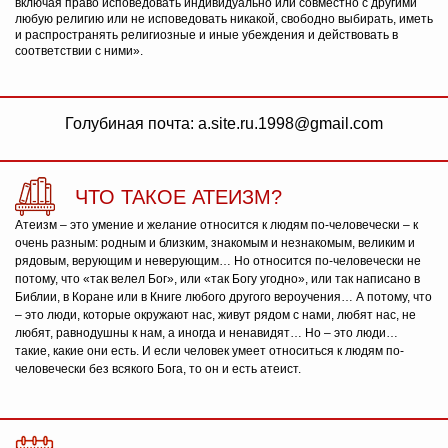
включая право исповедовать индивидуально или совместно с другими
любую религию или не исповедовать никакой, свободно выбирать, иметь
и распространять религиозные и иные убеждения и действовать в
соответствии с ними».
Голубиная почта: a.site.ru.1998@gmail.com
ЧТО ТАКОЕ АТЕИЗМ?
Атеизм – это умение и желание относится к людям по-человечески – к
очень разным: родным и близким, знакомым и незнакомым, великим и
рядовым, верующим и неверующим… Но относится по-человечески не
потому, что «так велел Бог», или «так Богу угодно», или так написано в
Библии, в Коране или в Книге любого другого вероучения… А потому, что
– это люди, которые окружают нас, живут рядом с нами, любят нас, не
любят, равнодушны к нам, а иногда и ненавидят… Но – это люди…
такие, какие они есть. И если человек умеет относиться к людям по-
человечески без всякого Бога, то он и есть атеист.