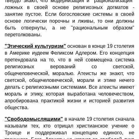
твердо знают, что модернизация и "рационализация"
ложных в своей основе религиозных догматов -
занятие пустое. Если богословские системы в своей
основе логически порочны и лживы, то они должны
быть отвернуты, а не "рациональным образом"
перетолкованы.
"Этический культуризм"
основан в конце 19 столетия
в Америке иудеем Феликсом Адлером. Его концепция
претендовала на то, что в ней совмещена система
религиозных верований со светской,
общечеловеческой, моралью. Атеисты же знают, что
светской, общечеловеческой, морали и этике нечего
делать с религиозными системами. Все атеисты имеют
мораль и этику, которая выработана человечеством,
апробирована практикой жизни и историей развития
общества.
"Свободомыслящими"
в начале 19 столетия сначала
называли тех, кто отрицал христианское учение о
Троице и поддерживал концепцию единого, не