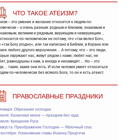
ЧТО ТАКОЕ АТЕИЗМ?
изм – это умение и желание относится к людям по-
овечески – к очень разным: родным и близким, знакомым и
знакомым, великим и рядовым, верующим и неверующим…
относится по-человечески не потому, что «так велел Бог»,
 «так Богу угодно», или так написано в Библии, в Коране или
ниге любого другого вероучения… А потому, что – это люди,
орые окружают нас, живут рядом с нами, любят нас, не
ят, равнодушны к нам, а иногда и ненавидят… Но – это
и… такие, какие они есть. И если человек умеет относиться
юдям по-человечески без всякого Бога, то он и есть атеист.
ПРАВОСЛАВНЫЕ ПРАЗДНИКИ
января: Обрезание господне
июля: Казанская икона — праздник без чуда
 июля: Крещение Руси
 августа: Преображение Господне — Яблочный спас
сентября: Усекновение главы Иоанна Предтечи