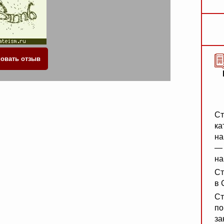
Ст
ка
на
— 
на
Ст
в 
Ст
по
за