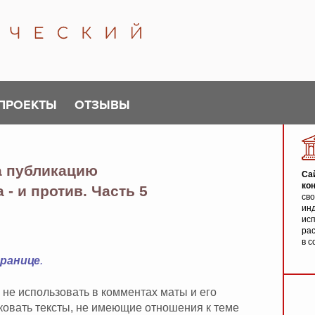
ПРОЕКТЫ
ОТЗЫВЫ
а публикацию
Са
ко
а - и против. Часть 5
св
инд
исп
ра
в с
транице
.
 не использовать в комментах маты и его
иковать тексты, не имеющие отношения к теме