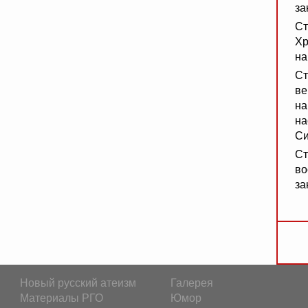
за
Ст
Хр
на
Ст
ве
на
на
Си
Ст
во
за
Новый русский атеизм
Галерея
Материалы РГО
Юмор