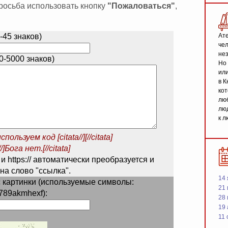
 просьба использовать кнопку
"Пожаловаться"
,
-45 знаков)
Ате
чел
не
-5000 знаков)
Но 
или
в К
кот
люб
люд
к л
спользуем код
[citata//][//citata]
/]Бога нет.[//citata]
 и https:// автоматически преобразуется и
на слово "ссылка".
14 
 картинки (используемые символы:
21 
789akmhexf):
28
19
11 