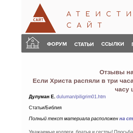
ФОРУМ
ССЫЛКИ
СТАТЬИ
Отзывы н
Если Христа распяли в три часа
часу
Дулуман Е.
duluman/piligrim01.htm
Статьи/Библия
Полный текст материала расположен
на с
Уважаемые коллеги, братья и сестры! Просьба