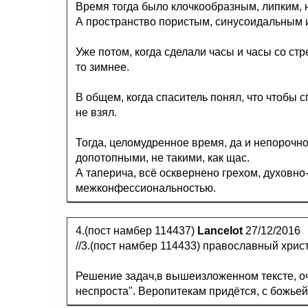
Время тогда было клочкообразным, липким, 
А пространство пористым, синусоидальным 
Уже потом, когда сделали часы и часы со стрел
то зимнее.
В общем, когда спаситель понял, что чтобы с
не взял.
Тогда, целомудренное время, да и непорочн
допотопными, не такими, как щас.
А таперича, всё осквернено грехом, духов
межконфессиональностью.
4.(пост намбер 114437)
Lancelot
27/12/2016
//3.(пост намбер 114433) православный христ
Решение задач,в вышеизложенном тексте, оче
неспроста". Веропитекам придётся, с божье