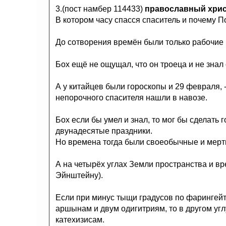
3.(пост намбер 114433)
православный хри
В котором часу спасся спаситель и почему П
До сотворения времён были только рабочие 
Бох ещё не ощущал, что он троеца и не знал
А у китайцев были гороскопы и 29 февраля, -
непорочного спасителя нашли в навозе.
Бох если бы умел и знал, то мог бы сделать г
двунадесятые праздники.
Но времена тогда были своеобычные и мертв
А на четырёх углах Земли пространства и в
Эйнштейну).
Если при минус тыщи градусов по фарингейт
аршынам и двум одигитриям, то в другом углу
катехизисам.