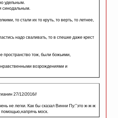
но удельным.
и синодальным.
кими, то стали их то круть, то верть, то летнее,
пастись надо сваливать, то в спешке даже крест
ое пространство тож, были божьими,
но-нравственными возрождениями и
ианин 27/12/2016//
нь не легки. Как бы сказал Винни Пу:"это ж-ж-ж
й помощью,напрячь моск.