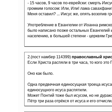
- 15 часов, 9 часов по-еврейски: смерть Иису
громким голосом: Или, Или! лама савахфани?
Меня оставил? ... Иисус же, опять возопив г
Употребление в Евангелии от Иоанна римско
было написано позже остальных Евангелий 
населению, в большей степени - церквям Гре
2.(пост намбер 114399)
православный хри
Если Христа распяли в три часа, то кого это 
Оно как было.
Одна предвечная единосущная троеца исуса 
единосущного исуса распятили.
Может Понтий тоже был исусом, но не дурак
Пётр три раза отрёкся от исуса и его отчисл