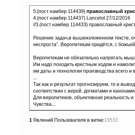
5.(пост намбер 114439)
православный хри
4.(пост намбер 114437) Lancelot 27/12/2016
//3.(пост намбер 114433) православный христ
Решение задач,в вышеизложенном тексте, оче
неспроста". Веропитекам придётся, с божьей
Веропитекам не обязательно напрягать мыш
Им надо походить крестным ходом и намолит
им даты и технологии производства всего и 
...
Так как и результат прогнозируем, то и выв
соответствии с верой, догматами и канонами,
Для веропитеков, объективная реальность и 
Чувства...
1
Явлений Пользователя в ветке:
19533