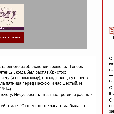
Ст
ка
тата одного из объяснений времени. "Теперь
на
ятницы, когда был распят Христос:
— 
чету (и по римскому), восход солнца у евреев:
на
ыла пятница перед Пасхою, и час шестый. И
Ст
19:14)
в 
отсчету: Иисус распят. "Был час третий, и распяли
Ст
всей земле. "От шестого же часа тьма была по
по
за