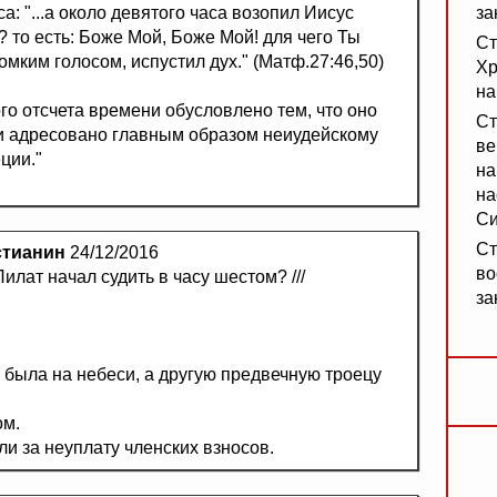
са: "...а около девятого часа возопил Иисус
за
 то есть: Боже Мой, Боже Мой! для чего Ты
Ст
ромким голосом, испустил дух." (Матф.27:46,50)
Хр
на
го отсчета времени обусловлено тем, что оно
Ст
и адресовано главным образом неиудейскому
ве
ции."
на
на
Си
Ст
стианин
24/12/2016
во
Пилат начал судить в часу шестом? ///
за
была на небеси, а другую предвечную троецу
ом.
или за неуплату членских взносов.