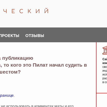
ПРОЕКТЫ
ОТЗЫВЫ
а публикацию
Са
ко
, то кого это Пилат начал судить в
св
 шестом?
инд
исп
ра
в с
транице
.
 не использовать в комментах маты и его