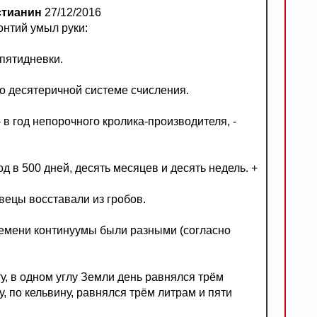
стианин
27/12/2016
онтий умыл руки:
пятидневки.
 о десятеричной системе счисления.
 в год непорочного кролика-производителя, -
од в 500 дней, десять месяцев и десять недель. +
ецы восставали из гробов.
ремени континуумы были разными (согласно
у, в одном углу Земли день равнялся трём
, по кельвину, равнялся трём литрам и пяти