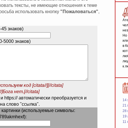
иковать тексты, не имеющие отношения к теме
 просьба использовать кнопку
"Пожаловаться"
,
Ате
чел
-45 знаков)
не
Но 
или
-5000 знаков)
в К
кот
люб
люд
к л
спользуем код
[citata//][//citata]
/]Бога нет.[//citata]
 и https:// автоматически преобразуется и
14 
на слово "ссылка".
21 
 картинки (используемые символы:
28
789akmhexf):
19
11 