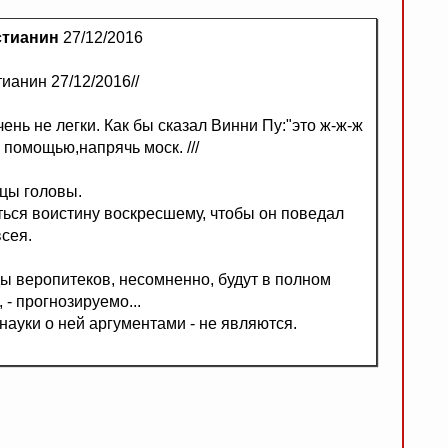
стианин
27/12/2016
ианин 27/12/2016//
нь не легки. Как бы сказал Винни Пу:"это ж-ж-ж
 помощью,напрячь моск. ///
цы головы.
ься воистину воскресшему, чтобы он поведал
всея.
оды веропитеков, несомненно, будут в полном
 - прогнозируемо...
науки о ней аргументами - не являются.