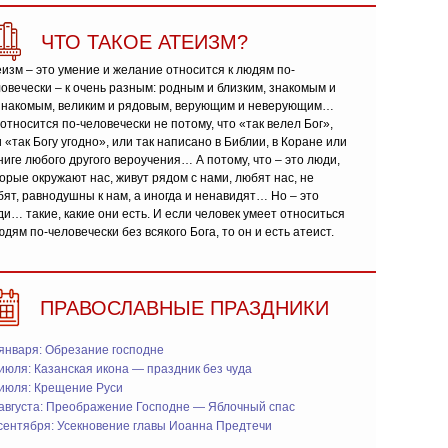
ЧТО ТАКОЕ АТЕИЗМ?
изм – это умение и желание относится к людям по-
овечески – к очень разным: родным и близким, знакомым и
знакомым, великим и рядовым, верующим и неверующим…
относится по-человечески не потому, что «так велел Бог»,
 «так Богу угодно», или так написано в Библии, в Коране или
ниге любого другого вероучения… А потому, что – это люди,
орые окружают нас, живут рядом с нами, любят нас, не
ят, равнодушны к нам, а иногда и ненавидят… Но – это
и… такие, какие они есть. И если человек умеет относиться
юдям по-человечески без всякого Бога, то он и есть атеист.
ПРАВОСЛАВНЫЕ ПРАЗДНИКИ
января: Обрезание господне
июля: Казанская икона — праздник без чуда
 июля: Крещение Руси
 августа: Преображение Господне — Яблочный спас
сентября: Усекновение главы Иоанна Предтечи