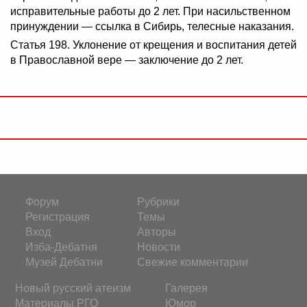
исправительные работы до 2 лет. При насильственном
принуждении — ссылка в Сибирь, телесные наказания.
Статья 198. Уклонение от крещения и воспитания детей
в Православной вере — заключение до 2 лет.
Форум
Рубрики
Регистрация
Темы
Вход
Авторы
Изба-Дебатня
Новости
Музей Дебатни
Свежие комментарии
Новый русский атеизм
Галерея
Материалы РГО
Юмор