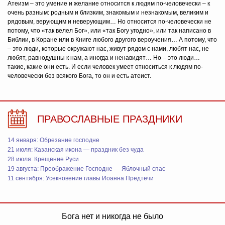
Атеизм – это умение и желание относится к людям по-человечески – к
очень разным: родным и близким, знакомым и незнакомым, великим и
рядовым, верующим и неверующим… Но относится по-человечески не
потому, что «так велел Бог», или «так Богу угодно», или так написано в
Библии, в Коране или в Книге любого другого вероучения… А потому, что
– это люди, которые окружают нас, живут рядом с нами, любят нас, не
любят, равнодушны к нам, а иногда и ненавидят… Но – это люди…
такие, какие они есть. И если человек умеет относиться к людям по-
человечески без всякого Бога, то он и есть атеист.
ПРАВОСЛАВНЫЕ ПРАЗДНИКИ
14 января: Обрезание господне
21 июля: Казанская икона — праздник без чуда
28 июля: Крещение Руси
19 августа: Преображение Господне — Яблочный спас
11 сентября: Усекновение главы Иоанна Предтечи
Бога нет и никогда не было