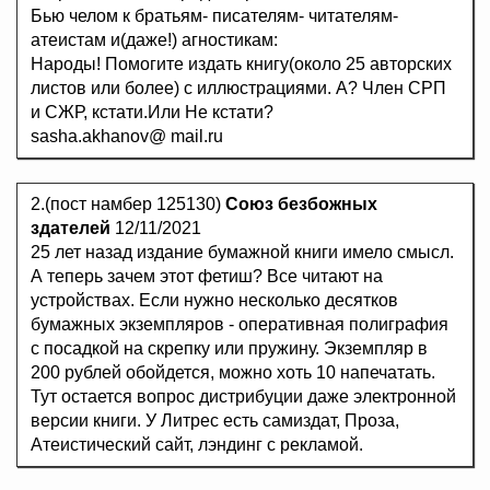
Бью челом к братьям- писателям- читателям-
атеистам и(даже!) агностикам:
Народы! Помогите издать книгу(около 25 авторских
листов или более) с иллюстрациями. А? Член СРП
и СЖР, кстати.Или Не кстати?
sasha.аkhanоv@ mail.ru
2.(пост намбер 125130)
Союз безбожных
здателей
12/11/2021
25 лет назад издание бумажной книги имело смысл.
А теперь зачем этот фетиш? Все читают на
устройствах. Если нужно несколько десятков
бумажных экземпляров - оперативная полиграфия
с посадкой на скрепку или пружину. Экземпляр в
200 рублей обойдется, можно хоть 10 напечатать.
Тут остается вопрос дистрибуции даже электронной
версии книги. У Литрес есть самиздат, Проза,
Атеистический сайт, лэндинг с рекламой.