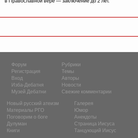
в Православной вере — заключение до 2 лет.
Форум
Рубрики
Регистрация
Темы
Вход
Авторы
Изба-Дебатня
Новости
Музей Дебатни
Свежие комментарии
Новый русский атеизм
Галерея
Материалы РГО
Юмор
Поговорим о боге
Анекдоты
Дулуман
Страница Иисуса
Книги
Танцующий Иисус