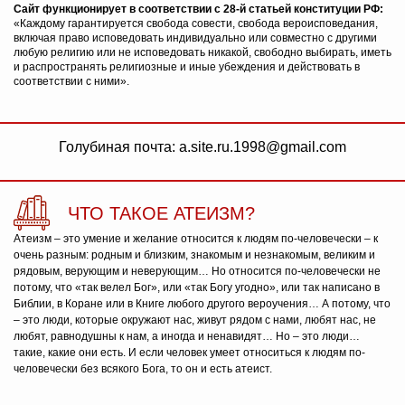
Сайт функционирует в соответствии с 28-й статьей конституции РФ:
«Каждому гарантируется свобода совести, свобода вероисповедания,
включая право исповедовать индивидуально или совместно с другими
любую религию или не исповедовать никакой, свободно выбирать, иметь
и распространять религиозные и иные убеждения и действовать в
соответствии с ними».
Голубиная почта: a.site.ru.1998@gmail.com
ЧТО ТАКОЕ АТЕИЗМ?
Атеизм – это умение и желание относится к людям по-человечески – к
очень разным: родным и близким, знакомым и незнакомым, великим и
рядовым, верующим и неверующим… Но относится по-человечески не
потому, что «так велел Бог», или «так Богу угодно», или так написано в
Библии, в Коране или в Книге любого другого вероучения… А потому, что
– это люди, которые окружают нас, живут рядом с нами, любят нас, не
любят, равнодушны к нам, а иногда и ненавидят… Но – это люди…
такие, какие они есть. И если человек умеет относиться к людям по-
человечески без всякого Бога, то он и есть атеист.