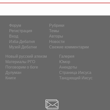
Форум
Рубрики
Регистрация
Темы
Вход
Авторы
Изба-Дебатня
Новости
Музей Дебатни
Свежие комментарии
Новый русский атеизм
Галерея
Материалы РГО
Юмор
Поговорим о боге
Анекдоты
Дулуман
Страница Иисуса
Книги
Танцующий Иисус