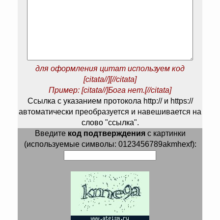
для оформления цитат используем код
[citata//][//citata]
Пример: [citata//]Бога нет.[//citata]
Ссылка с указанием протокола http:// и https://
автоматически преобразуется и навешивается на
слово "ссылка".
Введите
код подтверждения
с картинки
(используемые символы: 0123456789akmhexf):