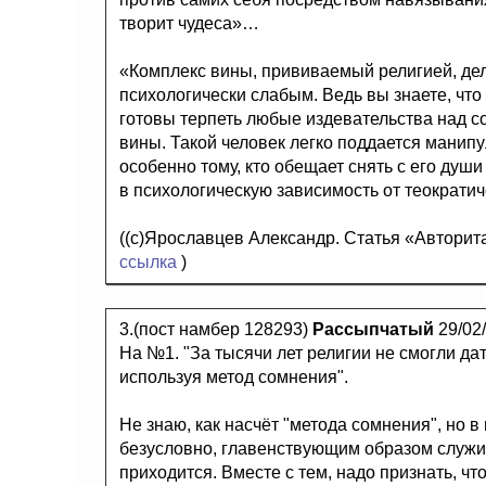
творит чудеса»…
«Комплекс вины, прививаемый религией, де
психологически слабым. Ведь вы знаете, чт
готовы терпеть любые издевательства над со
вины. Такой человек легко поддается манип
особенно тому, кто обещает снять с его души
в психологическую зависимость от теократи
((с)Ярославцев Александр. Статья «Авторит
ссылка
)
3.(пост намбер 128293)
Рассыпчатый
29/02
На №1. "За тысячи лет религии не смогли дат
используя метод сомнения".
Не знаю, как насчёт "метода сомнения", но 
безусловно, главенствующим образом служила
приходится. Вместе с тем, надо признать, что