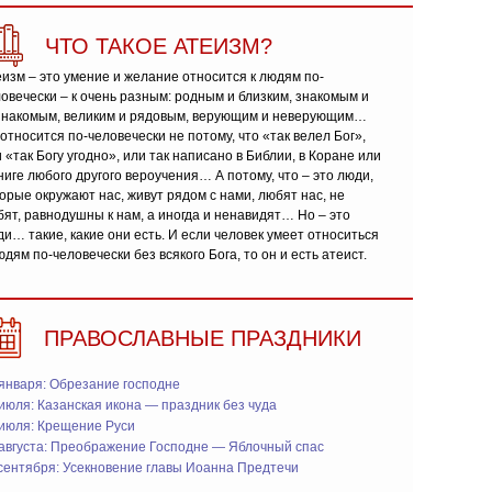
ЧТО ТАКОЕ АТЕИЗМ?
изм – это умение и желание относится к людям по-
овечески – к очень разным: родным и близким, знакомым и
знакомым, великим и рядовым, верующим и неверующим…
относится по-человечески не потому, что «так велел Бог»,
 «так Богу угодно», или так написано в Библии, в Коране или
ниге любого другого вероучения… А потому, что – это люди,
орые окружают нас, живут рядом с нами, любят нас, не
ят, равнодушны к нам, а иногда и ненавидят… Но – это
и… такие, какие они есть. И если человек умеет относиться
юдям по-человечески без всякого Бога, то он и есть атеист.
ПРАВОСЛАВНЫЕ ПРАЗДНИКИ
января: Обрезание господне
июля: Казанская икона — праздник без чуда
 июля: Крещение Руси
 августа: Преображение Господне — Яблочный спас
сентября: Усекновение главы Иоанна Предтечи