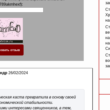
за
789akmhexf):
Ст
Хр
на
Ст
ве
на
на
Си
Ст
во
за
андр
26/02/2024
ческая каста превратила в основу своей
кономической стабильности.
кими интересами священников, а тем,