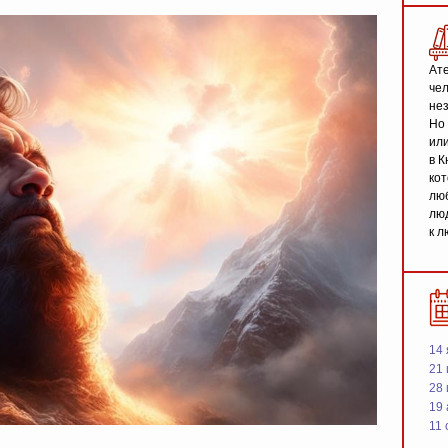
Ате
чел
не
Но 
или
в К
кот
люб
люд
к л
14 
21 
28
19
11 