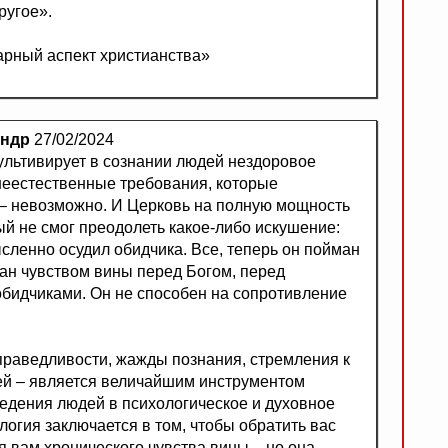
ругое».
арный аспект христианства»
андр
27/02/2024
ультивирует в сознании людей нездоровое
неестественные требования, которые
– невозможно. И Церковь на полную мощность
ый не смог преодолеть какое-либо искушение:
ысленно осудил обидчика. Все, теперь он пойман
ван чувством вины перед Богом, перед
обидчиками. Он не способен на сопротивление
праведливости, жажды познания, стремления к
ей – является величайшим инструментом
едения людей в психологическое и духовное
логия заключается в том, чтобы обратить вас
 вам хронического чувства вины – но она