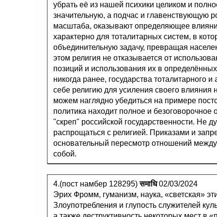
убрать её из нашей психики целиком и полно
значительную, а подчас и главенствующую р
масштаба, оказывают определяющее влияние
характерно для тоталитарных систем, в кот
объединительную задачу, превращая населе
этом религия не отказывается от использов
позиций и использования их в определённых 
никогда ранее, государства тоталитарного и
себе религию для усиления своего влияния н
можем наглядно убедиться на примере постс
политика находит полное и безоговорочное 
"скреп" российской государственности. Не д
распрощаться с религией. Приказами и запре
основательный пересмотр отношений между 
собой.
4.(пост намбер 128295)
समाधि
02/03/2024
Эрих Фромм, гуманизм, наука, «светская» эти
Злоупотребления и глупость служителей кул
а также деструктивность некоторых мест в «п