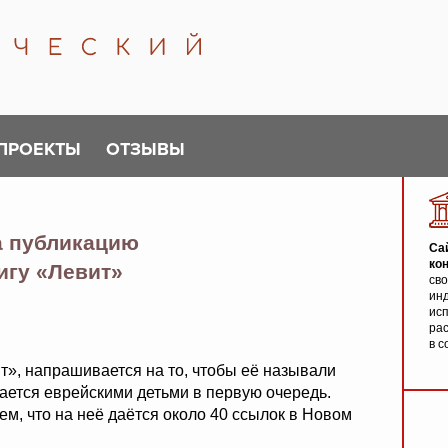
ПРОЕКТЫ
ОТЗЫВЫ
а публикацию
Са
ко
игу «Левит»
св
инд
исп
ра
в с
т», напрашивается на то, чтобы её называли
чается еврейскими детьми в первую очередь.
ем, что на неё даётся около 40 ссылок в Новом