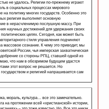
стью не удалось. Религии по-прежнему играют
оль в социальных процессах мирового
 на политику многих государств. Особенно это
орых религия выполняет основную
ние в нерасчленимую послушную массу. При
ания научных достижений для удержания своих
политических целях. Сегодня, как может быть
 авторитарного стиля управления подчиняют
а массовое сознание. К чему это приводит, мы
оветской России, чья имперская захватническая
одобрение со стороны РПЦ, ставшей одной из
умаю, что нам в обозримом будущем удастся
тами этот вопрос не решается. Но
государством и религией напрашивается сам
ка, мораль, культура… все это замечательно.
ьта на протяжении всей «христианской» истории,
исаниях» – это тоже известно. Но. Все это никак