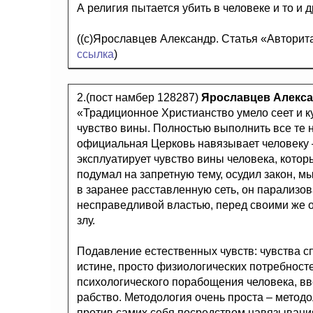
А религия пытается убить в человеке и то и д
((с)Ярославцев Александр. Статья «Авторит
ссылка
)
2.(пост намбер 128287)
Ярославцев Алекс
«Традиционное Христианство умело сеет и к
чувство вины. Полностью выполнить все те 
официальная Церковь навязывает человеку 
эксплуатирует чувство вины человека, котор
подумал на запретную тему, осудил закон, м
в заранее расставленную сеть, он парализо
несправедливой властью, перед своими же 
злу.
Подавление естественных чувств: чувства с
истине, просто физиологических потребност
психологического порабощения человека, вв
рабство. Методология очень проста – методо
против самих себя посредством навязывания