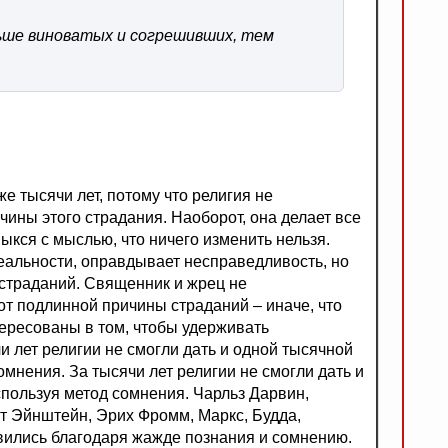
льше виноватых и согрешивших, тем
е тысячи лет, потому что религия не
чины этого страдания. Наоборот, она делает все
выкся с мыслью, что ничего изменить нельзя.
еальности, оправдывает несправедливость, но
 страданий. Священник и жрец не
от подлинной причины страданий – иначе, что
тересованы в том, чтобы удерживать
чи лет религии не смогли дать и одной тысячной
сомнения. За тысячи лет религии не смогли дать и
используя метод сомнения. Чарльз Дарвин,
т Эйнштейн, Эрих Фромм, Маркс, Будда,
звились благодаря жажде познания и сомнению.