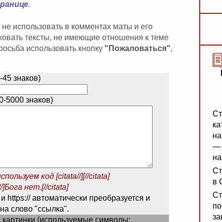
транице
.
 не использовать в комментах маты и его
иковать тексты, не имеющие отношения к теме
 просьба использовать кнопку
"Пожаловаться"
,
-45 знаков)
-5000 знаков)
Ст
ка
на
— 
на
Ст
спользуем код
[citata//][//citata]
в 
/]Бога нет.[//citata]
Ст
 и https:// автоматически преобразуется и
по
на слово "ссылка".
за
 картинки (используемые символы: