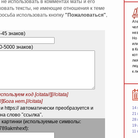
 не использовать в комментах маты и его
иковать тексты, не имеющие отношения к теме
 просьба использовать кнопку
"Пожаловаться"
,
Ате
чел
не
-45 знаков)
Но 
или
-5000 знаков)
в К
кот
люб
люд
к л
спользуем код
[citata//][//citata]
/]Бога нет.[//citata]
 и https:// автоматически преобразуется и
14 
21 
на слово "ссылка".
28
 картинки (используемые символы:
19
789akmhexf):
11 