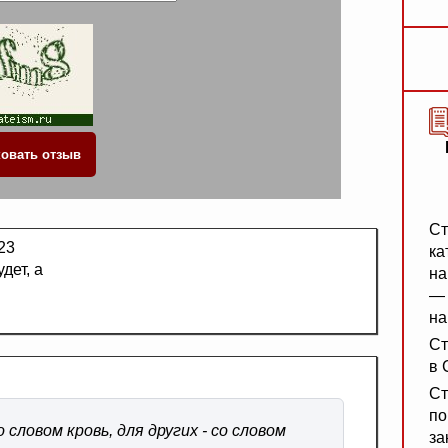
Ст
23
ка
дет, а
на
— 
на
Ст
в 
Ст
по
словом кровь, для других - со словом
за