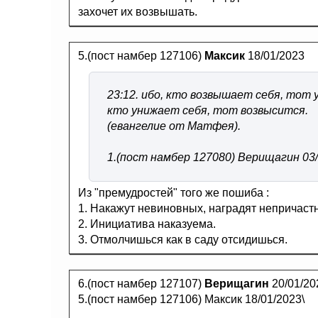
захочет их возвышать.
5.(пост намбер 127106)
Максик
18/01/2023
23:12. ибо, кто возвышает себя, тот 
кто унижает себя, тот возвысится.
(евангелие от Матфея).
1.(пост намбер 127080) Верищагин 03
Из "премудростей" того же пошиба :
1. Накажут невиновных, наградят непричаст
2. Инициатива наказуема.
3. Отмолчишься как в саду отсидишься.
6.(пост намбер 127107)
Верищагин
20/01/20
5.(пост намбер 127106) Максик 18/01/2023\