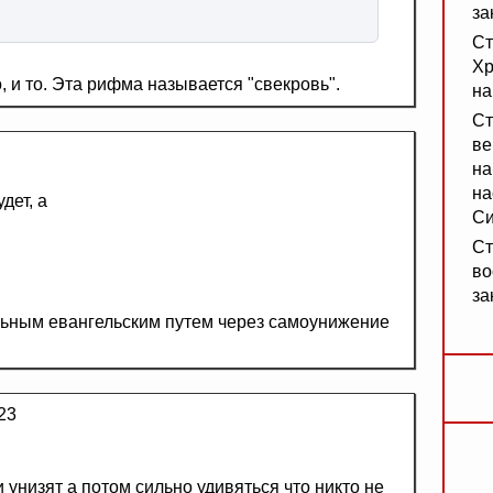
за
Ст
Хр
, и то. Эта рифма называется "свекровь".
на
Ст
ве
на
на
дет, а
Си
Ст
во
за
альным евангельским путем через самоунижение
23
 унизят а потом сильно удивяться что никто не