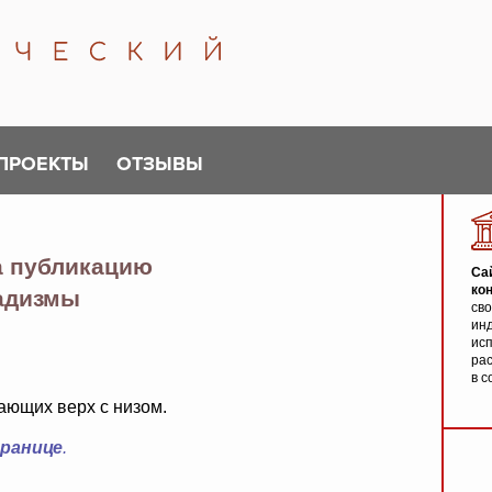
ПРОЕКТЫ
ОТЗЫВЫ
а публикацию
Са
ко
адизмы
св
инд
исп
ра
в с
ающих верх с низом.
транице
.