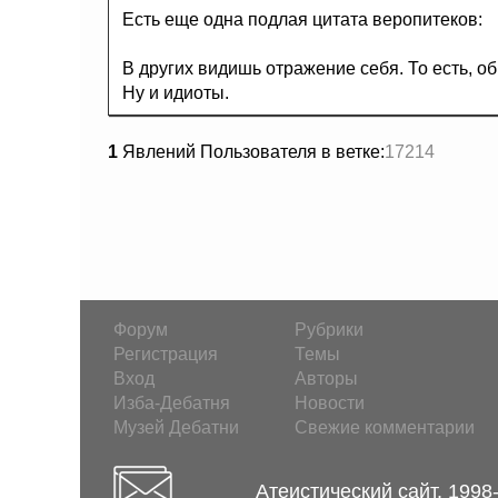
Есть еще одна подлая цитата веропитеков:
В других видишь отражение себя. То есть, об
Ну и идиоты.
1
Явлений Пользователя в ветке:
17214
Форум
Рубрики
Регистрация
Темы
Вход
Авторы
Изба-Дебатня
Новости
Музей Дебатни
Свежие комментарии
Атеистический сайт. 1998