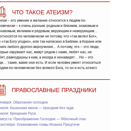
ЧТО ТАКОЕ АТЕИЗМ?
изм – это умение и желание относится к людям по-
овечески – к очень разным: родным и близким, знакомым и
знакомым, великим и рядовым, верующим и неверующим…
относится по-человечески не потому, что «так велел Бог»,
 «так Богу угодно», или так написано в Библии, в Коране или
ниге любого другого вероучения… А потому, что – это люди,
орые окружают нас, живут рядом с нами, любят нас, не
ят, равнодушны к нам, а иногда и ненавидят… Но – это
и… такие, какие они есть. И если человек умеет относиться
юдям по-человечески без всякого Бога, то он и есть атеист.
ПРАВОСЛАВНЫЕ ПРАЗДНИКИ
января: Обрезание господне
июля: Казанская икона — праздник без чуда
 июля: Крещение Руси
 августа: Преображение Господне — Яблочный спас
сентября: Усекновение главы Иоанна Предтечи