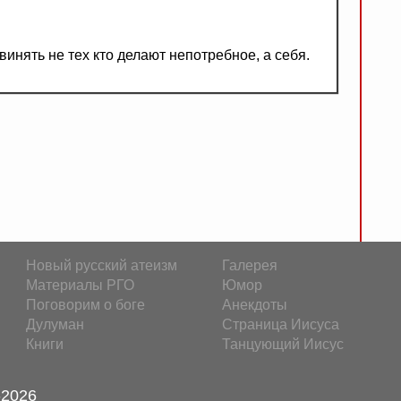
винять не тех кто делают непотребное, а себя.
Новый русский атеизм
Галерея
Материалы РГО
Юмор
Поговорим о боге
Анекдоты
Дулуман
Страница Иисуса
Книги
Танцующий Иисус
-2026