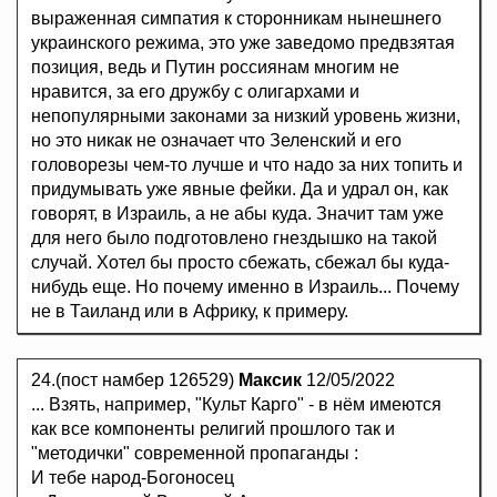
выраженная симпатия к сторонникам нынешнего
украинского режима, это уже заведомо предвзятая
позиция, ведь и Путин россиянам многим не
нравится, за его дружбу с олигархами и
непопулярными законами за низкий уровень жизни,
но это никак не означает что Зеленский и его
головорезы чем-то лучше и что надо за них топить и
придумывать уже явные фейки. Да и удрал он, как
говорят, в Израиль, а не абы куда. Значит там уже
для него было подготовлено гнездышко на такой
случай. Хотел бы просто сбежать, сбежал бы куда-
нибудь еще. Но почему именно в Израиль... Почему
не в Таиланд или в Африку, к примеру.
24.(пост намбер 126529)
Максик
12/05/2022
... Взять, например, "Культ Карго" - в нём имеются
как все компоненты религий прошлого так и
"методички" современной пропаганды :
И тебе народ-Богоносец