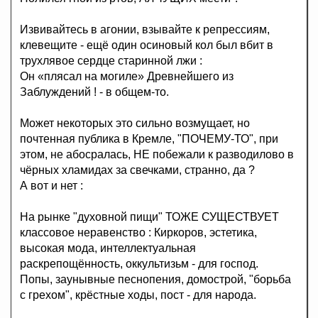
Извивайтесь в агонии, взывайте к репрессиям,
клевещите - ещё один осиновый кол был вбит в
трухлявое сердце старинной лжи :
Он «плясал на могиле» Древнейшего из
Заблуждений ! - в общем-то.
Может некоторых это сильно возмущает, но
почтенная публика в Кремле, "ПОЧЕМУ-ТО", при
этом, не абосралась, НЕ побежали к разводилово в
чёрных хламидах за свечками, странно, да ?
А вот и нет :
На рынке "духовной пищи" ТОЖЕ СУЩЕСТВУЕТ
классовое неравенство : Киркоров, эстетика,
высокая мода, интеллектуальная
раскрепощённость, оккультизьм - для господ.
Попы, заунывные песнопения, домострой, "борьба
с грехом", крёстные ходы, пост - для народа.