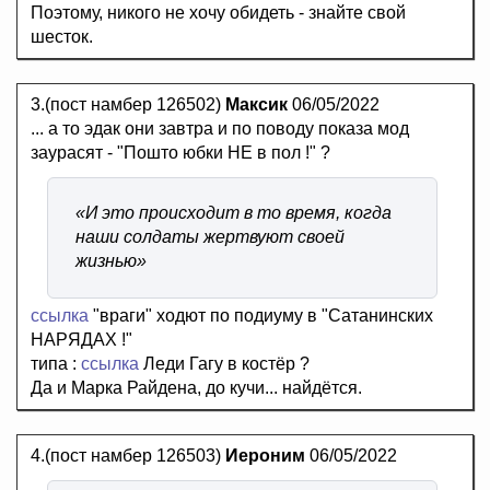
Поэтому, никого не хочу обидеть - знайте свой
шесток.
3.(пост намбер 126502)
Максик
06/05/2022
... а то эдак они завтра и по поводу показа мод
заурасят - "Пошто юбки НЕ в пол !" ?
«И это происходит в то время, когда
наши солдаты жертвуют своей
жизнью»
ссылка
"враги" ходют по подиуму в "Сатанинских
НАРЯДАХ !"
типа :
ссылка
Леди Гагу в костёр ?
Да и Марка Райдена, до кучи... найдётся.
4.(пост намбер 126503)
Иероним
06/05/2022