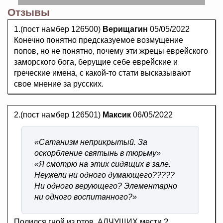
Отзывы
1.(пост намбер 126500)
Верищагин
05/05/2022
Конечно понятно предсказуемое возмущение
попов, но не понятно, почему эти жрецы еврейского
заморского бога, берущие себе еврейские и
греческие имена, с какой-то стати высказывают
свое мнение за русских.
2.(пост намбер 126501)
Максик
06/05/2022
«Сатанизм неприкрытый. За
оскорбление святынь в тюрьму»
«Я смотрю на этих сидящих в зале.
Неужели ни одного думающего?????
Ни одного верующего? Элементарно
ни одного воспитанного?»
Полился гной из ртов, АЛЧУЩИХ мести ?