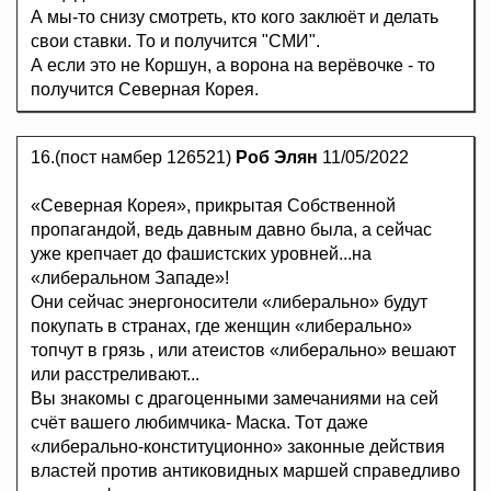
А мы-то снизу смотреть, кто кого заклюёт и делать
свои ставки. То и получится "СМИ".
А если это не Коршун, а ворона на верёвочке - то
получится Северная Корея.
16.(пост намбер 126521)
Роб Элян
11/05/2022
«Северная Корея», прикрытая Собственной
пропагандой, ведь давным давно была, а сейчас
уже крепчает до фашистских уровней...на
«либеральном Западе»!
Они сейчас энергоносители «либерально» будут
покупать в странах, где женщин «либерально»
топчут в грязь , или атеистов «либерально» вешают
или расстреливают...
Вы знакомы с драгоценными замечаниями на сей
счёт вашего любимчика- Маска. Тот даже
«либерально-конституционно» законные действия
властей против антиковидных маршей справедливо