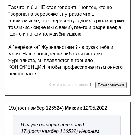
Так чта, я бы НЕ стал говорить "нет тех, кто не
"ворона на веревочке", ну, разве что...
в том смысле, что "верёвочку" одних в руках держит
тов.чикис - он(не мы с вами), где-то и разрешает, а
где-то и по комполу дубинушкою.
А "верёвочка" Журналистики ? - в руках тебя и
меня. Наше поощрение либо хейтинг для
журналиста, выплавляется в горниле
КОНКУРЕНЦИИ, чтобы профессионализьм онного
шлифовался.
Кляузный крыжик
19.(пост намбер 126524)
Максик
12/05/2022
В науке истории нет правд.
17.(пост намбер 126522) Иероним