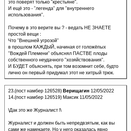
это поверят только "крестьяне".
И ещё это - "легенда" для "внутреннего
использования".
Почему в это верите вы ? - ведать НЕ ЗНАЕТЕ
простой вещи :
Что "Внешней угрозой"
в прошлом КАЖДЫЙ, начиная от голожёпых
"Вождей Племени" объяснял ПАСТВЕ плоды
собственного неудачного "хозяйствования".
И БУДЕТ объяснять, при том возомнит себе, будто
лично он первый придумал этот не хитрый трюк.
23.(пост намбер 126528)
Верищагин
12/05/2022
14.(пост намбер 126519) Максик 11/05/2022
\Дак это же Журналист !\
Журналист и должен быть непредвзятым, как вы
сами же намекаете. Но у него оказалась явно