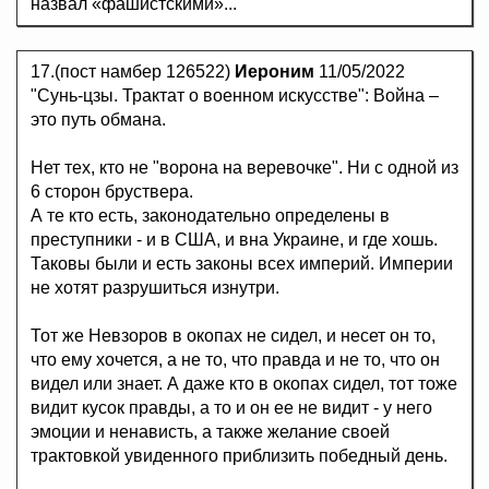
назвал «фашистскими»...
17.(пост намбер 126522)
Иероним
11/05/2022
"Сунь-цзы. Трактат о военном искусстве": Война –
это путь обмана.
Нет тех, кто не "ворона на веревочке". Ни с одной из
6 сторон бруствера.
А те кто есть, законодательно определены в
преступники - и в США, и вна Украине, и где хошь.
Таковы были и есть законы всех империй. Империи
не хотят разрушиться изнутри.
Тот же Невзоров в окопах не сидел, и несет он то,
что ему хочется, а не то, что правда и не то, что он
видел или знает. А даже кто в окопах сидел, тот тоже
видит кусок правды, а то и он ее не видит - у него
эмоции и ненависть, а также желание своей
трактовкой увиденного приблизить победный день.