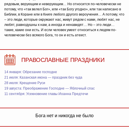
рядовым, верующим и неверующим… Но относится по-человечески не
потому, что «так велел Бог», или «так Богу угодно», или так написано в
Библии, в Коране или в Книге любого другого вероучения… А потому, что
– это люди, которые окружают нас, живут рядом с нами, любят нас, не
любят, равнодушны к нам, а иногда и ненавидят… Но – это люди…
такие, какие они есть. И если человек умеет относиться к людям по-
человечески без всякого Бога, то он и есть атеист.
ПРАВОСЛАВНЫЕ ПРАЗДНИКИ
14 января: Обрезание господне
21 июля: Казанская икона — праздник без чуда
28 июля: Крещение Руси
19 августа: Преображение Господне — Яблочный спас
11 сентября: Усекновение главы Иоанна Предтечи
Бога нет и никогда не было