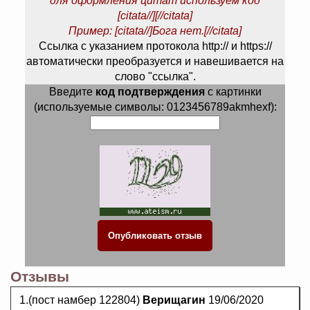
для оформления цитат используем код
[citata//][//citata]
Пример: [citata//]Бога нет.[//citata]
Ссылка с указанием протокола http:// и https://
автоматически преобразуется и навешивается на
слово "ссылка".
Введите
код подтверждения
с картинки
(используемые символы: 0123456789akmhexf):
Отзывы
1.(пост намбер 122804)
Верищагин
19/06/2020