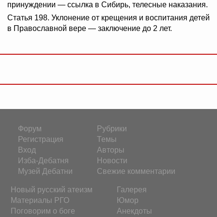
принуждении — ссылка в Сибирь, телесные наказания.
Статья 198. Уклонение от крещения и воспитания детей
в Православной вере — заключение до 2 лет.
Форум
Рубрики
Регистрация
Темы
Вход
Авторы
Изба-Дебатня
Новости
Музей Дебатни
Свежие комментарии
Новый русский атеизм
Галерея
Материалы РГО
Юмор
Поговорим о боге
Анекдоты