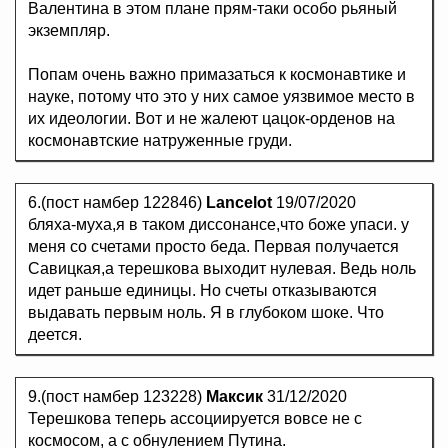
Валентина в этом плане прям-таки особо рьяный
экземпляр.
Попам очень важно примазаться к космонавтике и
науке, потому что это у них самое уязвимое место в
их идеологии. Вот и не жалеют цацок-орденов на
космонавтские натруженные груди.
6.(пост намбер 122846)
Lancelot
19/07/2020
бляха-муха,я в таком диссонансе,что боже упаси. у
меня со счетами просто беда. Первая получается
Савицкая,а терешкова выходит нулевая. Ведь ноль
идет раньше единицы. Но счеты отказываются
выдавать первым ноль. Я в глубоком шоке. Что
деется.
9.(пост намбер 123228)
Максик
31/12/2020
Терешкова теперь ассоциируется вовсе не с
космосом, а с обнулением Путина.