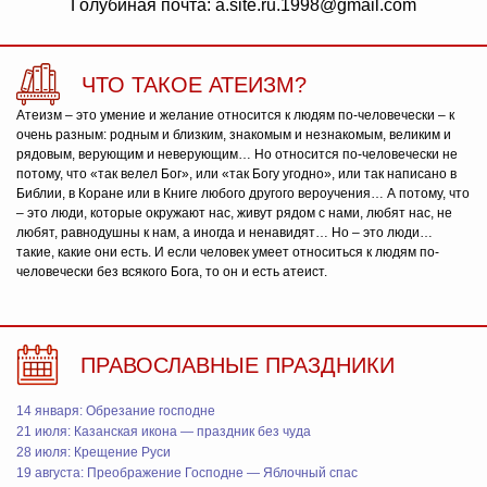
Голубиная почта: a.site.ru.1998@gmail.com
ЧТО ТАКОЕ АТЕИЗМ?
Атеизм – это умение и желание относится к людям по-человечески – к
очень разным: родным и близким, знакомым и незнакомым, великим и
рядовым, верующим и неверующим… Но относится по-человечески не
потому, что «так велел Бог», или «так Богу угодно», или так написано в
Библии, в Коране или в Книге любого другого вероучения… А потому, что
– это люди, которые окружают нас, живут рядом с нами, любят нас, не
любят, равнодушны к нам, а иногда и ненавидят… Но – это люди…
такие, какие они есть. И если человек умеет относиться к людям по-
человечески без всякого Бога, то он и есть атеист.
ПРАВОСЛАВНЫЕ ПРАЗДНИКИ
14 января: Обрезание господне
21 июля: Казанская икона — праздник без чуда
28 июля: Крещение Руси
19 августа: Преображение Господне — Яблочный спас