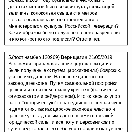
Однако в 2014 году буквально в нескольких
десятках метров была воздвигнута угрожающей
величины колокольня свыше ста метров.
Согласовывалось ли это строительство с
Министерством культуры Российской Федерации?
Каким образом было получено на него разрешение
и кто конкретно его подписал? Ответа нет.
5.(пост намбер 120969)
Верищагин
21/05/2019
Все земли, принадлежавшие церкви при царях,
были получены ею: путем царских(и(или) боярских,
указов или дарений. На основе царского же
законодательства. Путем самовольной постройки
церквей и отнятием земли у крестьян(фактически
самозахватом и рейдерством). Итого: весь их упор
на т.н. "историческую" справедливость полная чушь
и демагогия, так как царское законодательство и
царские указы давным-давно не имеют никакой
юридической силы, и все потуги церковников по
сути представляют из себя упор на давно канувшие