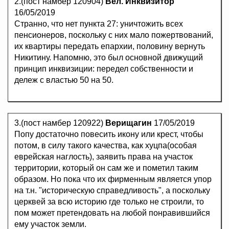
2.(пост намбер 120904)
Вел. Инквизитор
16/05/2019
Странно, что нет пункта 27: уничтожить всех
пенсионеров, поскольку с них мало пожертвований,
их квартиры передать епархии, половину вернуть
Никитину. Напомню, это был основной движущий
принцип инквизиции: передел собственности и
дележ с властью 50 на 50.
3.(пост намбер 120922)
Верищагин
17/05/2019
Попу достаточно повесить икону или крест, чтобы
потом, в силу такого качества, как хуцпа(особая
еврейская наглость), заявить права на участок
территории, который он сам же и пометил таким
образом. Но пока что их фирменным является упор
на т.н. "историческую справедливость", а поскольку
церквей за всю историю где только не строили, то
пом может претендовать на любой понравившийся
ему участок земли.