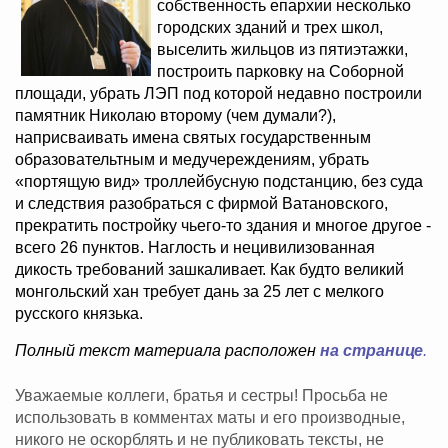
собственность епархии несколько
городских зданий и трех школ,
выселить жильцов из пятиэтажки,
построить парковку на Соборной
площади, убрать ЛЭП под которой недавно построили
памятник Николаю второму (чем думали?),
наприсваивать имена святых государственным
образовательтным и медучереждениям, убрать
«портящую вид» троллейбусную подстанцию, без суда
и следствия разобраться с фирмой Ватановского,
прекратить постройку чьего-то здания и многое другое -
всего 26 пунктов. Наглость и нецивилизованная
дикость требований зашкаливает. Как будто великий
монгольский хан требует дань за 25 лет с мелкого
русского князька.
Полный текст материала расположен
на странице
.
Уважаемые коллеги, братья и сестры! Просьба не
использовать в комментах маты и его производные,
никого не оскорблять и не публиковать тексты, не