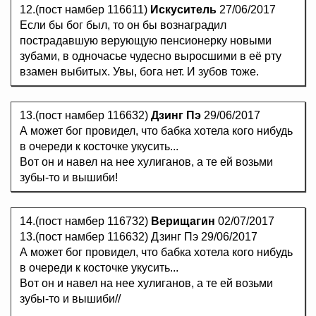
12.(пост намбер 116611)
Искуситель
27/06/2017
Если бы бог был, то он бы вознаградил
пострадавшую верующую пенсионерку новыми
зубами, в одночасье чудесно выросшими в её рту
взамен выбитых. Увы, бога нет. И зубов тоже.
13.(пост намбер 116632)
Дзинг Пэ
29/06/2017
А может бог провидел, что бабка хотела кого нибудь
в очереди к косточке укусить...
Вот он и навел на нее хулиганов, а те ей возьми
зубы-то и вышиби!
14.(пост намбер 116732)
Верищагин
02/07/2017
13.(пост намбер 116632) Дзинг Пэ 29/06/2017
А может бог провидел, что бабка хотела кого нибудь
в очереди к косточке укусить...
Вот он и навел на нее хулиганов, а те ей возьми
зубы-то и вышиби//