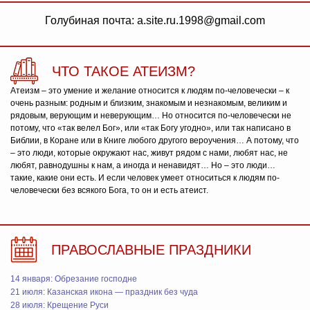
Голубиная почта: a.site.ru.1998@gmail.com
ЧТО ТАКОЕ АТЕИЗМ?
Атеизм – это умение и желание относится к людям по-человечески – к
очень разным: родным и близким, знакомым и незнакомым, великим и
рядовым, верующим и неверующим… Но относится по-человечески не
потому, что «так велел Бог», или «так Богу угодно», или так написано в
Библии, в Коране или в Книге любого другого вероучения… А потому, что
– это люди, которые окружают нас, живут рядом с нами, любят нас, не
любят, равнодушны к нам, а иногда и ненавидят… Но – это люди…
такие, какие они есть. И если человек умеет относиться к людям по-
человечески без всякого Бога, то он и есть атеист.
ПРАВОСЛАВНЫЕ ПРАЗДНИКИ
14 января: Обрезание господне
21 июля: Казанская икона — праздник без чуда
28 июля: Крещение Руси