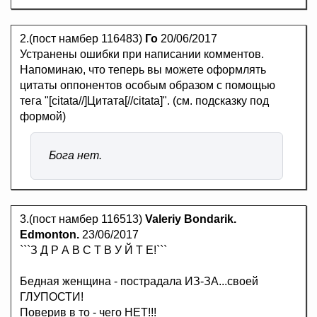
2.(пост намбер 116483)
Го
20/06/2017
Устранены ошибки при написании комментов.
Напоминаю, что теперь вы можете оформлять
цитаты оппонентов особым образом с помощью
тега "[citata//]Цитата[//citata]". (см. подсказку под
формой)
Бога нет.
3.(пост намбер 116513)
Valeriy Bondarik.
Edmonton.
23/06/2017
```З Д Р А В С Т В У Й Т Е!```
Бедная женщина - пострадала ИЗ-ЗА...своей
ГЛУПОСТИ!
Поверив в то - чего НЕТ!!!