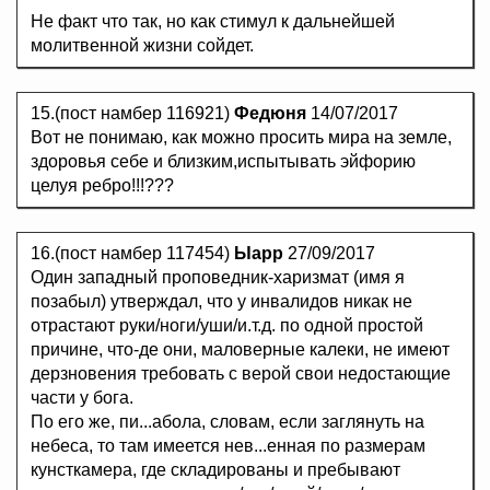
Не факт что так, но как стимул к дальнейшей
молитвенной жизни сойдет.
15.(пост намбер 116921)
Федюня
14/07/2017
Вот не понимаю, как можно просить мира на земле,
здоровья себе и близким,испытывать эйфорию
целуя ребро!!!???
16.(пост намбер 117454)
Ыарр
27/09/2017
Один западный проповедник-харизмат (имя я
позабыл) утверждал, что у инвалидов никак не
отрастают руки/ноги/уши/и.т.д. по одной простой
причине, что-де они, маловерные калеки, не имеют
дерзновения требовать с верой свои недостающие
части у бога.
По его же, пи...абола, словам, если заглянуть на
небеса, то там имеется нев...енная по размерам
кунсткамера, где складированы и пребывают