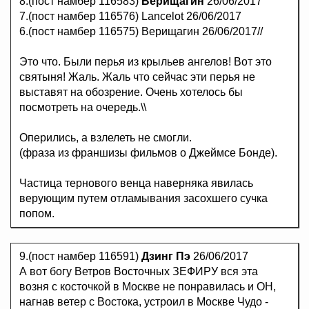
8.(пост намбер 116583)
Верищагин
26/06/2017
7.(пост намбер 116576) Lancelot 26/06/2017
6.(пост намбер 116575) Верищагин 26/06/2017//
Это что. Были перья из крыльев ангелов! Вот это
святыня! Жаль. Жаль что сейчас эти перья не
выставят на обозрение. Очень хотелось бы
посмотреть на очередь.\\
Оперились, а взлелеть не смогли.
(фраза из франшизы фильмов о Джеймсе Бонде).
Частица тернового венца наверняка явилась
верующим путем отламывания засохшего сучка
попом.
9.(пост намбер 116591)
Дзинг Пэ
26/06/2017
А вот богу Ветров Восточных ЗЕФИРУ вся эта
возня с косточкой в Москве не понравилась и ОН,
нагнав ветер с Востока, устроил в Москве Чудо -