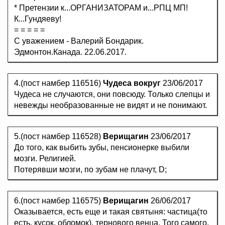
* Претензии к...ОРГАНИЗАТОРАМ и...РПЦ МП!
К...Гундяеву!
= = = = =
С уважением - Валерий Бондарик.
Эдмонтон.Канада. 22.06.2017.
4.(пост намбер 116516)
Чудеса вокруг
23/06/2017
Чудеса не случаются, они повсюду. Только слепцы и
невежды необразованные не видят и не понимают.
5.(пост намбер 116528)
Верищагин
23/06/2017
До того, как выбить зубы, пенсионерке выбили
мозги. Религией.
Потерявши мозги, по зубам не плачут, D;
6.(пост намбер 116575)
Верищагин
26/06/2017
Оказывается, есть еще и такая святыня: частица(то
есть, кусок, обломок), тернового венца. Того самого,