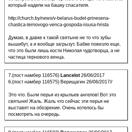
который надели на башку спасателя.
http://church.by/news/v-belarus-budet-prinesena-
chastica-ternovogo-venca-gospoda-iisusa-hrista
Думаю, в давке к такой святыне не то что зубы
вышибут, а и вообще загрызут. Бабке повезло еще,
что это были лишь кости Николая чудотворца, а не
частица тернового венца.
7.(пост намбер 116576)
Lancelot
26/06/2017
6.(пост намбер 116575) Верищагин 26/06/2017//
Это что. Были перья из крыльев ангелов! Вот это
святыня! Жаль. Жаль что сейчас эти перья не
выставят на обозрение. Очень хотелось бы
посмотреть на очередь.