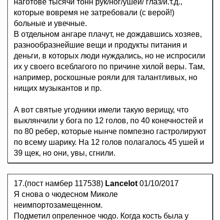
наготове тысячи тонн рук/ног/ушей/ глаз/и.т.д.,
которые вовремя не затребовали (с верой!)
больные и увечные.
В отдельном ангаре плачут, не дождавшись хозяев,
разнообразнейшие вещи и продукты питания и
деньги, в которых люди нуждались, но не испросили
их у своего всеблагого по причине хилой веры. Там,
например, роскошные рояли для талантливых, но
нищих музыкантов и пр.
А вот святые угодники имели такую верищу, что
выклянчили у бога по 12 голов, по 40 конечностей и
по 80 ребер, которые нынче помпезно гастролируют
по всему шарику. На 12 голов полагалось 45 ушей и
39 щек, но они, увы, сгнили.
17.(пост намбер 117538)
Lancelot
01/10/2017
Я снова о чюдесном Миколе
неимпортозамещенном.
Подметил опреленное чюдо. Когда кость была у