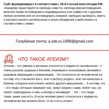
Сайт функционирует в соответствии с 28-й статьей конституции РФ:
«Каждому гарантируется свобода совести, свобода вероисповедания,
включая право исповедовать индивидуально или совместно с другими
любую религию или не исповедовать никакой, свободно выбирать, иметь
и распространять религиозные и иные убеждения и действовать в
соответствии с ними».
Голубиная почта: a.site.ru.1998@gmail.com
ЧТО ТАКОЕ АТЕИЗМ?
Атеизм – это умение и желание относится к людям по-человечески – к
очень разным: родным и близким, знакомым и незнакомым, великим и
рядовым, верующим и неверующим… Но относится по-человечески не
потому, что «так велел Бог», или «так Богу угодно», или так написано в
Библии, в Коране или в Книге любого другого вероучения… А потому, что
– это люди, которые окружают нас, живут рядом с нами, любят нас, не
любят, равнодушны к нам, а иногда и ненавидят… Но – это люди…
такие, какие они есть. И если человек умеет относиться к людям по-
человечески без всякого Бога, то он и есть атеист.