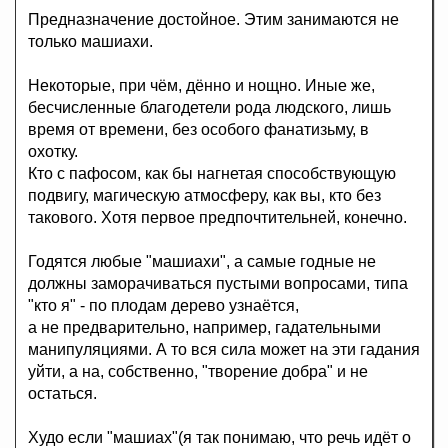
Предназначение достойное. Этим занимаются не
только машиахи.
Некоторые, при чём, дённо и нощно. Иные же,
бесчисленные благодетели рода людского, лишь
время от времени, без особого фанатизьму, в
охотку.
Кто с пафосом, как бы нагнетая способствующую
подвигу, магическую атмосферу, как вы, кто без
такового. Хотя первое предпочтительней, конечно.
Годятся любые "машиахи", а самые годные не
должны заморачиваться пустыми вопросами, типа
"кто я" - по плодам дерево узнаётся,
а не предварительно, например, гадательными
манипуляциями. А то вся сила может на эти гадания
уйти, а на, собственно, "творение добра" и не
остаться.
Худо если "машиах"(я так понимаю, что речь идёт о