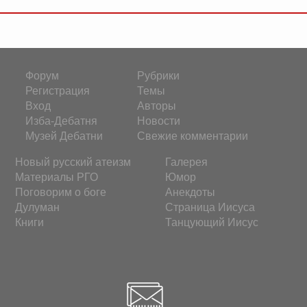
Форум
Рубрики
Регистрация
Темы
Вход
Авторы
Изба-Дебатня
Новости
Музей Дебатни
Свежие комментарии
Новый русский атеизм
Галерея
Материалы РГО
Юмор
Поговорим о боге
Анекдоты
Дулуман
Страница Иисуса
Книги
Танцующий Иисус