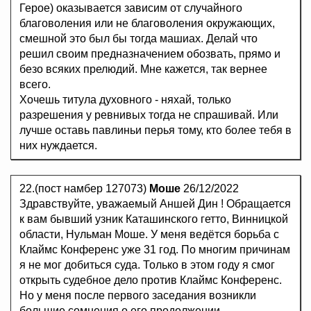
Герое) оказывается зависим от случайного
благоволения или не благоволения окружающих,
смешной это был бы тогда машиах. Делай что
решил своим предназначением обозвать, прямо и
безо всяких прелюдий. Мне кажется, так вернее
всего.
Хочешь титула духовного - няхай, только
разрешения у ревнивых тогда не спрашивай. Или
лучше оставь павлиньи перья тому, кто более тебя в
них нуждается.
22.(пост намбер 127073)
Моше
26/12/2022
Здравствуйте, уважаемый Аншей Дин ! Обращается
к вам бывший узник Каташинского гетто, Винницкой
области, Нульман Моше. У меня ведётся борьба с
Клаймс Конференс уже 31 год. По многим причинам
я не мог добиться суда. Только в этом году я смог
открыть судебное дело против Клаймс Конференс.
Но у меня после первого заседания возникли
большие сомнения о его продолжении.