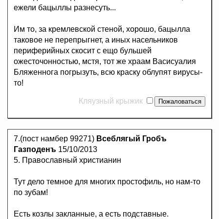
ежели бацыллы разнесуть...
Им то, за кремлевской стеной, хорошо, бацылла
таковое не перепрыгнет, а иных насельников
периферийных скосит с ещо бульшей
ожесточонностью, мстя, тот же храам Васисуалия
Бляженнога погрызуть, всю краску облупят вирусы-
то!
Кляузный крыжик
7.(пост намбер 99271)
Всеблягый Гробъ
Газподенъ
15/10/2013
5. Православный христианин
Тут дело темное для многих простофиль, но нам-то
по зубам!
Есть козлы закланные, а есть подставные.