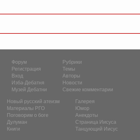
Форум
Рубрики
Регистрация
Темы
Вход
Авторы
Изба-Дебатня
Новости
Музей Дебатни
Свежие комментарии
Новый русский атеизм
Галерея
Материалы РГО
Юмор
Поговорим о боге
Анекдоты
Дулуман
Страница Иисуса
Книги
Танцующий Иисус