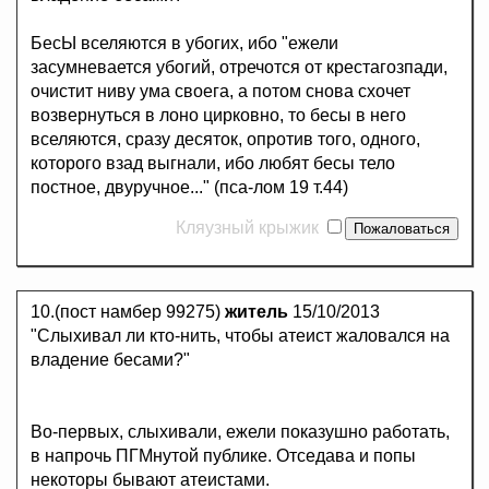
БесЫ вселяются в убогих, ибо "ежели
засумневается убогий, отречотся от крестагозпади,
очистит ниву ума своега, а потом снова схочет
возвернуться в лоно цирковно, то бесы в него
вселяются, сразу десяток, опротив того, одного,
которого взад выгнали, ибо любят бесы тело
постное, двуручное..." (пса-лом 19 т.44)
Кляузный крыжик
10.(пост намбер 99275)
житель
15/10/2013
"Слыхивал ли кто-нить, чтобы атеист жаловался на
владение бесами?"
Во-первых, слыхивали, ежели показушно работать,
в напрочь ПГМнутой публике. Отседава и попы
некоторы бывают атеистами.