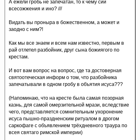
А ежели гробь не запечатан, то к чему сии
всесожжения и ино? ///
Видать вы проныра в божественном, а может и
заодно с ним?!
Как мы все знаем и всем нам известно, первым в
рай отлетел разбойник, друг сына божиягого по
крестам.
И вот вам вопрос на вопрос, где та достоверная
святоотеческая информ о том, что разбойника
запечатывали в одном гробу в объятия исуса???
(Напоминаю, что на кресте была самая позорная
казнь, для самой омерзительной мрази, вследствие
чего, представляется сомнительным ухоронение
исуса пышно-праздненским ритуалом в дрогом
саркофаге с объявлением трёхдневного траура по
всея святаго римской империи)