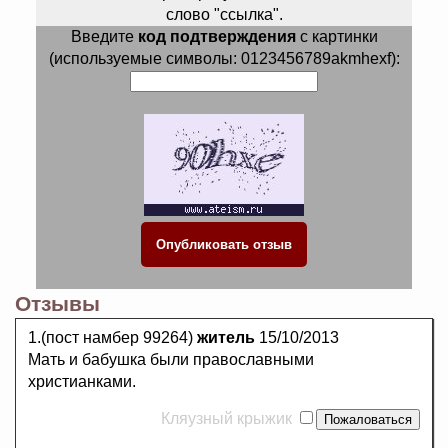
слово "ссылка".
Введите
код подтверждения
с картинки
(используемые символы: 0123456789akmhexf):
Отзывы
1.(пост намбер 99264)
житель
15/10/2013
Мать и бабушка были православными
христианками.
Кляузный крыжик