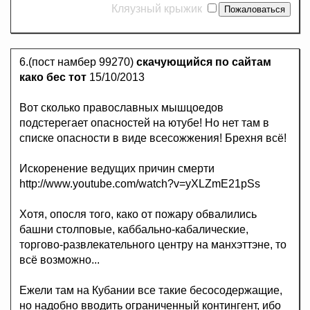
Кляузный крыжик
6.(пост намбер 99270)
скачующийся по сайтам
како бес тот
15/10/2013
Вот сколько православных мышцоедов
подстерегает опасностей на ютубе! Но нет там в
списке опасности в виде всесожжения! Брехня всё!
Искоренение ведущих причин смерти
http://www.youtube.com/watch?v=yXLZmE21pSs
Хотя, опосля того, како от пожару обвалились
башни столповые, каббально-кабалические,
торгово-развлекательного центру на манхэттэне, то
всё возможно...
Ежели там на Кубании все такие бесосодержащие,
но надобно вводить ограниченный контингент, ибо