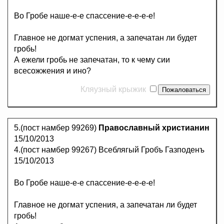
Во Гробе наше-е-е спассение-е-е-е-е!
Главное не догмат успения, а запечатан ли будет
гробь!
А ежели гробь не запечатан, то к чему сии
всесожжения и ино?
Кляузный крыжик
5.(пост намбер 99269)
Православный христианин
15/10/2013
4.(пост намбер 99267) Всеблягый Гробъ Газподенъ
15/10/2013
Во Гробе наше-е-е спассение-е-е-е-е!
Главное не догмат успения, а запечатан ли будет
гробь!