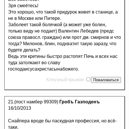
Зря смеётесь!
Это хорошо, что такой придурок живет в станице, а
не в Москве или Питере.
Заболеет такой болячкой (а может уже болен,
только виду не подает) Валентин Лебедев (предс
союза правосл. граждан) или прот дм. смирнов и что
тогда? Милонов, блин, подхватит такую заразу, что
будете делать?
Ведь эти кретины быстро растопят Печь и всех нас
туда затолкают во славу
господаисусахристасынабожего.
Кляузный крыжик
21.(пост намбер 99309)
Гробъ Газподенъ
16/10/2013
Снайпера вроде бы паскудная профессия, но всё-
таки.