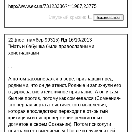
http://www.ex.ua/73123336?r=1987,23775
Кляузный крыжик
22.(пост намбер 99315)
Яд
16/10/2013
"Мать и бабушка были православными
христианками
...
А потом засомневался в вере, признавши пред
родными, что он де атеист. Родные и запихнули его
в дурку, за сие атеистичное признание. А он и сам
был не против, потому как сомневался (Сомнения-
это первая черта атеистического мышления,
которая впоследствии переходит в открытый
критицизм и ниспровержение религиозных
догматов в своем Сознании). Потом психолуги
признали его вменяемым. После и случился сей