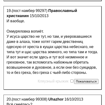
19.(пост намбер 99297)
Православный
христианин
15/10/2013
И ваобще.
Охмуряловка вопиёт.
У исуса царство не тут, но там, и уверовавшиеся
даже в алаха, тоже хотят гарем девствениц
одесную от хреста в кущах царства небеснаго, не
типа тут и щас царства земного, но типа там и тогда.
И вот значит если здесь и тут всё низменное и
греховное, так вспомогать набожным обретать
возвышенное и духовное, а если они без суицидов,
то и без греха, без греха с чьей-либо стороны.
Кляузный крыжик
20.(пост намбер 99308)
Uhazhor
16/10/2013
Всё смеётесь?