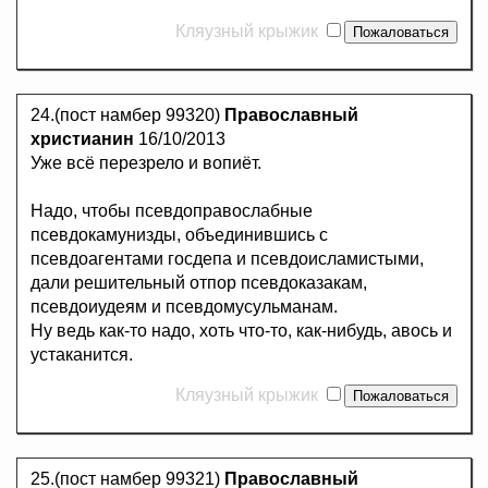
Кляузный крыжик
24.(пост намбер 99320)
Православный
христианин
16/10/2013
Уже всё перезрело и вопиёт.
Надо, чтобы псевдоправослабные
псевдокамунизды, объединившись с
псевдоагентами госдепа и псевдоисламистыми,
дали решительный отпор псевдоказакам,
псевдоиудеям и псевдомусульманам.
Ну ведь как-то надо, хоть что-то, как-нибудь, авось и
устаканится.
Кляузный крыжик
25.(пост намбер 99321)
Православный