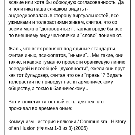
всякие или хотя бы обоюдную согласованность. Да
и политика наша слишком видать г-
андоедировалась в сторону виртуальностей, всё
ужимками и толерастиями живем, считая, что со
всеми можно "договориться", так как вроде бы все
по внешнему виду чел-овечки и "слово" понимают.
Жаль, что всех ровняют под единые стандарты,
считая иных, пси-хопатов, "иными"... Мы такие, они
такие, и как же гуманно провести оранжевую линию
всеядной и всеобщей "духовности", ежели они прут
как тот бульдозер, считая что они "правы"? Видать
толерастии не приведут нас к гармоническому
обществу, а токмо к баяническому...
Вот и сюжетик тягостный есть, для тех, кто
проживал во времена оные:
Коммунизм - история иллюзии / Communism - History
of an Illusion (Фильм 1-3 из 3) (2005)