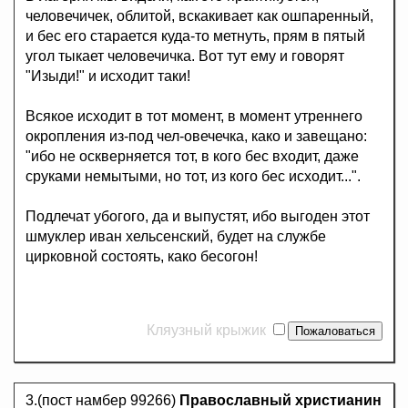
человечичек, облитой, вскакивает как ошпаренный,
и бес его старается куда-то метнуть, прям в пятый
угол тыкает человечичка. Вот тут ему и говорят
"Изыди!" и исходит таки!
Всякое исходит в тот момент, в момент утреннего
окропления из-под чел-овечечка, како и завещано:
"ибо не оскверняется тот, в кого бес входит, даже
сруками немытыми, но тот, из кого бес исходит...".
Подлечат убогого, да и выпустят, ибо выгоден этот
шмуклер иван хельсенский, будет на службе
цирковной состоять, како бесогон!
Кляузный крыжик
3.(пост намбер 99266)
Православный христианин