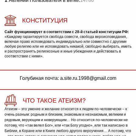
1
Явлений Пользователя в ветке:
14786
КОНСТИТУЦИЯ
Сайт функционирует в соответствии с 28-й статьей конституции РФ:
«Каждому гарантируется свобода совести, свобода вероисповедания,
включая право исповедовать индивидуально или совместно с другими
любую религию или не исповедовать никакой, свободно выбирать, иметь
и распространять религиозные и иные убеждения и действовать в
соответствии с ними».
Голубиная почта: a.site.ru.1998@gmail.com
ЧТО ТАКОЕ АТЕИЗМ?
Атеизм – это умение и желание относится к людям по-человечески – к
очень разным: родным и близким, знакомым и незнакомым, великим и
рядовым, верующим и неверующим… Но относится по-человечески не
потому, что «так велел Бог», или «так Богу угодно», или так написано в
Библии, в Коране или в Книге любого другого вероучения… А потому, что