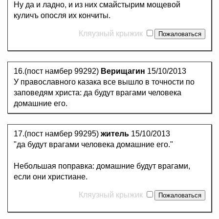
Ну да и ладно, и из них смайстырим мощевой
куличъ опосля их кончиты.
Кляузный крыжик
16.(пост намбер 99292)
Верищагин
15/10/2013
У православного казака все вышло в точности по
заповедям христа: да будут врагами человека
домашние его.
17.(пост намбер 99295)
житель
15/10/2013
"да будут врагами человека домашние его."
Небольшая поправка: домашние будут врагами,
если они христиане.
Кляузный крыжик