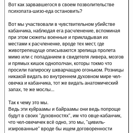
Вот как зарвавшегося в своем позволительстве
психопата-шизо-еда остановить?
Вот мы участвовали в чувствительном убийстве
кабанчика, наблюдая ега расчленение, вспоминая
при этом сюжеты военные и прикладывая их
местами к расчлененке, вроде тех мест, где
животрепещуще описываются зрелища пролета
мимо или с попаданием в свидетеля ливера, мозгов
и прямых кишок однополчан, которы токмо что
просили папироску шкварчащую огоньком. Розницы
никакой видать во внутреннем духовном мире чел-
овечка и кабанчика, тот же видать анатомический
запах, те же мослы...
Так к чему это мы.
Ведь эти куйраамы и байраамы они ведь попроще
будут в своих "духовностях", им что овце-кабанчик,
что чел-овечичек всё одно, это мы, "цивиль-
изированные" вроде бы ищем договоренности