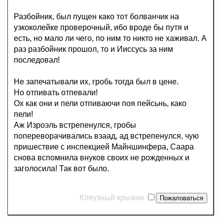
Разбойник, был пущен како тот болванчик на
узкоколейке проверочный, ибо вроде бы путя и
есть, но мало ли чего, по ним то никто не хаживал. А
раз разбойник прошол, то и Ииссусь за ним
последовал!
Не запечатывали их, гробь тогда был в цене.
Но отпивать отпевали!
Ох как они и пели отпиваючи поя пейсьнь, како
пели!
Аж Изроэль встрепенулся, гробы
попереворачивались взаад, ад встрепенулся, чую
пришествие с инспекцией Майншинфера, Саара
снова вспомнила внуков своих не рожденных и
заголосила! Так вот было.
Кляузный крыжик