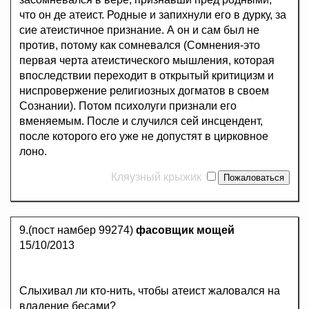
что он де атеист. Родные и запихнули его в дурку, за
сие атеистичное признание. А он и сам был не
против, потому как сомневался (Сомнения-это
первая черта атеистического мышления, которая
впоследствии переходит в открытый критицизм и
ниспровержение религиозных догматов в своем
Сознании). Потом психолуги признали его
вменяемым. После и случился сей инсцендент,
после которого его уже не допустят в цирковное
лоно.
Кляузный крыжик
9.(пост намбер 99274)
фасовщик мощей
15/10/2013
Слыхивал ли кто-нить, чтобы атеист жаловался на
владение бесами?