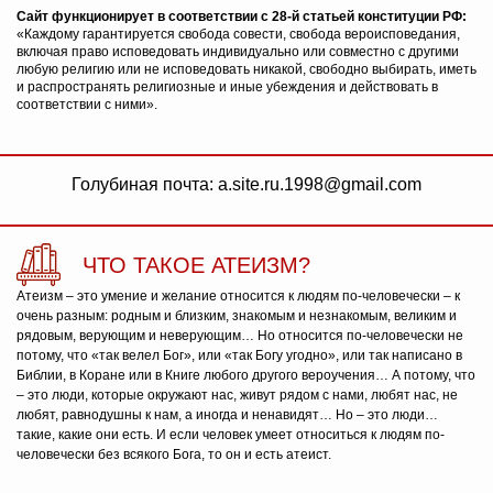
Сайт функционирует в соответствии с 28-й статьей конституции РФ:
«Каждому гарантируется свобода совести, свобода вероисповедания,
включая право исповедовать индивидуально или совместно с другими
любую религию или не исповедовать никакой, свободно выбирать, иметь
и распространять религиозные и иные убеждения и действовать в
соответствии с ними».
Голубиная почта: a.site.ru.1998@gmail.com
ЧТО ТАКОЕ АТЕИЗМ?
Атеизм – это умение и желание относится к людям по-человечески – к
очень разным: родным и близким, знакомым и незнакомым, великим и
рядовым, верующим и неверующим… Но относится по-человечески не
потому, что «так велел Бог», или «так Богу угодно», или так написано в
Библии, в Коране или в Книге любого другого вероучения… А потому, что
– это люди, которые окружают нас, живут рядом с нами, любят нас, не
любят, равнодушны к нам, а иногда и ненавидят… Но – это люди…
такие, какие они есть. И если человек умеет относиться к людям по-
человечески без всякого Бога, то он и есть атеист.