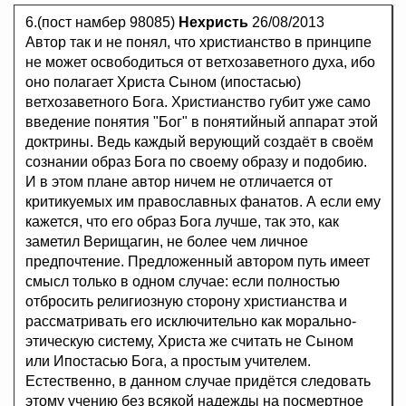
6.(пост намбер 98085)
Нехристь
26/08/2013
Автор так и не понял, что христианство в принципе
не может освободиться от ветхозаветного духа, ибо
оно полагает Христа Сыном (ипостасью)
ветхозаветного Бога. Христианство губит уже само
введение понятия "Бог" в понятийный аппарат этой
доктрины. Ведь каждый верующий создаёт в своём
сознании образ Бога по своему образу и подобию.
И в этом плане автор ничем не отличается от
критикуемых им православных фанатов. А если ему
кажется, что его образ Бога лучше, так это, как
заметил Верищагин, не более чем личное
предпочтение. Предложенный автором путь имеет
смысл только в одном случае: если полностью
отбросить религиозную сторону христианства и
рассматривать его исключительно как морально-
этическую систему, Христа же считать не Сыном
или Ипостасью Бога, а простым учителем.
Естественно, в данном случае придётся следовать
этому учению без всякой надежды на посмертное