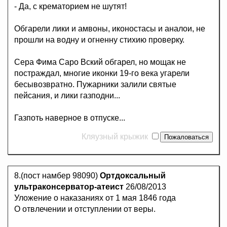
- Да, с крематорием не шутят!
Обгарели лики и амвоны, иконостасы и аналои, не
прошли на водну и огненну стихию проверку.
Сера Фима Саро Вский обгарел, но мощак не
постраждал, многие иконки 19-го века угарели
бесывозвратно. Пужарники залили святые
пейсания, и лики газподни...
Газпоть наверное в отпуске...
Кляузный крыжик
8.(пост намбер 98090)
Ортдоксальный
ультраконсерватор-атеист
26/08/2013
Уложение о наказаниях от 1 мая 1846 года
О отвлечении и отступлении от веры.