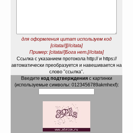
для оформления цитат используем код
[citata//][//citata]
Пример: [citata//]Бога нет.[//citata]
Ссылка с указанием протокола http:// и https://
автоматически преобразуется и навешивается на
слово "ссылка".
Введите
код подтверждения
с картинки
(используемые символы: 0123456789akmhexf):