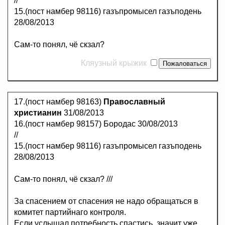
//
15.(пост намбер 98116) газъпромысел газъподень
28/08/2013
Сам-то понял, чё скзал?
Кляузный крыжик
17.(пост намбер 98163)
Православный
христианин
31/08/2013
16.(пост намбер 98157) Бородас 30/08/2013
//
15.(пост намбер 98116) газъпромысел газъподень
28/08/2013
Сам-то понял, чё скзал? ///
За спасением от спасения не надо обращаться в
комитет партийнаго контроля.
Если услышал потребность спастись, значит уже