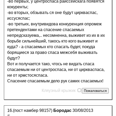
-во первых, у центроспаса райссейскага появятся
кокуренты;
-во вторых, обзывать ся оне будут циркваспас,
иссусяспас;
-во третьих, внутривидова конкуренция опромеж
претендентами на спасение спасаемых
непредсказуема,.. несомненна, выживет из их в их
борьбе сильнейший, такось кто кого выживет и
куда? - а спасаемых кто спасать будет, покуда
борящиеся за право спаса межсебя выживать
будут?
Вот и получается тако, чтось не видать спаса
спасаемым ни от центроспаса, ни от циркваспаса,
ни от хрмстосяспаса.
Спасение спасаемым дело рук самих спасаемых!
Кляузный крыжик
16.(пост намбер 98157)
Бородас
30/08/2013