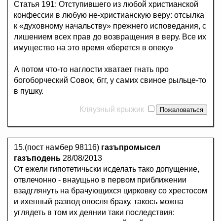
Статья 191: Отступившего из любой христианской
конфессии в любую не-христианскую веру: отсылка
к «духовному начальству» прежнего исповедания, с
лишением всех прав до возвращения в веру. Все их
имущество на это время «берется в опеку»
А потом что-то наглости хватает гнать про
богоборческий Совок, бгг, у самих свиное рыльце-то
в пушку.
Кляузный крыжик
15.(пост намбер 98116)
газъпромысел
газъподень
28/08/2013
От ежели гипотетичьски исделать тако допущение,
отвлечонно - внаущьно в первом приближении
взадглянуть на брачующихся цирковку со хрестосом
и ихенный развод опосля браку, такось можна
углядеть в том их деянии таки последствия: