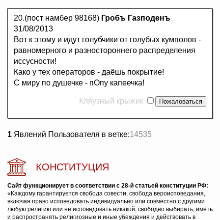
20.(пост намбер 98168)
Гробъ Газподенъ
31/08/2013
Вот к этому и идут голубчики от голубых кумполов -
равномерного и разностороннего распределения
иссусности!
Како у тех операторов - даёшь покрытие!
С миру по душечке - пОпу капеечка!
Кляузный крыжик
1
Явлений Пользователя в ветке:
14535
КОНСТИТУЦИЯ
Сайт функционирует в соответствии с 28-й статьей конституции РФ:
«Каждому гарантируется свобода совести, свобода вероисповедания,
включая право исповедовать индивидуально или совместно с другими
любую религию или не исповедовать никакой, свободно выбирать, иметь
и распространять религиозные и иные убеждения и действовать в