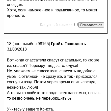
опоздал.
Хотя, если намоленное и подмазанное, то может
пронести.
Кляузный крыжик
18.(пост намбер 98165)
Гробъ Газподенъ
31/08/2013
Вот когда спассатели спасут спасаемых, то кто же
их, спасет? Перемрут ведь с голодухи!
Не, уважаемые спассатели, спассать надобно с
умом, с оттяжкой, не сразу же, а так - присосался,
соснул и взад. Потом через время опять соснул,
нежно так, любя!
А то вы то любите то вроде всех пассомых, но как-
то резво очень, не переборщить бы...
Учитесь у вашего Криста.