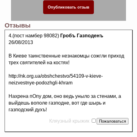
Отзывы
4.(пост намбер 98082)
Гробъ Газподенъ
26/08/2013
В Киеве таинственные незнакомцы сожгли приход
трех святителей на костях!
http://nk.org.ua/obshchestvo/54109-v-kieve-
neizvestnye-podozhgli-khram
Нахрена пОпу дом, оно ведь уныло за стенами, а
выйдешь вополе газподне, вот где шырь и
газподский духъ!
Кляузный крыжик