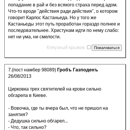
попадание в рай и без всякого страха перед адом.
Что-то вроде "действия ради действия", о котором
говорит Карлос Кастаньеда. Но у того же
Кастаньеды этот путь проработан гораздо полнее и
последовательнее. Христунам идти по нему слабо:
нет ни ума, ни смелости.
Кляузный крыжик
7.(пост намбер 98089)
Гробъ Газподенъ
26/08/2013
Цирковка трех святителей на крови сильно
обгарела в Киеве.
- Вовочка, где ты вчера был, что не пришол на
занятия?
- Дедушка сильно обгарел...
- Что, так сильно?