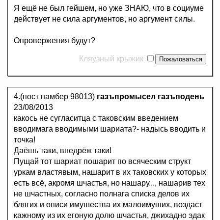
Я ещё не был гейшем, но уже ЗНАЮ, что в социуме
действует не сила аргументов, но аргумент силы.
Опровержения будут?
Кляузный крыжик
4.(пост намбер 98013)
газъпромысел газъподень
23/08/2013
какось не сугласитца с таковским введением
вводимага вводимыми шариата?- надысь вводить и
точка!
Даёшь таки, внедрёж таки!
Пущай тот шариат пошарит по всяческим структ
уркам властявым, нашарит в их таковских у которых
есть всё, акромя шчастья, но нашару..., нашарив тех
не шчастных, согласно полнага списка делов их
блягих и описи имушества их малоимуших, воздаст
кажному из их егоную долю шчастья, джихадно эдак