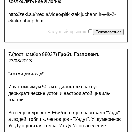
возлюблять иде я логию
http://zeki.su/media/video/pitki-zakljuchennih-v-ik-2-
ekaterinburg.htm
Кляузный крыжик
7.(пост намбер 98027)
Гробъ Газподенъ
23/08/2013
\\токма джи-хад\\
И как минимум 50 км в диаметре спассут
дерькратические устои и настрои этой цивиль-
изации...
Вот ещо в древнем Ебибте овцов называли "Унду",
а людей, тобишь, чел-овцов - "Ундут". У шумеринов
Ун-Ду = рогатая толпа, Ун-Ду-Ут = население.