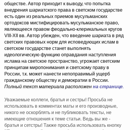
обществе. Автор приходит к выводу, что попытка
внедрения шариатского права в светском государстве
есть один из реальных приемов мусульманских
ортодоксов мистифицировать мусульманское право,
являющееся правом феодально-клерикальных кругов
VIII-XII вв. Автор убежден, что введение шариата в ряд
светских правовых норм для исповедующих ислам в
светском государстве станет выполнять
идеологическую функцию оправдания наступления
ислама на светское пространство, угрожает светским
принципам миропонимания и светскому праву в
России, т.к. может нанести непоправимый ущерб
гражданскому обществу и демократии в России.
Полный текст материала расположен
на странице
.
Уважаемые коллеги, братья и сестры! Просьба не
использовать в комментах маты и его производные,
никого не оскорблять и не публиковать тексты, не
имеющие отношения к теме статьи. Ведь вы же -
братья и сетстры! Также просьба использовать кнопку