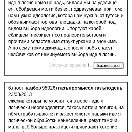
иде я логия намо не надь, видали мы на уделище
ея, обойдёмся мол и без ея, подразумевая при том:
нам нужна идеология, котора нам нужна, от тутоси и
обозначилася торгова площадка, на которой под
видом выбора идеологии.... торгуют харей -
еблищем п-резидент со пралевительством и
прочтими всластявымя структ урками и вчонымя.
А по сему, токма джихад, а опосля гробъ спасут
челОвечков от неминуемого выбора иде я логии.
Кляузный крыжик
6.(пост намбер 98026)
газъпромысел газъподень
23/08/2013
ежелив которы не укрепят ся в вере - иде я
логически неоперделятся, такось воточи полигон, на
нём отрабатываются и закрепляются навыки иде я
логической обработки найнселения, рекут тамочи
мало, всё больше практицски прививают хотение