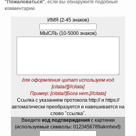
"Пожаловаться"
, если вы обнаружите подобные
комментарии.
ИМЯ (2-45 знаков)
МЫСЛЬ (10-5000 знаков)
для оформления цитат используем код
[citata//][//citata]
Пример: [citata//]Бога нет.[//citata]
Ссылка с указанием протокола http:// и https://
автоматически преобразуется и навешивается на
слово "ссылка".
Введите
код подтверждения
с картинки
(используемые символы: 0123456789akmhexf):