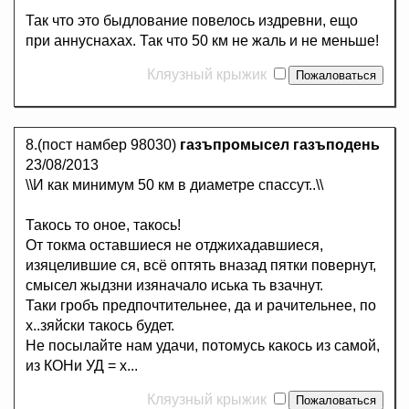
Так что это быдлование повелось издревни, ещо
при аннуснахах. Так что 50 км не жаль и не меньше!
Кляузный крыжик
8.(пост намбер 98030)
газъпромысел газъподень
23/08/2013
\\И как минимум 50 км в диаметре спассут..\\
Такось то оное, такось!
От токма оставшиеся не отджихадавшиеся,
изяцелившие ся, всё оптять вназад пятки повернут,
смысел жыдзни изяначало иська ть взачнут.
Таки гробъ предпочтительнее, да и рачительнее, по
х..зяйски такось будет.
Не посылайте нам удачи, потомусь какось из самой,
из КОНи УД = х...
Кляузный крыжик