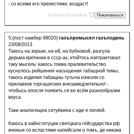
- со всеми его прелестями, воздаст!
Кляузный крыжик
5.(пост намбер 98020)
газъпромысел газъподень
23/08/2013
Такось на зорьке, на ей, на бубновой, разгула
дерьма кретинии в ссср-ах, ктойтось изятрактовал
таку мысель: какось токма пралевительство
куснулось рейшения насыщения табащной темы,
такось изделия табащны тутыча изчезли со
прилавков торгашеских внезамедлительно! -
чтобысь опосля появить ся во всём разнообразии
вкуса.
Таки аналогищна ситуёвина с иде я логией.
Какось в кайнституции светцкага гейсударства рф
вчоные со всластями напейсали о томъ, де никака