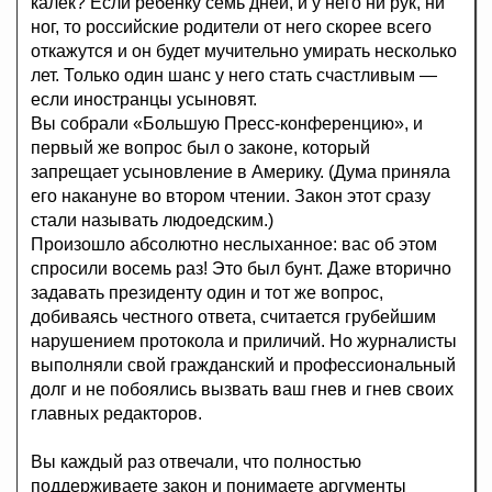
калек? Если ребёнку семь дней, и у него ни рук, ни
ног, то российские родители от него скорее всего
откажутся и он будет мучительно умирать несколько
лет. Только один шанс у него стать счастливым —
если иностранцы усыновят.
Вы собрали «Большую Пресс-конференцию», и
первый же вопрос был о законе, который
запрещает усыновление в Америку. (Дума приняла
его накануне во втором чтении. Закон этот сразу
стали называть людоедским.)
Произошло абсолютно неслыханное: вас об этом
спросили восемь раз! Это был бунт. Даже вторично
задавать президенту один и тот же вопрос,
добиваясь честного ответа, считается грубейшим
нарушением протокола и приличий. Но журналисты
выполняли свой гражданский и профессиональный
долг и не побоялись вызвать ваш гнев и гнев своих
главных редакторов.
Вы каждый раз отвечали, что полностью
поддерживаете закон и понимаете аргументы