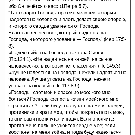
ибо Он печётся о вас» (1Петра 5:7).
"Так говорит Господь: проклят человек, который
надеется на человека и плоть делает своею опорою,
и которого сердце удаляется от Господа.
Благословен человек, который надеется на
Господа, и которого упование — Господь" (Иер.17:5-
8).
«Надеющийся на Господа, как гора Сион»
(Пс.124:1). «Не надейтесь на князей, на сынов
человеческих, в которых нет спасения» (Пс.145:3).
«Лучше надеяться на Господа, нежели надеяться на
человека. Лучше уповать на Господа, нежели
уповать на князей» (Пс.117:8-9).
«Господь - свет мой и спасение мое: кого мне
бояться? Господь крепость жизни моей: кого мне
страшиться? Если будут наступать на меня злодеи,
противники и враги мои, чтобы пожрать плоть мою,
то они сами преткнутся и падут. Если ополчится
против меня полк, не убоится сердце мое; если
восстанет на меня война, и тогда буду надеяться»