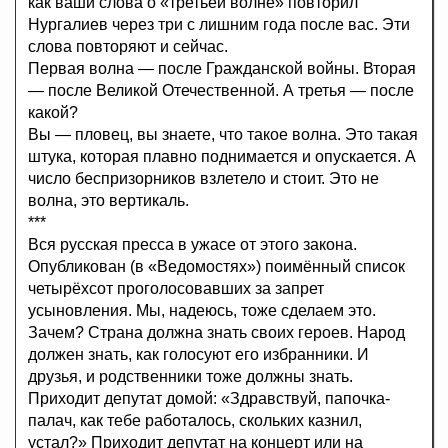
как ваши слова о «третьей волне» повторил
Нургалиев через три с лишним года после вас. Эти
слова повторяют и сейчас.
Первая волна — после Гражданской войны. Вторая
— после Великой Отечественной. А третья — после
какой?
Вы — пловец, вы знаете, что такое волна. Это такая
штука, которая плавно поднимается и опускается. А
число беспризорников взлетело и стоит. Это не
волна, это вертикаль.
***
Вся русская пресса в ужасе от этого закона.
Опубликован (в «Ведомостях») поимённый список
четырёхсот проголосовавших за запрет
усыновления. Мы, надеюсь, тоже сделаем это.
Зачем? Страна должна знать своих героев. Народ
должен знать, как голосуют его избранники. И
друзья, и родственники тоже должны знать.
Приходит депутат домой: «Здравствуй, папочка-
палач, как тебе работалось, скольких казнил,
устал?» Приходит депутат на концерт или на