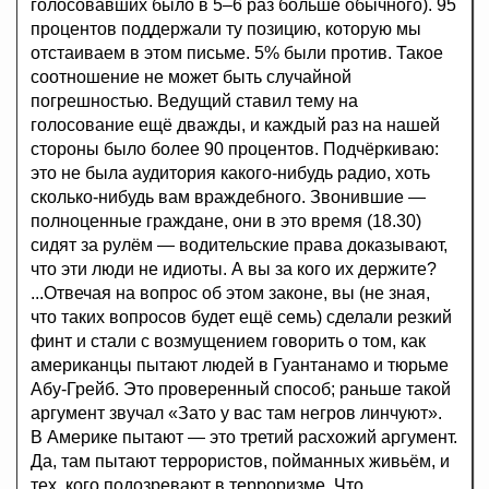
голосовавших было в 5–6 раз больше обычного). 95
процентов поддержали ту позицию, которую мы
отстаиваем в этом письме. 5% были против. Такое
соотношение не может быть случайной
погрешностью. Ведущий ставил тему на
голосование ещё дважды, и каждый раз на нашей
стороны было более 90 процентов. Подчёркиваю:
это не была аудитория какого-нибудь радио, хоть
сколько-нибудь вам враждебного. Звонившие —
полноценные граждане, они в это время (18.30)
сидят за рулём — водительские права доказывают,
что эти люди не идиоты. А вы за кого их держите?
...Отвечая на вопрос об этом законе, вы (не зная,
что таких вопросов будет ещё семь) сделали резкий
финт и стали с возмущением говорить о том, как
американцы пытают людей в Гуантанамо и тюрьме
Абу-Грейб. Это проверенный способ; раньше такой
аргумент звучал «Зато у вас там негров линчуют».
В Америке пытают — это третий расхожий аргумент.
Да, там пытают террористов, пойманных живьём, и
тех, кого подозревают в терроризме. Что