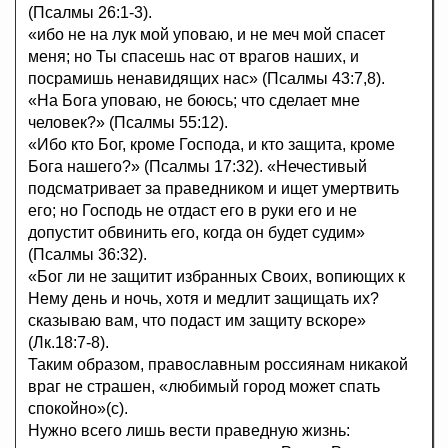
(Псалмы 26:1-3).
«ибо не на лук мой уповаю, и не меч мой спасет
меня; но Ты спасешь нас от врагов наших, и
посрамишь ненавидящих нас» (Псалмы 43:7,8).
«На Бога уповаю, не боюсь; что сделает мне
человек?» (Псалмы 55:12).
«Ибо кто Бог, кроме Господа, и кто защита, кроме
Бога нашего?» (Псалмы 17:32). «Нечестивый
подсматривает за праведником и ищет умертвить
его; но Господь не отдаст его в руки его и не
допустит обвинить его, когда он будет судим»
(Псалмы 36:32).
«Бог ли не защитит избранных Своих, вопиющих к
Нему день и ночь, хотя и медлит защищать их?
сказываю вам, что подаст им защиту вскоре»
(Лк.18:7-8).
Таким образом, православным россиянам никакой
враг не страшен, «любимый город может спать
спокойно»(с).
Нужно всего лишь вести праведную жизнь: