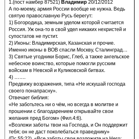
1.(пост намбер 87521)
Владимир
20/12/2012
А по-моему, армия России вообще не нужна. Ведь
святую православную Русь берегут:
1) Богородица, земным уделом которой считается
Россия. Уж она-то в свой удел никаких нехристей и
супостатов не пустит.
2) Иконы: Владимирская, Казанская и прочие.
Именно иконы в ВОВ спасли Москву, Сталинград…
3) Святые угодники Борис, Глеб, а также ангельское
небесное воинство, которые помогли русским
войскам в Невской и Куликовской битвах.
4) …….
Предвижу возражения, типа «Не искушай господа
своего понапрасну».
Отвечает библия:
«Не заботьтесь ни о чём, но всегда в молитве и
прошении с благодарением открывайте свои
желания пред Богом» (Фил.4:6).
«Возложи заботы твои на Господа, и Он поддержит
тебя; он не даст поколебаться праведнику»
(Пс.55:22). «Все заботы свои возложите на Него;