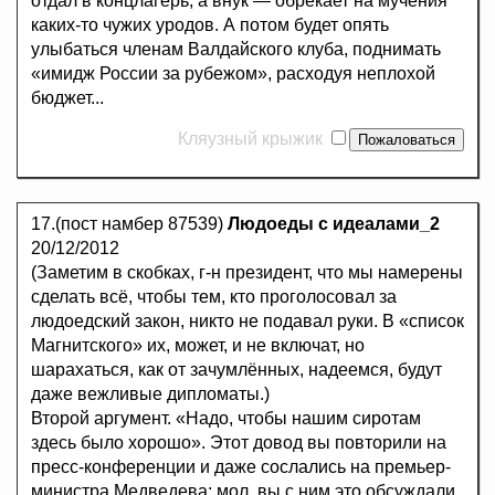
отдал в концлагерь; а внук — обрекает на мучения
каких-то чужих уродов. А потом будет опять
улыбаться членам Валдайского клуба, поднимать
«имидж России за рубежом», расходуя неплохой
бюджет...
Кляузный крыжик
17.(пост намбер 87539)
Людоеды с идеалами_2
20/12/2012
(Заметим в скобках, г-н президент, что мы намерены
сделать всё, чтобы тем, кто проголосовал за
людоедский закон, никто не подавал руки. В «список
Магнитского» их, может, и не включат, но
шарахаться, как от зачумлённых, надеемся, будут
даже вежливые дипломаты.)
Второй аргумент. «Надо, чтобы нашим сиротам
здесь было хорошо». Этот довод вы повторили на
пресс-конференции и даже сослались на премьер-
министра Медведева: мол, вы с ним это обсуждали.