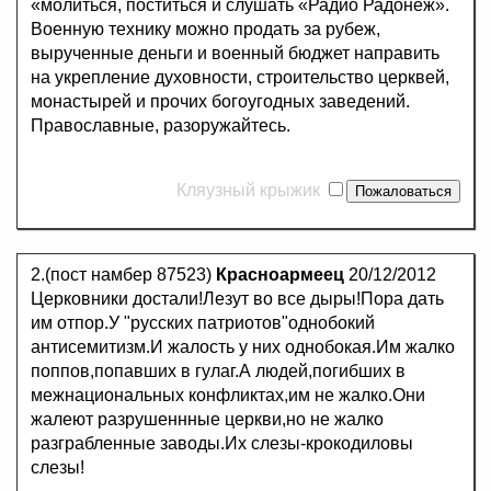
«молиться, поститься и слушать «Радио Радонеж».
Военную технику можно продать за рубеж,
вырученные деньги и военный бюджет направить
на укрепление духовности, строительство церквей,
монастырей и прочих богоугодных заведений.
Православные, разоружайтесь.
Кляузный крыжик
2.(пост намбер 87523)
Красноармеец
20/12/2012
Церковники достали!Лезут во все дыры!Пора дать
им отпор.У "русских патриотов"однобокий
антисемитизм.И жалость у них однобокая.Им жалко
поппов,попавших в гулаг.А людей,погибших в
межнациональных конфликтах,им не жалко.Они
жалеют разрушеннные церкви,но не жалко
разграбленные заводы.Их слезы-крокодиловы
слезы!