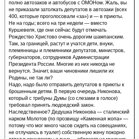
полно автозаков и автобусов с ОМОНом. Жаль, вы
не приказали затолкать депутатов в автозаки (всех
400, которые проголосовали «за») и — в приюты.
Не на годы; всего на три недели — вместо
Куршевеля, где они сейчас будут отмечать
Рождество Христово очень дорогим шампанским.
Там, за границей, растут и учатся дети, внуки,
племянницы и племянники депутатов, министров,
губернаторов, сотрудников Администрации
Президента России. Многие из них никогда не
вернутся. Значит, ваши чиновники лишили их
Родины, не так ли?
Надо, надо было отправить депутатов в приюты к
брошенным детям. В первую очередь Никонова,
который с трибуны Думы (со слезами в голосе)
требовал принять людоедский закон.
Наследственное? Дедушка Никонова — сталинский
нарком Молотов (по прозвищу «Каменная жопа» —
потому что мог много часов сидеть на совещаниях,
не отлучаясь в туалет) собственную жену покорно