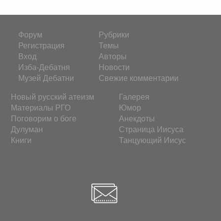
Форум
Рубрики
Регистрация
Темы
Вход
Авторы
Изба-Дебатня
Новости
Музей Дебатни
Свежие комментарии
Новый русский атеизм
Галерея
Материалы РГО
Юмор
Поговорим о боге
Анекдоты
Дулуман
Страница Иисуса
Книги
Танцующий Иисус