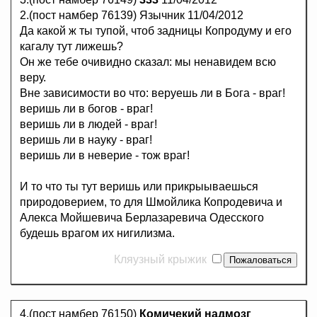
2.(пост намбер 76139) Язычник 11/04/2012
Да какой ж ты тупой, чтоб задницы Копродуму и его
кагалу тут лижешь?
Он же тебе очивидно сказал: мы ненавидем всю
веру.
Вне зависимости во что: веруешь ли в Бога - враг!
веришь ли в богов - враг!
веришь ли в людей - враг!
веришь ли в науку - враг!
веришь ли в неверие - тож враг!
И то что ты тут веришь или прикрыываешься
природоверием, то для Шмойлика Копродевича и
Алекса Мойшевича Берлазаревича Одесского
будешь врагом их нигилизма.
Кляузный крыжик
4.(пост намбер 76150)
Комичекий надмозг