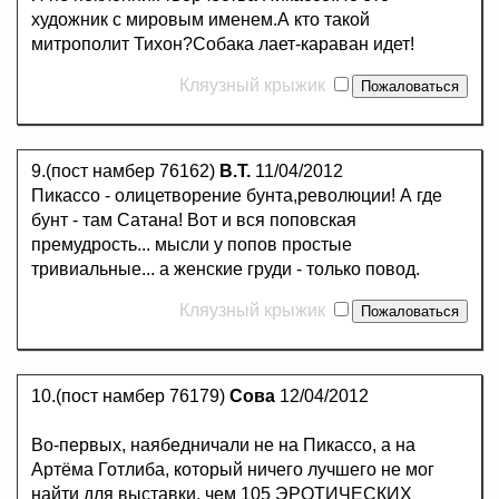
художник с мировым именем.А кто такой
митрополит Тихон?Собака лает-караван идет!
Кляузный крыжик
9.(пост намбер 76162)
В.Т.
11/04/2012
Пикассо - олицетворение бунта,революции! А где
бунт - там Сатана! Вот и вся поповская
премудрость... мысли у попов простые
тривиальные... а женские груди - только повод.
Кляузный крыжик
10.(пост намбер 76179)
Сова
12/04/2012
Во-первых, наябедничали не на Пикассо, а на
Артёма Готлиба, который ничего лучшего не мог
найти для выставки, чем 105 ЭРОТИЧЕСКИХ