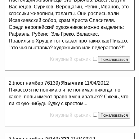
Васнецов, Суриков, Верещагин, Репин, Иванов, это
классики живописи, таланты. Они расписывали
Исаакиевский собор, храм Христа Спасителя.
Среди европейский художников можно выделить:
Рафаэль, Рубенс, Эль Греко, Веласкес.
Правильно Хрущ и тот сказал про таких как Пикасо:
"это чья выставка? художников или педерастов?!"
Кляузный крыжик
2.(пост намбер 76139)
Язычник
11/04/2012
Пикассо я не понимаю и не понимал никогда, но
какое, попы имеют право вмешиваться? Сжечь, что
ли какую-нибудь будку с крестом...
Кляузный крыжик
3.(пост намбер 76149)
333
11/04/2012