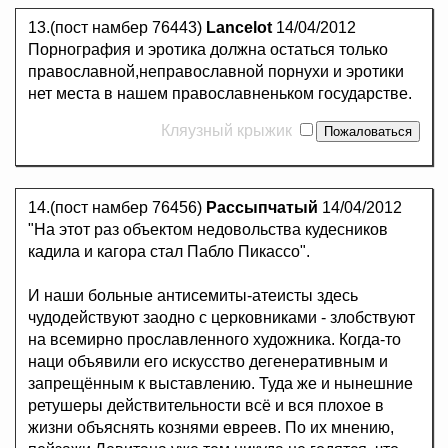
13.(пост намбер 76443)
Lancelot
14/04/2012
Порнография и эротика должна остаться только
православной,неправославной порнухи и эротики
нет места в нашем православненьком государстве.
Кляузный крыжик
14.(пост намбер 76456)
Рассыпчатый
14/04/2012
"На этот раз объектом недовольства кудесников
кадила и кагора стал Пабло Пикассо".
И наши больные антисемиты-атеисты здесь
чудодействуют заодно с церковниками - злобствуют
на всемирно прославленного художника. Когда-то
наци объявили его искусство дегенеративным и
запрещённым к выставлению. Туда же и нынешние
ретушеры действительности всё и вся плохое в
жизни объяснять кознями евреев. По их мнению,