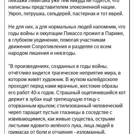
пейзажи Левитана уже тем никуда не годятся, что
написаны представителем злокозненной нации.
Укроп, петрушка, сельдерей, пастернак и тот еврей.
Не для них, а для нормальных людей напомним, что
годы войны и оккупации Пикассо прожил в Париже,
в глубоком уединении, помогая участникам
движения Сопротивления и разделяя со всем
народом лишения и невзгоды.
"В произведениях, созданных в годы войны,
отчётливо видится трагическое неприятие мира, в
котором живёт художник. В жутком калейдоскопе
проходят перед нами мрачные, жестокие образы
его работ 40-х годов. Страшный ощетинившийся кот
держит в зубах ещё трепещущую птицу с
оторванным крылом; стилизованный человеческий
череп таращит пустые глазницы в соседстве с
извивающимися, как живые существа, острыми
листьями ядовито-зелёного лука, лица людей в
гримасах от боли и отчаяния - изломанный,