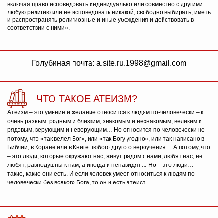
включая право исповедовать индивидуально или совместно с другими
любую религию или не исповедовать никакой, свободно выбирать, иметь
и распространять религиозные и иные убеждения и действовать в
соответствии с ними».
Голубиная почта: a.site.ru.1998@gmail.com
ЧТО ТАКОЕ АТЕИЗМ?
Атеизм – это умение и желание относится к людям по-человечески – к
очень разным: родным и близким, знакомым и незнакомым, великим и
рядовым, верующим и неверующим… Но относится по-человечески не
потому, что «так велел Бог», или «так Богу угодно», или так написано в
Библии, в Коране или в Книге любого другого вероучения… А потому, что
– это люди, которые окружают нас, живут рядом с нами, любят нас, не
любят, равнодушны к нам, а иногда и ненавидят… Но – это люди…
такие, какие они есть. И если человек умеет относиться к людям по-
человечески без всякого Бога, то он и есть атеист.