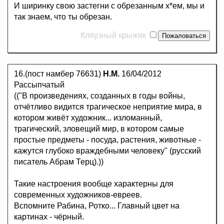
И ширинку свою застегни с обрезанным х*ем, мы и
так знаем, что ты обрезан.
Кляузный крыжик
16.(пост намбер 76631)
Н.М.
16/04/2012
Рассыпчатый
(("В произведениях, созданных в годы войны,
отчётливо видится трагическое неприятие мира, в
котором живёт художник... изломанный,
трагический, зловещий мир, в котором самые
простые предметы - посуда, растения, животные -
кажутся глубоко враждебными человеку" (русский
писатель Абрам Терц).))
Такие настроения вообще характерны для
современных художников-евреев.
Вспомните Рабина, Ротко... Главный цвет на
картинах - чёрный.