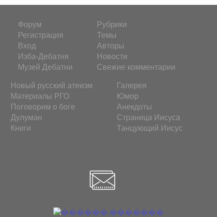
Форум
Рубрики
Регистрация
Темы
Вход
Авторы
Изба-Дебатня
Новости
Музей Дебатни
Свежие комментарии
Новый русский атеизм
Галерея
Материалы РГО
Юмор
Поговорим о боге
Анекдоты
Дулуман
Страница Иисуса
Книги
Танцующий Иисус