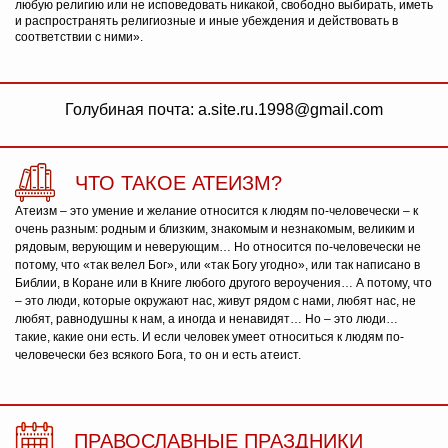
любую религию или не исповедовать никакой, свободно выбирать, иметь
и распространять религиозные и иные убеждения и действовать в
соответствии с ними».
Голубиная почта: a.site.ru.1998@gmail.com
ЧТО ТАКОЕ АТЕИЗМ?
Атеизм – это умение и желание относится к людям по-человечески – к
очень разным: родным и близким, знакомым и незнакомым, великим и
рядовым, верующим и неверующим… Но относится по-человечески не
потому, что «так велел Бог», или «так Богу угодно», или так написано в
Библии, в Коране или в Книге любого другого вероучения… А потому, что
– это люди, которые окружают нас, живут рядом с нами, любят нас, не
любят, равнодушны к нам, а иногда и ненавидят… Но – это люди…
такие, какие они есть. И если человек умеет относиться к людям по-
человечески без всякого Бога, то он и есть атеист.
ПРАВОСЛАВНЫЕ ПРАЗДНИКИ