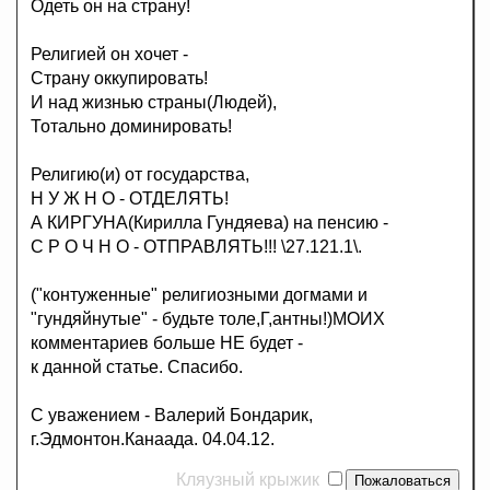
Одеть он на страну!
Религией он хочет -
Страну оккупировать!
И над жизнью страны(Людей),
Тотально доминировать!
Религию(и) от государства,
Н У Ж Н О - ОТДЕЛЯТЬ!
А КИРГУНА(Кирилла Гундяева) на пенсию -
С Р О Ч Н О - ОТПРАВЛЯТЬ!!! \27.121.1\.
("контуженные" религиозными догмами и
"гундяйнутые" - будьте толе,Г,антны!)МОИХ
комментариев больше НЕ будет -
к данной статье. Спасибо.
С уважением - Валерий Бондарик,
г.Эдмонтон.Канаада. 04.04.12.
Кляузный крыжик