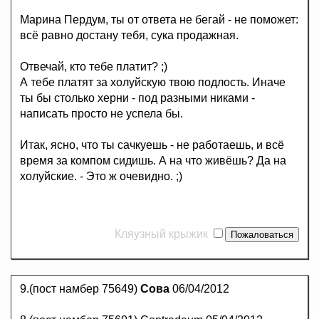
Марина Пердум, ты от ответа не бегай - не поможет:
всё равно достану тебя, сука продажная.
Отвечай, кто тебе платит? ;)
А тебе платят за холуйскую твою подлость. Иначе
ты бы столько херни - под разными никами -
написать просто не успела бы.
Итак, ясно, что ты сачкуешь - не работаешь, и всё
время за компом сидишь. А на что живёшь? Да на
холуйские. - Это ж очевидно. ;)
Кляузный крыжик
9.(пост намбер 75649)
Сова
06/04/2012