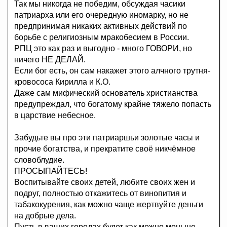
Так мы никогда не победим, обсуждая часики
патриарха или его очередную иномарку, но не
предпринимая никаких активных действий по
борьбе с религиозным мракобесием в России.
РПЦ это как раз и выгодно - много ГОВОРИ, но
ничего НЕ ДЕЛАЙ.
Если бог есть, он сам накажет этого алчного трутня-
кровососа Кирилла и К.О.
Даже сам мифический основатель христианства
предупреждал, что богатому крайне тяжело попасть
в царствие небесное.
Забудьте вы про эти патриаршьи золотые часы и
прочие богатства, и прекратите своё никчёмное
словоблудие.
ПРОСЫПАЙТЕСЬ!
Воспитывайте своих детей, любите своих жен и
подруг, полностью откажитесь от винопития и
табакокурения, как можно чаще жертвуйте деньги
на добрые дела.
Пусть в ваших городах будет как можно меньше