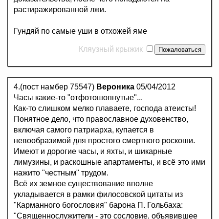
растиражированной лжи.
Гундяй по самые уши в отхожей яме
Кляузный крыжик
4.(пост намбер 75547)
Вероника
05/04/2012
Часы какие-то "отфотошопнутые"...
Как-то слишком мелко плаваете, господа атеисты!
Понятное дело, что православное духовенство,
включая самого патриарха, купается в
невообразимой для простого смертного роскоши.
Имеют и дорогие часы, и яхты, и шикарные
лимузины, и раскошные апартаменты, и всё это ими
нажито "честным" трудом.
Всё их земное существование вполне
укладывается в рамки филосовской цитаты из
"Карманного богословия" барона П. Гольбаха:
"Священнослужители - это сословие, объявившее