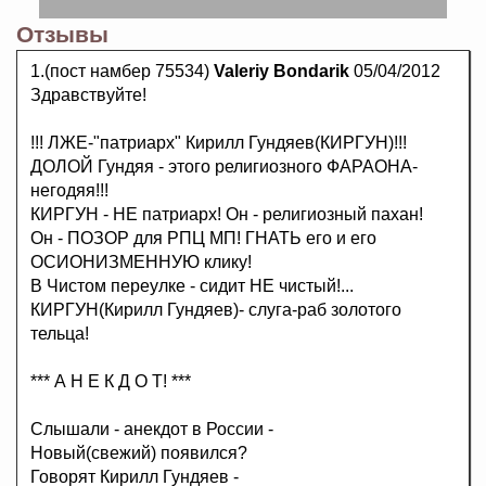
Отзывы
1.(пост намбер 75534)
Valeriy Bondarik
05/04/2012
Здравствуйте!
!!! ЛЖЕ-"патриарх" Кирилл Гундяев(КИРГУН)!!!
ДОЛОЙ Гундяя - этого религиозного ФАРАОНА-
негодяя!!!
КИРГУН - НЕ патриарх! Он - религиозный пахан!
Он - ПОЗОР для РПЦ МП! ГНАТЬ его и его
ОСИОНИЗМЕННУЮ клику!
В Чистом переулке - сидит НЕ чистый!...
КИРГУН(Кирилл Гундяев)- слуга-раб золотого
тельца!
*** А Н Е К Д О Т! ***
Слышали - анекдот в России -
Новый(свежий) появился?
Говорят Кирилл Гундяев -