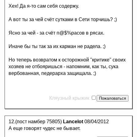
Хех! Да я-то сам себя содержу.
А вот ты за чей счёт сутками в Сети торчишь? ;)
Ясно за чей - за счёт п@$%расов в рясах.
Иначе бы ты так за их карман не радела. ;)
Но теперь возвратом к осторожной "критике" своих
хозяев не отбояришься - напомним, как ты, сука
вербованная, педерарха защищала. ;)
Кляузный крыжик
12.(пост намбер 75805)
Lancelot
08/04/2012
А еще говорят чудес не бывает.