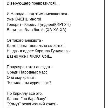
В верующего превратился!...
И Народа - над этим смеющегося -
Уже ОЧЕНЬ много!
Говорят - Кирилл Гундяев(КИРГУН),
Верит якобы в бога!...(ХА-ХА-ХА)
От такого анекдота -
Даже попы - повально смеются!
Н...да - в адрес Кирилла Гундяева -
Давно уже ПЛЮЮТСЯ!...
Популярен этот анекдот -
Среди Народных масс!
Они ему кричат:
"Кирилл - ты дуриш нас"!
Но Кириллу всё это,
Давно - "по барабану"!
"Хомут" религиозный хочет -