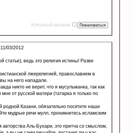
Кляузный крыжик
11/03/2012
й статье), ведь это религия истины! Разве
ристианской лжерелигией, православием в
 вы на него нападали.
да никто не верит, что я мусульманка, так как
мне от русской матери (татарка я только по
ей родной Казани, обязательно посетите наши
йте мудрые речи мулл, проникнитесь исламским
м авторства Аль-Бухари, это притча со смыслом,
я, а вы уж сами решайте, достанет ли у вас