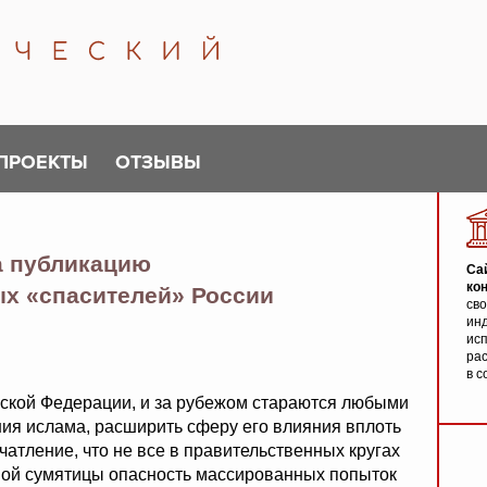
ПРОЕКТЫ
ОТЗЫВЫ
а публикацию
Са
ко
х «спасителей» России
св
инд
исп
ра
в с
йской Федерации, и за рубежом стараются любыми
ия ислама, расширить сферу его влияния вплоть
ечатление, что не все в правительственных кругах
ной сумятицы опасность массированных попыток