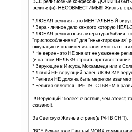
ВСЕ религиозные конфессии ДОЛЖНЫ быть 
религия(и)- НЕСОВМЕСТИМЫ!!! Жизнь в ст
* ЛЮБАЯ религия - это МЕНТАЛЬНЫЙ вирус(
* Вера - личное дело каждого,которую НЕЛЬ
* ЛЮБАЯ религиозная литература(библия, к
"приспособлениями" для "иньектирования" ре
оккупацию и полчинения-зависимость от этих
* Не верие - это НЕ значит не уважение рели
(и на этом НЕЛЬЗЯ строить противостояние 
* Верующие в Иисуса, Мохаммеда или в Со
* Любой НЕ верующий равен ЛЮБОМУ верующ
* Религия НЕ должна быть мерилом взаимео
* Религия является ПРЕПЯТСТВИЕМ в разви
!!! Верующий "более" счастлив, чем атеист, т
сказано!).
За Светскую Жизнь в стране(в РФ! В СНГ!).
(ВСЕ будьте толе,Г,антны!.МОИХ комментарие