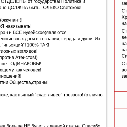
ОТДЕЛЕНЫ от государства! Политика и
за
ране ДОЛЖНА быть ТОЛЬКО Светскою!
Ст
Хр
оккупант)!
на
ЗЯ навязывать!
Ст
оран и ВСЁ иудейское)являются
ве
лигиозных догм в сознания, сердца и души! Их
на
 "иньекций"! 100% ТАК!
на
гиозных взглядов!
Си
против Атеистов!)
лнце - ОДИНАКОВЫ!
Ст
ему, как человек!
во
тношений!
за
тии Общества,страны!
акже, как пьяный "счастливее" трезвого! (отлично
в больше НЕ будет - к данной статье. Спасибо.