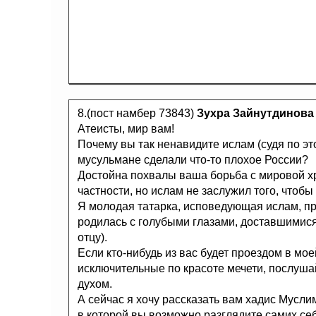
8.(пост намбер 73843)
Зухра Зайнутдинова
Атеисты, мир вам!
Почему вы так ненавидите ислам (судя по это
мусульмане сделали что-то плохое России?
Достойна похвалы ваша борьба с мировой х
частности, но ислам не заслужил того, чтобы
Я молодая татарка, исповедующая ислам, прав
родилась с голубыми глазами, доставшимися 
отцу).
Если кто-нибудь из вас будет проездом в мо
исключительные по красоте мечети, послуша
духом.
А сейчас я хочу рассказать вам хадис Мусли
в которой вы возможно разглядите самих себ