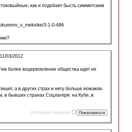
стоковыйные, как и подобает бысть симмитским
kokurerov_v_meksike/3-1-0-486
ыми?
11/03/2012
 Тем более воцерковление общества идет не
ишет, а в других страх и нету больше вожаков.
, в бывших странах Соцлагеря: на Кубе, в
Кляузный крыжик