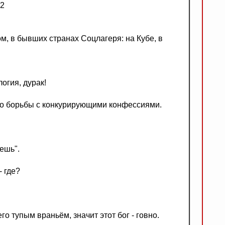
12
м, в бывших странах Соцлагеря: на Кубе, в
огия, дурак!
во борьбы с конкурирующими конфессиями.
ешь".
 где?
его тупым враньём, значит этот бог - говно.