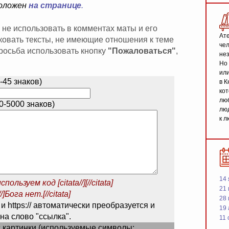
положен
на странице
.
 не использовать в комментах маты и его
Ате
иковать тексты, не имеющие отношения к теме
чел
 просьба использовать кнопку
"Пожаловаться"
,
не
Но 
или
-45 знаков)
в К
кот
люб
-5000 знаков)
люд
к л
14 
спользуем код
[citata//][//citata]
21 
/]Бога нет.[//citata]
28
 и https:// автоматически преобразуется и
19
на слово "ссылка".
11 
 картинки (используемые символы: