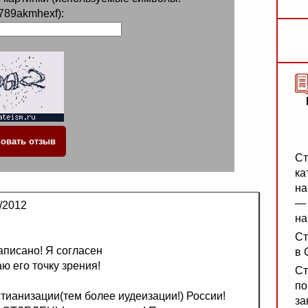
789akmhexf):
Ст
ка
на
— 
/2012
на
Ст
аписано! Я согласен
в 
ю его точку зрения!
Ст
по
тианизации(тем более иудеизации!) России!
за