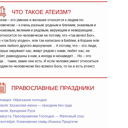
ЧТО ТАКОЕ АТЕИЗМ?
изм – это умение и желание относится к людям по-
овечески – к очень разным: родным и близким, знакомым и
знакомым, великим и рядовым, верующим и неверующим…
относится по-человечески не потому, что «так велел Бог»,
 «так Богу угодно», или так написано в Библии, в Коране или
ниге любого другого вероучения… А потому, что – это люди,
орые окружают нас, живут рядом с нами, любят нас, не
ят, равнодушны к нам, а иногда и ненавидят… Но – это
и… такие, какие они есть. И если человек умеет относиться
юдям по-человечески без всякого Бога, то он и есть атеист.
ПРАВОСЛАВНЫЕ ПРАЗДНИКИ
января: Обрезание господне
июля: Казанская икона — праздник без чуда
 июля: Крещение Руси
 августа: Преображение Господне — Яблочный спас
сентября: Усекновение главы Иоанна Предтечи