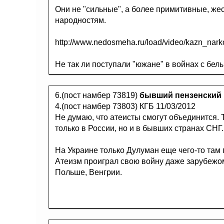
Они не "сильные", а более примитивные, же
народностям.
http://www.nedosmeha.ru/load/video/kazn_nar
Не так ли поступали "южане" в войнах с бел
6.(пост намбер 73819)
бывший пензенский
4.(пост намбер 73803) КГБ 11/03/2012
Не думаю, что атеисты смогут объединится.
только в России, но и в бывших странах СНГ.
На Украине только Дулуман еще чего-то там п
Атеизм проиграл свою войну даже зарубежом
Польше, Венгрии.