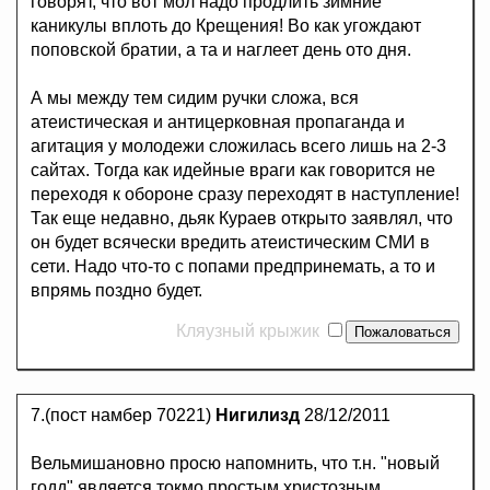
говорят, что вот мол надо продлить зимние
каникулы вплоть до Крещения! Во как угождают
поповской братии, а та и наглеет день ото дня.
А мы между тем сидим ручки сложа, вся
атеистическая и антицерковная пропаганда и
агитация у молодежи сложилась всего лишь на 2-3
сайтах. Тогда как идейные враги как говорится не
переходя к обороне сразу переходят в наступление!
Так еще недавно, дьяк Кураев открыто заявлял, что
он будет всячески вредить атеистическим СМИ в
сети. Надо что-то с попами предпринемать, а то и
впрямь поздно будет.
Кляузный крыжик
7.(пост намбер 70221)
Нигилизд
28/12/2011
Вельмишановно просю напомнить, что т.н. "новый
годд" является токмо простым христозным