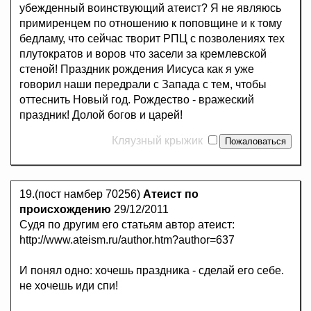
убежденный воинствующий атеист? Я не являюсь
примиренцем по отношению к поповщине и к тому
бедламу, что сейчас творит РПЦ с позволениях тех
плутократов и воров что засели за кремлевской
стеной! Праздник рождения Иисуса как я уже
говорил наши передрали с Запада с тем, чтобы
оттеснить Новый год. Рождество - вражеский
праздник! Долой богов и царей!
Кляузный крыжик
19.(пост намбер 70256)
Атеист по
происхождению
29/12/2011
Судя по другим его статьям автор атеист:
http://www.ateism.ru/author.htm?author=637
И понял одно: хочешь праздника - сделай его себе.
не хочешь иди спи!