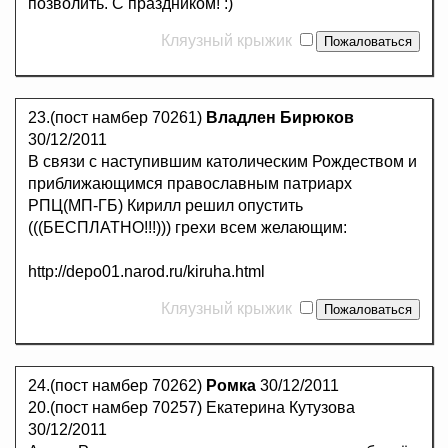
позволить. С праздником! :)
Кляузный крыжик
23.(пост намбер 70261)
Владлен Бирюков
30/12/2011
В связи с наступившим католическим Рождеством и
приближающимся православным патриарх
РПЦ(МП-ГБ) Кирилл решил опустить
(((БЕСПЛАТНО!!!))) грехи всем желающим:
http://depo01.narod.ru/kiruha.html
Кляузный крыжик
24.(пост намбер 70262)
Ромка
30/12/2011
20.(пост намбер 70257) Екатерина Кутузова
30/12/2011