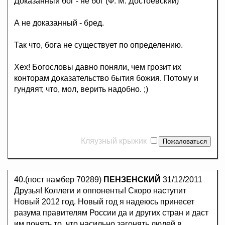
Доказанный бог - не бог (Ф. М. Достоевский)
А не доказанный - бред.
Так что, бога не существует по определению.
Хех! Богословы давно поняли, чем грозит их
конторам доказательство бытия божия. Потому и
гундяят, что, мол, верить надобно. ;)
Кляузный крыжик
40.(пост намбер 70289)
ПЕНЗЕНСКИЙ
31/12/2011
Друзья! Коллеги и оппоненты! Скоро наступит
Новый 2012 год. Новый год я надеюсь принесет
разума правителям России да и других стран и даст
им понять то, что насильно загонять людей в