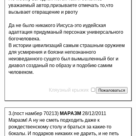
уважаемый автор,призываете отмечать то,что
вызывает отвращение и рвоту
Да не было никакого Иисуса-это иудейская
адаптация придуманый персонаж универсального
богочеловека.
В истории цивилизаций самым страшным оружием
для усмирения и боязни непознанного
неизведанного сущего был вымышленный бог и
диавол созданый по образу и подобию самим
человеком.
Кляузный крыжик
3.(пост намбер 70213)
МАРАЗМ
28/12/2011
Маразм! А ну не сметь подходить даже к
рождественскому столу и браться за какие-то
бокалы. И подарков никаких не дарить, и не петь