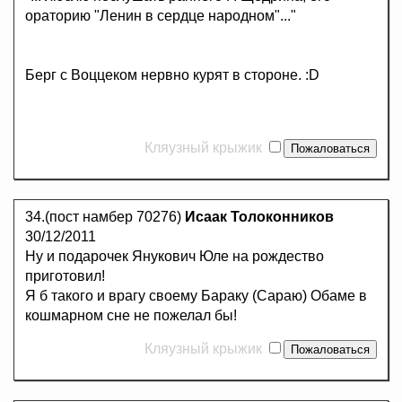
ораторию "Ленин в сердце народном"..."
Берг с Воццеком нервно курят в стороне. :D
Кляузный крыжик
34.(пост намбер 70276)
Исаак Толоконников
30/12/2011
Ну и подарочек Янукович Юле на рождество
приготовил!
Я б такого и врагу своему Бараку (Сараю) Обаме в
кошмарном сне не пожелал бы!
Кляузный крыжик