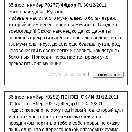
35.(пост намбер 70277)
Фёдор П.
30/12/2011
Боги праведные, Русские!
Избавьте нас от этого мучительного бога - еврея,
который всем велел терпеть и мучиться! Владыка
всемогущий! Скажи наконец когда, когда же ты
пошлешь прекратить несчастное сие наследство, а
ты, мучитель - исус, доколе еще будешь путать род
человеческий в своих сетях и слепить, как лягушек
болотных! Приходит пора, настает время уже
прекратить сие мучение!
Кляузный крыжик
36.(пост намбер 70282)
ПЕНЗЕНСКИЙ
31/12/2011
35.(пост намбер 70277) Фёдор П. 30/12/2011
Федя, я конечно не хочу под Новый год который для
меня как для светского человека является
праздником портить и тебе и себе нервы, но скажу
лишь одно: что с перестоновкой слогаемых сумма-