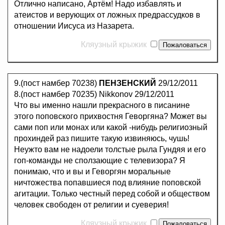
Отлично написано, Артём! Надо избавлять и
атеистов и верующих от ложных предрассудков в
отношении Иисуса из Назарета.
Кляузный крыжик
9.(пост намбер 70238)
ПЕНЗЕНСКИЙ
29/12/2011
8.(пост намбер 70235) Nikkonov 29/12/2011
Что вы именно нашли прекрасного в писанине
этого поповского прихвостня Геворгяна? Может вы
сами поп или монах или какой -нибудь религиозный
прохиндей раз пишите такую извиняюсь, чушь!
Неужто вам не надоели толстые рыла Гундяя и его
гоп-команды не сползающие с телевизора? Я
понимаю, что и вы и Геворгян моральные
ничтожества попавшиеся под влияние поповской
агитации. Только честный перед собой и обществом
человек свободен от религии и суеверия!
Кляузный крыжик