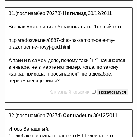
31.(пост намбер 70273)
Нигилизд
30/12/2011
Вот как можно и так обтрактовать т.н .1новый готт"
http://radosvet.net/8887-chto-na-samom-dele-my-
prazdnuem-v-novyj-god.html
А таки и в самом деле, почему таки "нг" начинается
в январе, не в марте например, когда, по закону
жанра, природа "просыпается", не в декабре,
первом месяце зимы?
Кляузный крыжик
32.(пост намбер 70274)
Contradeum
30/12/2011
Игорь Ванашный:
"... люблю послушать раннего Р. Щедрина, его