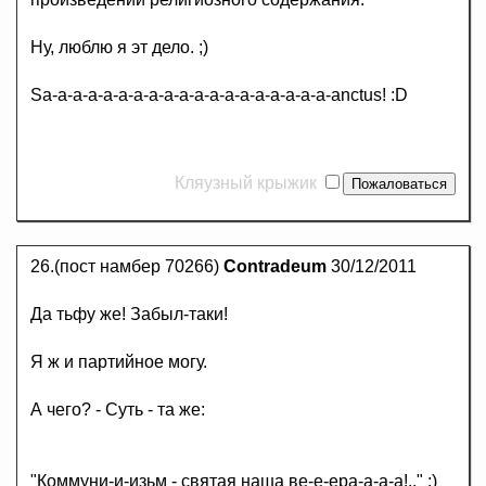
Ну, люблю я эт дело. ;)
Sa-a-a-a-a-a-a-a-a-a-a-a-a-a-a-a-a-a-a-anctus! :D
Кляузный крыжик
26.(пост намбер 70266)
Contradeum
30/12/2011
Да тьфу же! Забыл-таки!
Я ж и партийное могу.
А чего? - Суть - та же:
"Коммуни-и-изьм - святая наша ве-е-ера-а-а-а!.." ;)