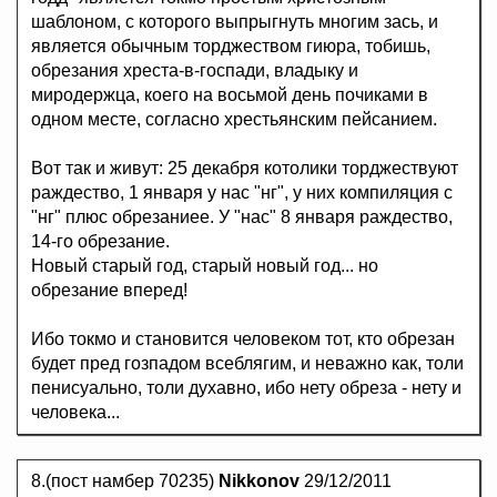
шаблоном, с которого выпрыгнуть многим зась, и
является обычным торджеством гиюра, тобишь,
обрезания хреста-в-госпади, владыку и
миродержца, коего на восьмой день почиками в
одном месте, согласно хрестьянским пейсанием.
Вот так и живут: 25 декабря котолики торджествуют
раждество, 1 января у нас "нг", у них компиляция с
"нг" плюс обрезаниее. У "нас" 8 января раждество,
14-го обрезание.
Новый старый год, старый новый год... но
обрезание вперед!
Ибо токмо и становится человеком тот, кто обрезан
будет пред гозпадом всеблягим, и неважно как, толи
пенисуально, толи духавно, ибо нету обреза - нету и
человека...
8.(пост намбер 70235)
Nikkonov
29/12/2011