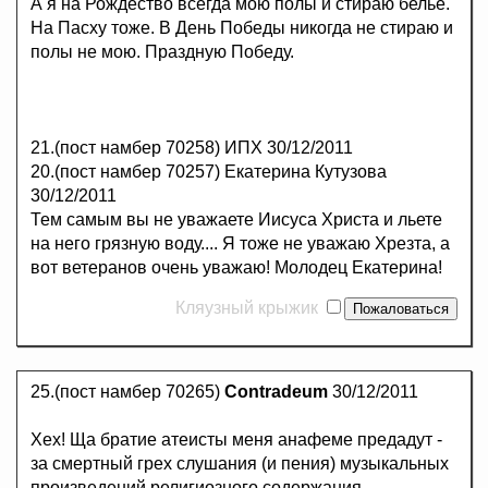
А я на Рождество всегда мою полы и стираю бельё.
На Пасху тоже. В День Победы никогда не стираю и
полы не мою. Праздную Победу.
21.(пост намбер 70258) ИПХ 30/12/2011
20.(пост намбер 70257) Екатерина Кутузова
30/12/2011
Тем самым вы не уважаете Иисуса Христа и льете
на него грязную воду.... Я тоже не уважаю Хрезта, а
вот ветеранов очень уважаю! Молодец Екатерина!
Кляузный крыжик
25.(пост намбер 70265)
Contradeum
30/12/2011
Хех! Ща братие атеисты меня анафеме предадут -
за смертный грех слушания (и пения) музыкальных
произведений религиозного содержания.