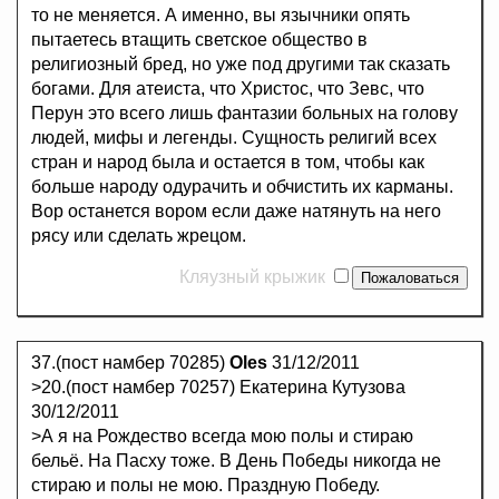
то не меняется. А именно, вы язычники опять
пытаетесь втащить светское общество в
религиозный бред, но уже под другими так сказать
богами. Для атеиста, что Христос, что Зевс, что
Перун это всего лишь фантазии больных на голову
людей, мифы и легенды. Сущность религий всех
стран и народ была и остается в том, чтобы как
больше народу одурачить и обчистить их карманы.
Вор останется вором если даже натянуть на него
рясу или сделать жрецом.
Кляузный крыжик
37.(пост намбер 70285)
Oles
31/12/2011
>20.(пост намбер 70257) Екатерина Кутузова
30/12/2011
>А я на Рождество всегда мою полы и стираю
бельё. На Пасху тоже. В День Победы никогда не
стираю и полы не мою. Праздную Победу.