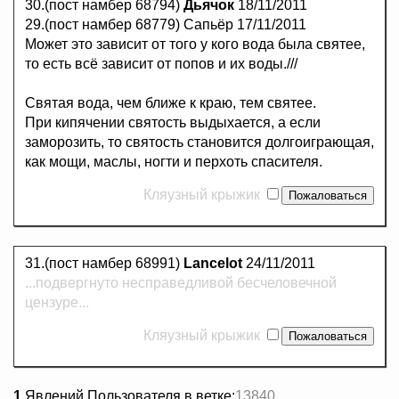
30.(пост намбер 68794)
Дьячок
18/11/2011
29.(пост намбер 68779) Сапьёр 17/11/2011
Может это зависит от того у кого вода была святее,
то есть всё зависит от попов и их воды.///
Святая вода, чем ближе к краю, тем святее.
При кипячении святость выдыхается, а если
заморозить, то святость становится долгоиграющая,
как мощи, маслы, ногти и перхоть спасителя.
Кляузный крыжик
31.(пост намбер 68991)
Lancelot
24/11/2011
...подвергнуто несправедливой бесчеловечной
цензуре...
Кляузный крыжик
1
Явлений Пользователя в ветке:
13840