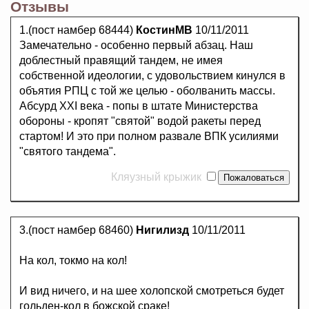
Отзывы
1.(пост намбер 68444)
КостинМВ
10/11/2011
Замечательно - особенно первый абзац. Наш
доблестный правящий тандем, не имея
собственной идеологии, с удовольствием кинулся в
объятия РПЦ с той же целью - оболванить массы.
Абсурд XXI века - попы в штате Министерства
обороны - кропят "святой" водой ракеты перед
стартом! И это при полном развале ВПК усилиями
"святого тандема".
Кляузный крыжик
3.(пост намбер 68460)
Нигилизд
10/11/2011
На кол, токмо на кол!
И вид ничего, и на шее холопской смотреться будет
гольден-кол в божской сраке!