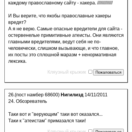
каждому православному сайту - хакера. /////////////
И Вы верите, что якобы православные хакеры
вредят?
А я не верю. Самые опасные вредители для сайта -
остервенелые примитивные атеисты. Они являются
главными вредителями, ведут себя не по-
человечески, слишком вызывающе, и что главное,
их посты это сплошной маразм + ненормативная
лексика.
Кляузный крыжик
26.(пост намбер 68600)
Нигилизд
14/11/2011
24. Обозреватель
Таки вот и "верующим" таки вот оказался...
Таки к "атеистам" примазался таки!
Кляузный крыжик