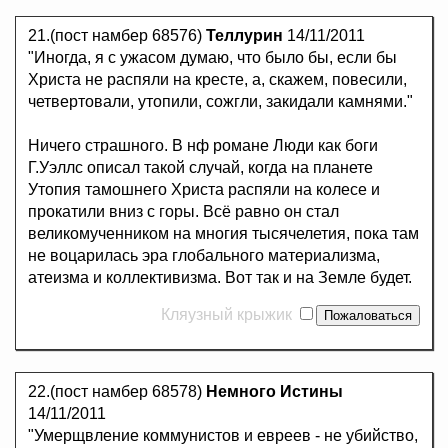
21.(пост намбер 68576)
Теллурин
14/11/2011
"Иногда, я с ужасом думаю, что было бы, если бы
Христа не распяли на кресте, а, скажем, повесили,
четвертовали, утопили, сожгли, закидали камнями."
Ничего страшного. В нф романе Люди как боги
Г.Уэллс описал такой случай, когда на планете
Утопия тамошнего Христа распяли на колесе и
прокатили вниз с горы. Всё равно он стал
великомученником на многия тысячелетия, пока там
не воцарилась эра глобального материализма,
атеизма и коллективизма. Вот так и на Земле будет.
Кляузный крыжик
22.(пост намбер 68578)
Немного Истины
14/11/2011
"Умерщвление коммунистов и евреев - не убийство,