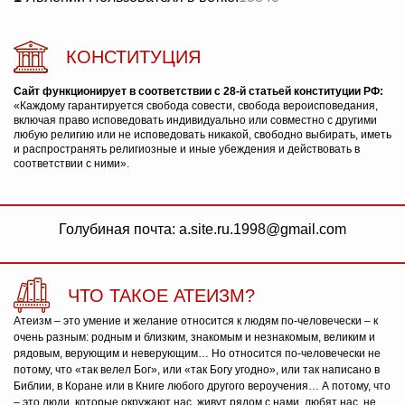
КОНСТИТУЦИЯ
Сайт функционирует в соответствии с 28-й статьей конституции РФ:
«Каждому гарантируется свобода совести, свобода вероисповедания,
включая право исповедовать индивидуально или совместно с другими
любую религию или не исповедовать никакой, свободно выбирать, иметь
и распространять религиозные и иные убеждения и действовать в
соответствии с ними».
Голубиная почта: a.site.ru.1998@gmail.com
ЧТО ТАКОЕ АТЕИЗМ?
Атеизм – это умение и желание относится к людям по-человечески – к
очень разным: родным и близким, знакомым и незнакомым, великим и
рядовым, верующим и неверующим… Но относится по-человечески не
потому, что «так велел Бог», или «так Богу угодно», или так написано в
Библии, в Коране или в Книге любого другого вероучения… А потому, что
– это люди, которые окружают нас, живут рядом с нами, любят нас, не