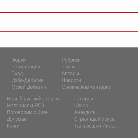
Форум
Рубрики
Регистрация
Темы
Вход
Авторы
Изба-Дебатня
Новости
Музей Дебатни
Свежие комментарии
Новый русский атеизм
Галерея
Материалы РГО
Юмор
Поговорим о боге
Анекдоты
Дулуман
Страница Иисуса
Книги
Танцующий Иисус