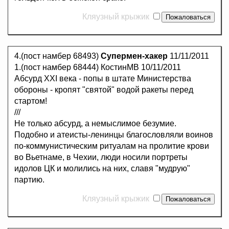
Кляузный крыжик
4.(пост намбер 68493)
Супермен-хакер
11/11/2011
1.(пост намбер 68444) КостинМВ 10/11/2011
Абсурд XXI века - попы в штате Министерства
обороны - кропят "святой" водой ракеты перед
стартом!
///
Не только абсурд, а немыслимое безумие.
Подобно и атеисты-ленинцы благословляли воинов
по-коммунистическим ритуалам на пролитие крови
во Вьетнаме, в Чехии, люди носили портреты
идолов ЦК и молились на них, славя "мудрую"
партию.
Кляузный крыжик