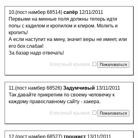
10.(пост намбер 68514)
сапёр
12/11/2011
Первыми на минные поля должны теперь идти
попы с кадилом и кропилом и клиром. Молить и
кропить!
А если наступит на мину, значит веры не имеет, или
его бох слабак!
За базар надо отвечать!
Кляузный крыжик
11.(пост намбер 68526)
Задумчивый
13/11/2011
Так давайте прикрепим по своему человечку к
каждому православному сайту - хакера.
Кляузный крыжик
12.(пост намбер 68527)
троцкист
13/11/2011