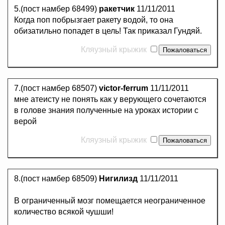
5.(пост намбер 68499)
ракетчик
11/11/2011
Когда поп побрызгает ракету водой, то она
обизатильно попадет в цель! Так приказал Гундяй.
Кляузный крыжик
7.(пост намбер 68507)
victor-ferrum
11/11/2011
мне атеисту не понять как у верующего сочетаются
в голове знания полученные на уроках истории с
верой
Кляузный крыжик
8.(пост намбер 68509)
Нигилизд
11/11/2011
В ограниченный мозг помещается неограниченное
количество всякой чушши!