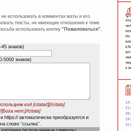
 не использовать в комментах маты и его
Ате
иковать тексты, не имеющие отношения к теме
чел
 просьба использовать кнопку
"Пожаловаться"
,
не
Но 
или
-45 знаков)
в К
кот
люб
-5000 знаков)
люд
к л
14 
спользуем код
[citata//][//citata]
21 
/]Бога нет.[//citata]
28
 и https:// автоматически преобразуется и
19
на слово "ссылка".
11 
 картинки (используемые символы: