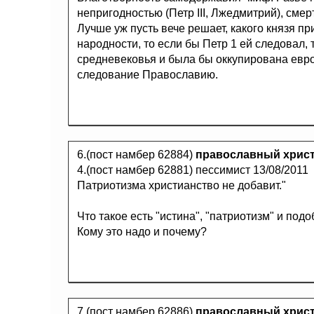
непригодностью (Петр III, Лжедмитрий), смер
Лучше уж пусть вече решает, какого князя при
народности, то если бы Петр 1 ей следовал, 
средневековья и была бы оккупирована евро
следование Православию.
6.(пост намбер 62884)
православный хрис
4.(пост намбер 62881) пессимист 13/08/2011
Патриотизма христианство не добавит."
Что такое есть "истина", "патриотизм" и под
Кому это надо и почему?
7.(пост намбер 62886)
православный хрис