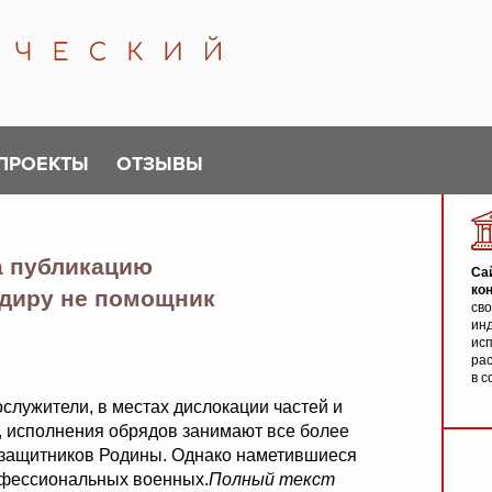
ПРОЕКТЫ
ОТЗЫВЫ
а публикацию
Са
ко
диру не помощник
св
инд
исп
ра
в с
служители, в местах дислокации частей и
, исполнения обрядов занимают все более
 защитников Родины. Однако наметившиеся
офессиональных военных.
Полный текст