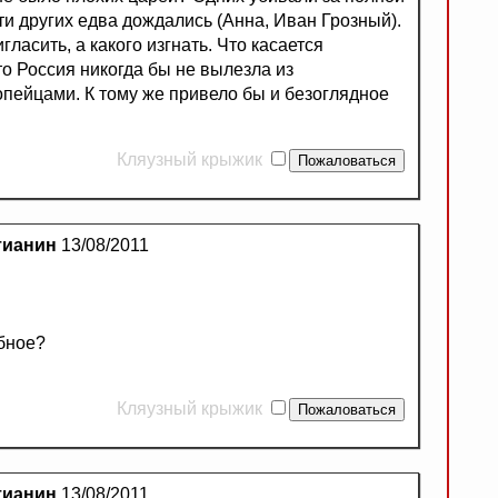
ти других едва дождались (Анна, Иван Грозный).
гласить, а какого изгнать. Что касается
то Россия никогда бы не вылезла из
пейцами. К тому же привело бы и безоглядное
Кляузный крыжик
тианин
13/08/2011
обное?
Кляузный крыжик
тианин
13/08/2011