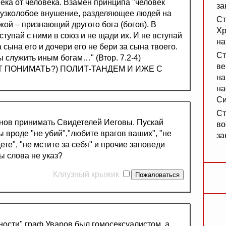
ека от человека. Взамен принципа "человек
за
ся узколобое внушение, разделяющее людей на
Ст
жой – признающий другого бога (богов). В
Хр
тупай с ними в союз и не щади их. И не вступай
на
 сына его и дочери его не бери за сына твоего.
Ст
ы служить иным богам…" (Втор. 7.2-4)
ве
Т ПОНИМАТЬ?) ПОЛИТ-ТАНДЕМ И ИЖЕ С
на
на
Си
Ст
нов принимать Свидетелей Иеговы. Пускай
во
вроде "не убий","любите врагов ваших", "не
за
те", "не мстите за себя" и прочие заповеди
ы слова не указ?
Кляузный крыжик
ости" граф Уваров был гомосексуалистом, а