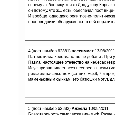
своему любовнику, князю Дондукову-Корсаков
он потому, что ж... есть, обеспечил пост ви
И вообще, одно дело религиозно-политические
проповедники обнаруживают в ней поразите
4.(пост намбер 62881)
пессимист
13/08/2011
Патриотизма христианство не добавит. При у
Павла, настоящее отечество на небесас (евр.1
Исус приравнивает всех неевреев к псам (мф
римским начальством (сотник- мф.8, 7 и прок
маменькиным сынкам, это батюшки могут, для
5.(пост намбер 62882)
Анжела
13/08/2011
Благотворность самодержавия- миф. Разве 