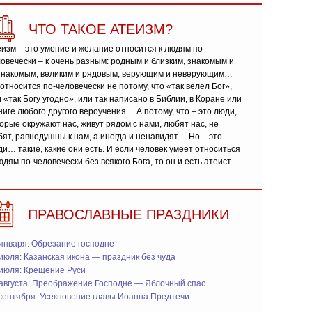
ЧТО ТАКОЕ АТЕИЗМ?
изм – это умение и желание относится к людям по-
овечески – к очень разным: родным и близким, знакомым и
знакомым, великим и рядовым, верующим и неверующим…
относится по-человечески не потому, что «так велел Бог»,
 «так Богу угодно», или так написано в Библии, в Коране или
ниге любого другого вероучения… А потому, что – это люди,
орые окружают нас, живут рядом с нами, любят нас, не
ят, равнодушны к нам, а иногда и ненавидят… Но – это
и… такие, какие они есть. И если человек умеет относиться
юдям по-человечески без всякого Бога, то он и есть атеист.
ПРАВОСЛАВНЫЕ ПРАЗДНИКИ
января: Обрезание господне
июля: Казанская икона — праздник без чуда
 июля: Крещение Руси
 августа: Преображение Господне — Яблочный спас
сентября: Усекновение главы Иоанна Предтечи