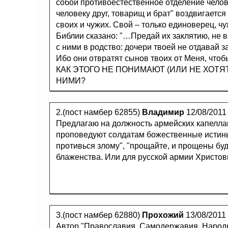
собой противоестественное отделение челов
человеку друг, товарищ и брат" воздвигает
своих и чужих. Свой – только единоверец, чу
Библии сказано: "…Предай их заклятию, не вс
с ними в родство: дочери твоей не отдавай за
Ибо они отвратят сынов твоих от Меня, чтоб
КАК ЭТОГО НЕ ПОНИМАЮТ (ИЛИ НЕ ХОТЯ
НИМИ?
2.(пост намбер 62855)
Владимир
12/08/2011
Предлагаю на должность армейских капелла
проповедуют солдатам божественные истины 
противься злому", "прощайте, и прощены буде
блаженства. Или для русской армии Христов
3.(пост намбер 62880)
Прохожий
13/08/2011
Автор "Православия. Самодержавия. Народн