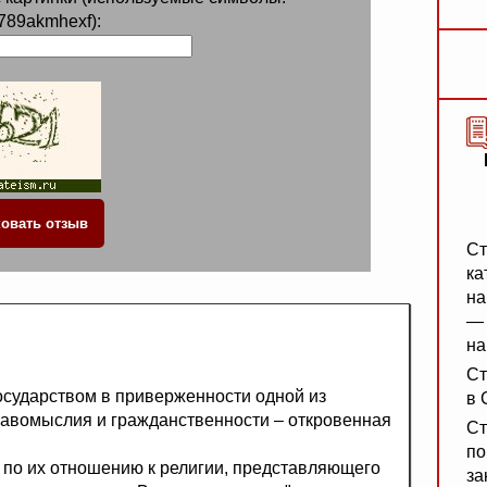
789akmhexf):
Ст
ка
на
— 
на
Ст
осударством в приверженности одной из
в 
равомыслия и гражданственности – откровенная
Ст
по
по их отношению к религии, представляющего
за