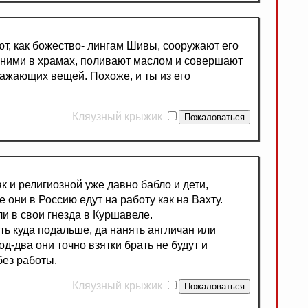
ют, как божество- лингам Шивы, сооружают его
д ними в храмах, поливают маслом и совершают
лажающих вещей. Похоже, и ты из его
Кляузный крыжик
ак и религиозной уже давно бабло и дети,
 они в Россию едут на работу как на Вахту.
и в свои гнезда в Куршавеле.
ть куда подальше, да нанять англичан или
д-два они точно взятки брать не будут и
без работы.
Кляузный крыжик