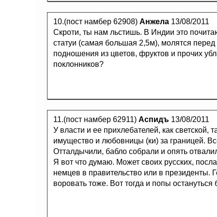
10.(пост намбер 62908)
Анжела
13/08/2011
Скроти, ты нам льстишь. В Индии это почита
статуи (самая большая 2,5м), молятся пере
подношения из цветов, фруктов и прочих уб
поклонников?
11.(пост намбер 62911)
Аспидъ
13/08/2011
У власти и ее прихлебателей, как светской, т
имущество и любовницы (ки) за границей. Все
Отталдычили, бабло собрали и опять отвалил
Я вот что думаю. Может своих русских, посла
немцев в правительство или в президенты. Го
воровать тоже. Вот тогда и попы остануться 