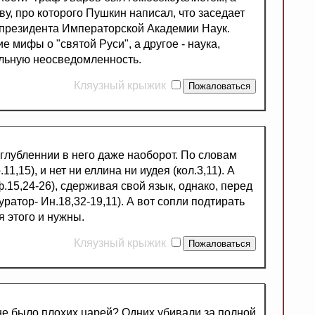
у, про которого Пушкин написал, что заседает
це-президента Императорской Академии Наук.
 мифы о "святой Руси", а другое - наука,
льную неосведомленность.
Кляузный крыжик
глубленнии в него даже наоборот. По словам
1,15), и нет ни еллина ни иудея (кол.3,11). А
.15,24-26), сдерживая свой язык, однако, перед
уратор- Ин.18,32-19,11). А вот сопли подтирать
 этого и нужны.
Кляузный крыжик
не было плохих царей? Одних убивали за полной