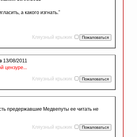
гласить, а какого изгнать."
Кляузный крыжик
з
13/08/2011
й цензуре...
Кляузный крыжик
асть предержавшие Медвепуты ее читать не
Кляузный крыжик