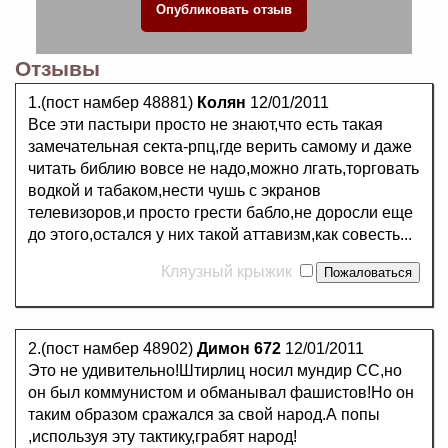
Отзывы
1.(пост намбер 48881)
Колян
12/01/2011
Все эти пастыри просто не знают,что есть такая
замечательная секта-рпц,где верить самому и даже
читать библию вовсе не надо,можно лгать,торговать
водкой и табаком,нести чушь с экранов
телевизоров,и просто грести бабло,не доросли еще
до этого,остался у них такой аттавизм,как совесть...
Кляузный крыжик
2.(пост намбер 48902)
Димон 672
12/01/2011
Это не удивительно!Штирлиц носил мундир СС,но
он был коммунистом и обманывал фашистов!Но он
таким образом сражался за свой народ.А попы
,используя эту тактику,грабят народ!