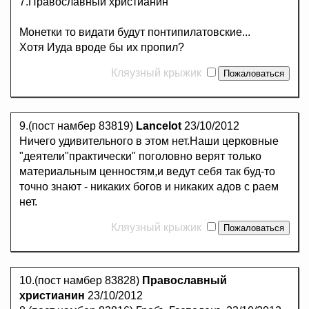
7.Православный христианин
Монетки то видати будут понтипилатовские...
Хотя Иуда вроде бы их пропил?
Кляузный крыжик
9.(пост намбер 83819)
Lancelot
23/10/2012
Ничего удивительного в этом нет.Наши церковные
"деятели"практически" поголовно верят только
материальным ценностям,и ведут себя так буд-то
точно знают - никаких богов и никаких адов с раем
нет.
Кляузный крыжик
10.(пост намбер 83828)
Православный
христианин
23/10/2012