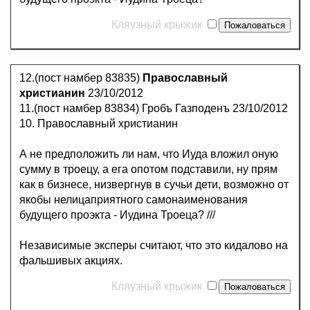
Кляузный крыжик
12.(пост намбер 83835)
Православный
христианин
23/10/2012
11.(пост намбер 83834) Гробъ Газподенъ 23/10/2012
10. Православный христианин
А не предположить ли нам, что Иуда вложил оную
сумму в троецу, а ега опотом подставили, ну прям
как в бизнесе, низвергнув в сучьи дети, возможно от
якобы нелицаприятного самонаименования
будущего проэкта - Иудина Троеца? ///
Независимые эксперы считают, что это кидалово на
фальшивых акциях.
Кляузный крыжик