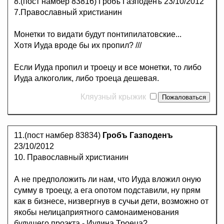
8.(пост намбер 83816) Гробъ Газподенъ 23/10/2012
7.Православный христианин
Монетки то видати будут понтипилатовские...
Хотя Иуда вроде бы их пропил? ///
Если Иуда пропил и троецу и все монетки, то либо
Иуда алкоголик, либо троеца дешевая.
Кляузный крыжик
11.(пост намбер 83834)
Гробъ Газподенъ
23/10/2012
10. Православный христианин
А не предположить ли нам, что Иуда вложил оную
сумму в троецу, а ега опотом подставили, ну прям
как в бизнесе, низвергнув в сучьи дети, возможно от
якобы нелицаприятного самонаименования
будущего проэкта - Иудина Троеца?