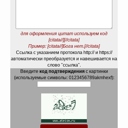
для оформления цитат используем код
[citata//][//citata]
Пример: [citata//]Бога нет.[//citata]
Ссылка с указанием протокола http:// и https://
автоматически преобразуется и навешивается на
слово "ссылка".
Введите
код подтверждения
с картинки
(используемые символы: 0123456789akmhexf):