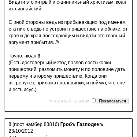
Видати это хитрый и с-цинничъный христизьм, коан
их синнайский!
С иной стороны ведь из прибывающих под именем
ега никто ведь не устроил пришествие на облаке, от
края и до края восседающим и видати это главный
аргумент прибытия. ///
Точно, -коан!!!
(Есть достоверный метод пазлов состыковки
пришествий: разломить монету и по половине дать
первому и второму пришествию. Когда они
встренутся, приложат половинки, и поймут, что оне
и есть исус.)
Кляузный крыжик
8.(пост намбер 83816)
Гробъ Газподенъ
23/10/2012