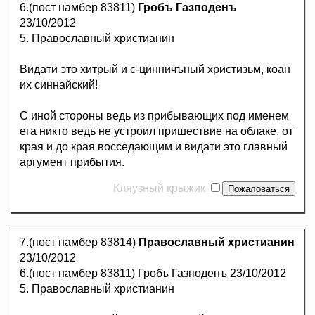
6.(пост намбер 83811)
Гробъ Газподенъ
23/10/2012
5. Православный христианин
Видати это хитрый и с-цинничъный христизьм, коан
их синнайский!
С иной стороны ведь из прибывающих под именем
ега никто ведь не устроил пришествие на облаке, от
края и до края восседающим и видати это главный
аргумент прибытия.
Кляузный крыжик
7.(пост намбер 83814)
Православный христианин
23/10/2012
6.(пост намбер 83811) Гробъ Газподенъ 23/10/2012
5. Православный христианин