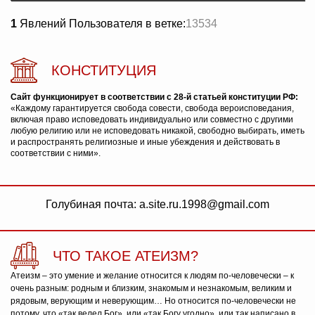
1
Явлений Пользователя в ветке:
13534
КОНСТИТУЦИЯ
Сайт функционирует в соответствии с 28-й статьей конституции РФ:
«Каждому гарантируется свобода совести, свобода вероисповедания,
включая право исповедовать индивидуально или совместно с другими
любую религию или не исповедовать никакой, свободно выбирать, иметь
и распространять религиозные и иные убеждения и действовать в
соответствии с ними».
Голубиная почта: a.site.ru.1998@gmail.com
ЧТО ТАКОЕ АТЕИЗМ?
Атеизм – это умение и желание относится к людям по-человечески – к
очень разным: родным и близким, знакомым и незнакомым, великим и
рядовым, верующим и неверующим… Но относится по-человечески не
потому, что «так велел Бог», или «так Богу угодно», или так написано в