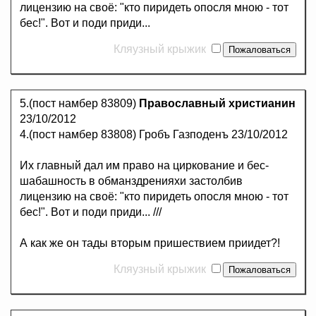
лицензию на своё: "кто пиридеть опосля мною - тот
бес!". Вот и поди приди...
Кляузный крыжик
5.(пост намбер 83809)
Православный христианин
23/10/2012
4.(пост намбер 83808) Гробъ Газподенъ 23/10/2012
Их главный дал им право на циркование и бес-
шабашность в обманздренияхи застолбив
лицензию на своё: "кто пиридеть опосля мною - тот
бес!". Вот и поди приди... ///
А как же он тады вторым пришествием приидет?!
Кляузный крыжик