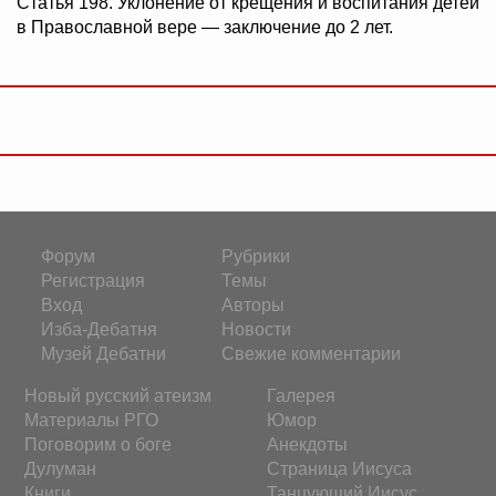
Статья 198. Уклонение от крещения и воспитания детей
в Православной вере — заключение до 2 лет.
Форум
Рубрики
Регистрация
Темы
Вход
Авторы
Изба-Дебатня
Новости
Музей Дебатни
Свежие комментарии
Новый русский атеизм
Галерея
Материалы РГО
Юмор
Поговорим о боге
Анекдоты
Дулуман
Страница Иисуса
Книги
Танцующий Иисус