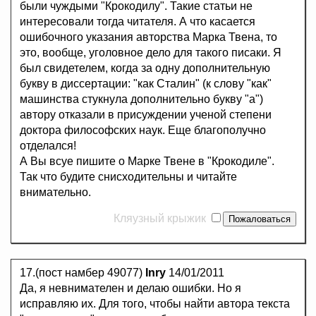
были чуждыми "Крокодилу". Такие статьи не
интересовали тогда читателя. А что касается
ошибочного указания авторства Марка Твена, то
это, вообще, уголовное дело для такого писаки. Я
был свидетелем, когда за одну дополнительную
букву в диссертации: "как Сталин" (к слову "как"
машинства стукнула дополнительно букву "а")
автору отказали в присуждении ученой степени
доктора философских наук. Еще благополучно
отделался!
А Вы всуе пишите о Марке Твене в "Крокодиле".
Так что будите снисходительны и читайте
внимательно.
Кляузный крыжик
17.(пост намбер 49077)
Inry
14/01/2011
Да, я невнимателен и делаю ошибки. Но я
исправляю их. Для того, чтобы найти автора текста