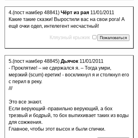
4.(пост намбер 48841)
Чёрт из рая
11/01/2011
Какие такие сказки! Выростили вас на свои рога! А
ещё очки одел, интелегент несчастный!
Кляузный крыжик
5.(пост намбер 48845)
Дьячок
11/01/2011
- Проклятие! – не сдержался я. – Тогда умри,
мерзкий (scum) еретик! - воскликнул я и столкнул его
с перил в реку.
///
Это все знают.
Если верующий -правильно верующий, а бох
трезвый и бодрый, то бох выпихивает таких из воды
для сожжения.
Главное, чтобы этот высох и были спички.