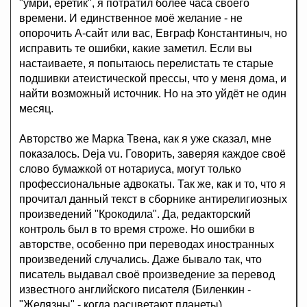
"умри, еретик", я потратил более часа своего
времени. И единственное моё желание - не
опорочить А-сайт или вас, Евграф Константиныч, но
исправить те ошибки, какие заметил. Если вы
настаиваете, я попытаюсь перелистать те старые
подшивки атеистической прессы, что у меня дома, и
найти возможный источник. Но на это уйдёт не один
месяц.
Авторство же Марка Твена, как я уже сказал, мне
показалось. Deja vu. Говорить, заверяя каждое своё
слово бумажкой от нотариуса, могут только
профессиональные адвокаты. Так же, как и то, что я
прочитал данный текст в сборнике антирелигиозных
произведений "Крокодила". Да, редакторский
контроль был в то время строже. Но ошибки в
авторстве, особенно при переводах иностранных
произведений случались. Даже бывало так, что
писатель выдавал своё произведение за перевод
известного английского писателя (Биленкин -
"Желязны" - когда расцветают планеты).