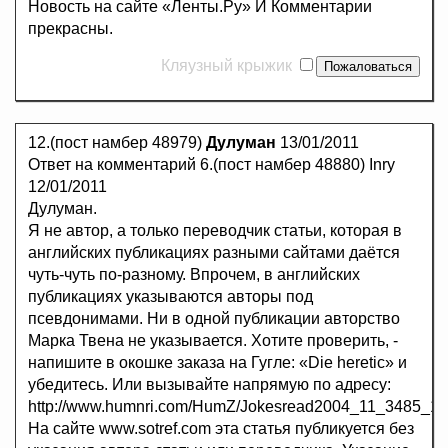
Новость на сайте «Ленты.Ру» И Комментарии
прекрасны.
Кляузный крыжик
12.(пост намбер 48979)
Дулуман
13/01/2011
Ответ на комментарий 6.(пост намбер 48880) Inry
12/01/2011
Дулуман.
Я не автор, а только переводчик статьи, которая в
английских публикациях разными сайтами даётся
чуть-чуть по-разному. Впрочем, в английских
публикациях указываются авторы под
псевдонимами. Ни в одной публикации авторство
Марка Твена не указывается. Хотите проверить, -
напишите в окошке заказа на Гугле: «Die heretic» и
убедитесь. Или вызывайте напрямую по адресу:
http://www.humnri.com/HumZ/Jokesread2004_11_3485_19
На сайте www.sotref.com эта статья публикуется без