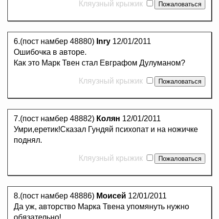
Кляузный крыжик
6.(пост намбер 48880)
Inry
12/01/2011
Ошибочка в авторе.
Как это Марк Твен стал Евграфом Дулуманом?
Кляузный крыжик
7.(пост намбер 48882)
Колян
12/01/2011
Умри,еретик!Сказал Гундяй психопат и на ножичке
поднял.
Кляузный крыжик
8.(пост намбер 48886)
Моисей
12/01/2011
Да уж, авторство Марка Твена упомянуть нужно
обязательно!