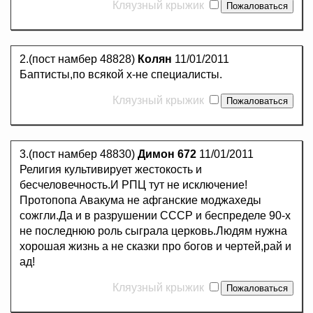
Кляузный крыжик
2.(пост намбер 48828)
Колян
11/01/2011
Баптисты,по всякой х-не специалисты.
Кляузный крыжик
3.(пост намбер 48830)
Димон 672
11/01/2011
Религия культивирует жестокость и
бесчеловечность.И РПЦ тут не исключение!
Протопопа Авакума не афганские моджахеды
сожгли.Да и в разрушении СССР и беспределе 90-х
не последнюю роль сыграла церковь.Людям нужна
хорошая жизнь а не сказки про богов и чертей,рай и
ад!
Кляузный крыжик