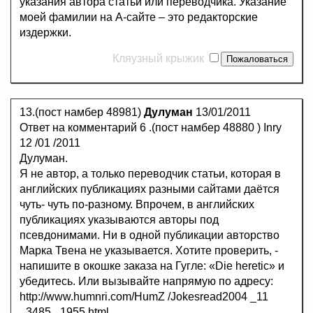
указания автора статьи или переводчика. Указание
моей фамилии на А-сайте – это редакторские
издержки.
Кляузный крыжик
13.(пост намбер 48981)
Дулуман
13/01/2011
Ответ на комментарий 6 .(пост намбер 48880 ) Inry
12 /01 /2011
Дулуман.
Я не автор, а только переводчик статьи, которая в
английских публикациях разными сайтами даётся
чуть- чуть по-разному. Впрочем, в английских
публикациях указываются авторы под
псевдонимами. Ни в одной публикации авторство
Марка Твена не указывается. Хотите проверить, -
напишите в окошке заказа на Гугле: «Die heretic» и
убедитесь. Или вызывайте напрямую по адресу:
http://www.humnri.com/HumZ /Jokesread2004 _11
_3485 _1955.html