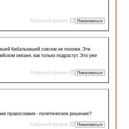
Кляузный крыжик
чишей Кибальчишей совсем не похожи. Эти
йском океане, как только подрастут. Это уже
Кляузный крыжик
ение православия - политическое решение?
Кляузный крыжик