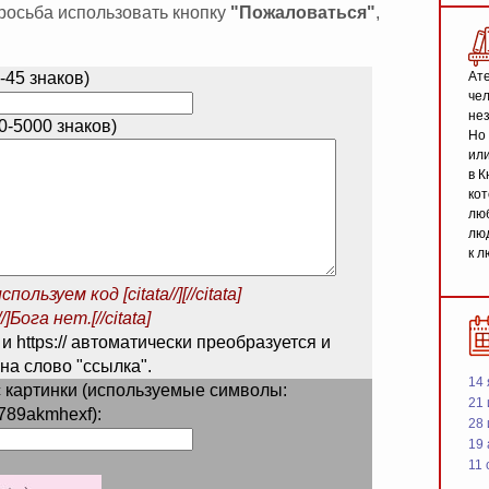
 просьба использовать кнопку
"Пожаловаться"
,
-45 знаков)
Ате
чел
не
-5000 знаков)
Но 
или
в К
кот
люб
люд
к л
спользуем код
[citata//][//citata]
/]Бога нет.[//citata]
 и https:// автоматически преобразуется и
на слово "ссылка".
14 
 картинки (используемые символы:
21 
789akmhexf):
28
19
11 