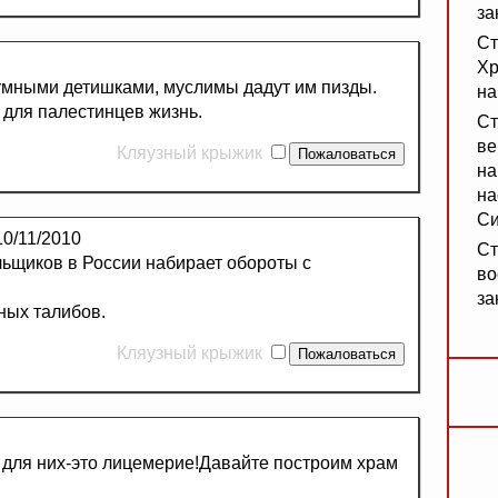
за
Ст
Хр
умными детишками, муслимы дадут им пизды.
на
а для палестинцев жизнь.
Ст
ве
Кляузный крыжик
на
на
Си
0/11/2010
Ст
ьщиков в России набирает обороты с
во
за
ных талибов.
Кляузный крыжик
и для них-это лицемерие!Давайте построим храм