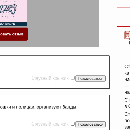
Ст
ка
Кляузный крыжик
на
— 
на
Ст
в 
юшки и полицаи, организуют банды.
.
Ст
по
Кляузный крыжик
за