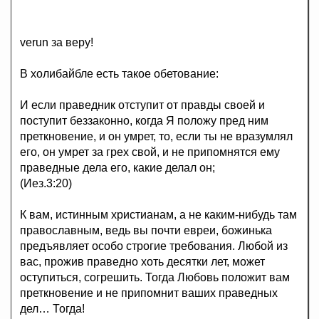
verun за веру!
В холибайбле есть такое обетование:
И если праведник отступит от правды своей и
поступит беззаконно, когда Я положу пред ним
преткновение, и он умрет, то, если ты не вразумлял
его, он умрет за грех свой, и не припомнятся ему
праведные дела его, какие делал он;
(Иез.3:20)
К вам, истинным христианам, а не каким-нибудь там
православным, ведь вы почти евреи, божинька
предъявляет особо строгие требования. Любой из
вас, прожив праведно хоть десятки лет, может
оступиться, согрешить. Тогда Любовь положит вам
преткновение и не припомнит ваших праведных
дел… Тогда!