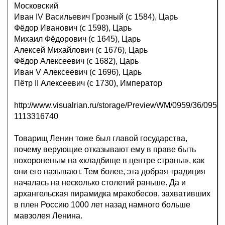
Московский
Иван IV Васильевич Грозный (с 1584), Царь
Фёдор Иванович (с 1598), Царь
Михаил Фёдорович (с 1645), Царь
Алексей Михайлович (с 1676), Царь
Фёдор Алексеевич (с 1682), Царь
Иван V Алексеевич (с 1696), Царь
Пётр II Алексеевич (с 1730), Император
http://www.visualrian.ru/storage/PreviewWM/0959/36/0959
1113316740
Товарищ Ленин тоже был главой государства,
почему верующие отказывают ему в праве быть
похороненым на «кладбище в центре страны», как
они его называют. Тем более, эта добрая традиция
началась на несколько столетий раньше. Да и
архангельская пирамидка мракобесов, захвативших
в плен Россию 1000 лет назад намного больше
мавзолея Ленина.