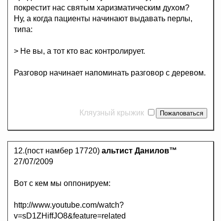
покрестит нас святым харизматическим духом?
Ну, а когда пациенты начинают выдавать перлы,
типа:
> Не вы, а тот кто вас контролирует.
Разговор начинает напоминать разговор с деревом.
Кляузный крыжик
12.(пост намбер 17720)
альтист Данилов™
27/07/2009
Вот с кем мы оппонируем:
http://www.youtube.com/watch?
v=sD1ZHiffJO8&feature=related