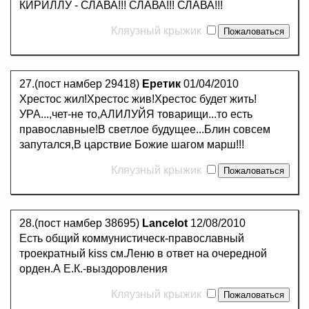
КИРИЛЛУ - СЛАВА!!! СЛАВА!!! СЛАВА!!!
Кляузный крыжик
27.(пост намбер 29418)
Еретик
01/04/2010
Хрестос жил!Хрестос жив!Хрестос будет жить!
УРА...,чет-не то,АЛИЛУЙЯ товарищи...то есть
православные!В светлое будущее...Блин совсем
запутался,В царствие Божие шагом марш!!!
Кляузный крыжик
28.(пост намбер 38695)
Lancelot
12/08/2010
Есть общий коммунистическ-православный
троекратный kiss см.Леню в ответ на очередной
орден.А Е.К.-выздоровления
Кляузный крыжик