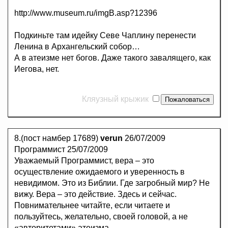
http://www.museum.ru/imgB.asp?12396
Подкиньте там идейку Севе Чаплину перенести
Ленина в Архангельский собор…
А в атеизме нет богов. Даже такого завалящего, как
Иегова, нет.
Кляузный крыжик
8.(пост намбер 17689)
verun
26/07/2009
Программист 25/07/2009
Уважаемый Программист, вера – это
осуществление ожидаемого и уверенность в
невидимом. Это из Библии. Где загробный мир? Не
вижу. Вера – это действие. Здесь и сейчас.
Повнимательнее читайте, если читаете и
пользуйтесь, желательно, своей головой, а не
«авторитетами» атеизма.