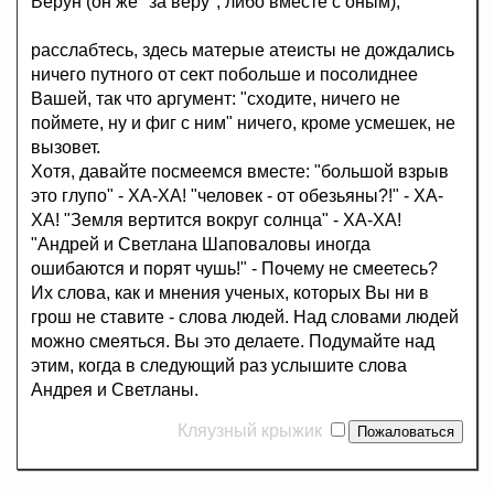
Верун (он же "за веру", либо вместе с оным),
расслабтесь, здесь матерые атеисты не дождались
ничего путного от сект побольше и посолиднее
Вашей, так что аргумент: "сходите, ничего не
поймете, ну и фиг с ним" ничего, кроме усмешек, не
вызовет.
Хотя, давайте посмеемся вместе: "большой взрыв
это глупо" - ХА-ХА! "человек - от обезьяны?!" - ХА-
ХА! "Земля вертится вокруг солнца" - ХА-ХА!
"Андрей и Светлана Шаповаловы иногда
ошибаются и порят чушь!" - Почему не смеетесь?
Их слова, как и мнения ученых, которых Вы ни в
грош не ставите - слова людей. Над словами людей
можно смеяться. Вы это делаете. Подумайте над
этим, когда в следующий раз услышите слова
Андрея и Светланы.
Кляузный крыжик