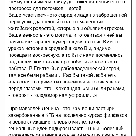
коммунисты имели ввиду достижения технического
прогресса для потомков – детей.
Ваше «светлое» - это смрад и ладан в заброшенной
церквушке, да полный отказ от маленьких
житейских радостей, которые вы объявили грехом.
Ваша вечность - это могила, и готовиться к ней вы
начинаете заранее «умертвщляя плоть». Вместо
уроков истории в средней школе Вы, видимо,
посещали воскресную, а то бы с нами посмеялись
над еврейской сказкой про побег из египетского
рабства. В Египте был рабовладельческий строй,
там все были рабами… Раз Вы такой любитель
аналогий, то пример из новейшей истории у всех
перед глазами, это - Хохляндия. «Мы были рабами,
- говорят, - голодомор нам устроили…»
Про мавзолей Ленина - это Вам ваши пастыри,
завербованные КГБ на последних курсах филфаков
и верно служащие теперь отчизне, такие
гениальные идеи подбрасывают. Вы бы, болезный,
оторвались от чтения евангелий и жития святых, да