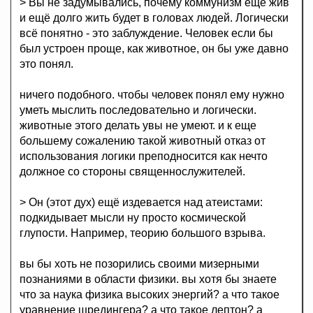
> Вы не задумывались, почему коммунизм ещё жив
и ещё долго жить будет в головах людей. Логически
всё понятно - это заблуждение. Человек если бы
был устроен проще, как животное, он бы уже давно
это понял.
ничего подобного. чтобы человек понял ему нужно
уметь мыслить последовательно и логически.
животные этого делать увы не умеют. и к еще
большему сожалению такой животный отказ от
использования логики преподносится как нечто
должное со стороны священнослужителей.
> Он (этот дух) ещё издевается над атеистами:
подкидывает мысли ну просто космической
глупости. Например, теорию большого взрыва.
вы бы хоть не позорились своими мизерными
познаниями в области физики. вы хотя бы знаете
что за наука физика высоких энергий? а что такое
уравнение шредингера? а что такое лептон? а