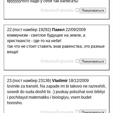
круууууто!!!! надо у себя так написать!
Кляузный крыжик
22.(пост намбер 19292)
Павел
22/09/2009
коммунизм - светлое будущее на земле, а
христиансто - где-то на небе!
так что не стоит ставить знак равенства, это разные
вещи!
Кляузный крыжик
23.(пост намбер 23136)
Vladimir
18/12/2009
Izvinite za translit. Na zapade im bi takovo ne razreshili,
sosedi do suda doshli bi. :) puskay polozhat svoi bibliyi
i pochitayut matematiku i biologiyu, vsem budet
horosho.
Кляузный крыжик