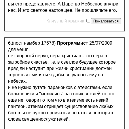
вы его представляете. А Царство Небесное внутри
нас. И это светлое настоящее. Не прошляпьте его.
Кляузный крыжик
6.(пост намбер 17678)
Программист
25/07/2009
для verun:
нет, дорогой верун, вера христиан - это вера в
загробное счастье, т.е. в светлое будущее которое
вряд ли наступит. при жизни христианин должен
терпеть и смиряться дабы воздалось ему на
небесах.
и не нужно путать параноиков с атеистами. если
большевики и "молились" на своих вождей то это
еще не говорит о том что в атеизме есть некий
пантеон. атеизм отрицает существование любых
богов, и не нужно ерничать и пытаться повторять
слова священнослужителей.