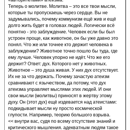
Теперь о молитве. Молитва – это все твои мысли,
которые ты пропускаешь через сердце. Вы не
задумывались, почему коммунизм ещё жив и ещё
долго жить будет в головах людей. Логически всё
понятно - это заблуждение. Человек если бы был
устроен проще, как животное, он бы уже давно это
понял. Что же или точнее кто держит человека в
заблуждении? Животное точно пошло бы туда, где
ему лучше. Человек упорно не идёт. Что же его
держит? Ответ: дух. Которого нет у животных.
Животное – это душа живая. У них дух отсутствует.
Их не за что держать. Почему зачастую атеизм
сравнивают с язычеством, да потому, что дух
атеизма управляет мыслями этих людей. И они
свои мысли (молитвы) приносят в жертву этому
духу. Он (этот дух) ещё издевается над атеистами:
подкидывает мысли ну просто космической
глупости. Например, теорию большого взрыва.
<< внутри вас, судя по всему отсутствие знаний и
критического мышления. адекватным людям такое