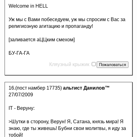
Welcome in HELL
Уж мы с Вами побеседуем, уж мы спросим с Вас за
религиозную агитацию и пропаганду!
[заливается аЦЦким смехом]
БУ-ГА-ГА
Кляузный крыжик
16.(пост намбер 17735)
альтист Данилов™
27/07/2009
IT - Веруну:
>Шутки в сторону, Верун! Я, Сатана, князь мира! Я
знаю, где ты живешь! Бубни свои молитвы, я иду за
тобой!