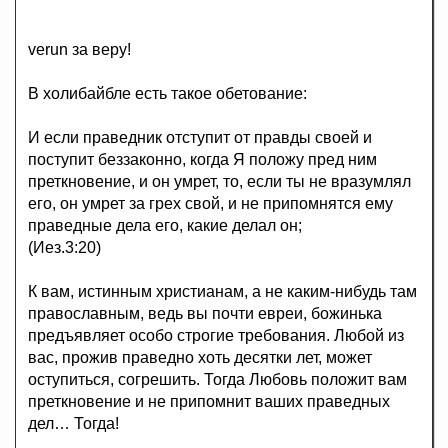
verun за веру!
В холибайбле есть такое обетование:
И если праведник отступит от правды своей и
поступит беззаконно, когда Я положу пред ним
преткновение, и он умрет, то, если ты не вразумлял
его, он умрет за грех свой, и не припомнятся ему
праведные дела его, какие делал он;
(Иез.3:20)
К вам, истинным христианам, а не каким-нибудь там
православным, ведь вы почти евреи, божинька
предъявляет особо строгие требования. Любой из
вас, прожив праведно хоть десятки лет, может
оступиться, согрешить. Тогда Любовь положит вам
преткновение и не припомнит ваших праведных
дел… Тогда!