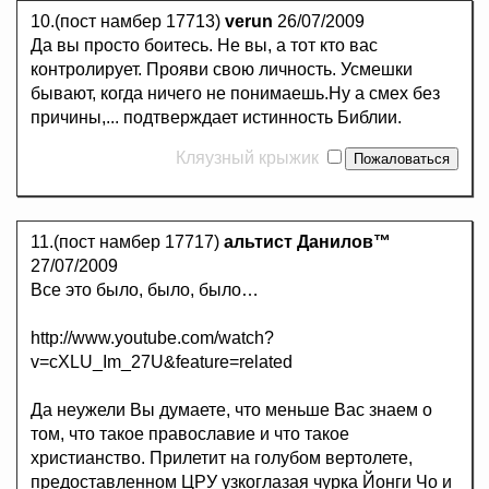
10.(пост намбер 17713)
verun
26/07/2009
Да вы просто боитесь. Не вы, а тот кто вас
контролирует. Прояви свою личность. Усмешки
бывают, когда ничего не понимаешь.Ну а смех без
причины,... подтверждает истинность Библии.
Кляузный крыжик
11.(пост намбер 17717)
альтист Данилов™
27/07/2009
Все это было, было, было…
http://www.youtube.com/watch?
v=cXLU_Im_27U&feature=related
Да неужели Вы думаете, что меньше Вас знаем о
том, что такое православие и что такое
христианство. Прилетит на голубом вертолете,
предоставленном ЦРУ узкоглазая чурка Йонги Чо и