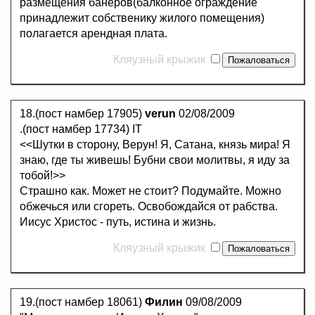
размещения банеров(балконное ограждение
принадлежит собственику жилого помещения)
полагается арендная плата.
Кляузный крыжик
18.(пост намбер 17905)
verun
02/08/2009
.(пост намбер 17734) IT
<<Шутки в сторону, Верун! Я, Сатана, князь мира! Я
знаю, где ты живешь! Бубни свои молитвы, я иду за
тобой!>>
Страшно как. Может не стоит? Подумайте. Можно
обжечься или сгореть. Освобождайся от рабства.
Иисус Христос - путь, истина и жизнь.
Кляузный крыжик
19.(пост намбер 18061)
Филин
09/08/2009