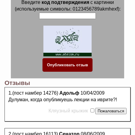
Введите
код подтверждения
с картинки
(используемые символы: 0123456789akmhexf):
Отзывы
1.(пост намбер 14276)
Адольф
10/04/2009
Дулуман, когда опубликуешь лекции на иврите?!
Кляузный крыжик
2.(пост намбер 16113)
Сенатор
08/06/2009