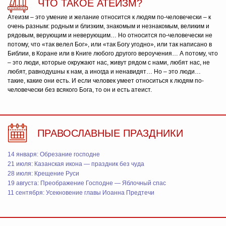
ЧТО ТАКОЕ АТЕИЗМ?
Атеизм – это умение и желание относится к людям по-человечески – к
очень разным: родным и близким, знакомым и незнакомым, великим и
рядовым, верующим и неверующим… Но относится по-человечески не
потому, что «так велел Бог», или «так Богу угодно», или так написано в
Библии, в Коране или в Книге любого другого вероучения… А потому, что
– это люди, которые окружают нас, живут рядом с нами, любят нас, не
любят, равнодушны к нам, а иногда и ненавидят… Но – это люди…
такие, какие они есть. И если человек умеет относиться к людям по-
человечески без всякого Бога, то он и есть атеист.
ПРАВОСЛАВНЫЕ ПРАЗДНИКИ
14 января: Обрезание господне
21 июля: Казанская икона — праздник без чуда
28 июля: Крещение Руси
19 августа: Преображение Господне — Яблочный спас
11 сентября: Усекновение главы Иоанна Предтечи