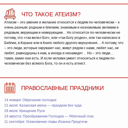
ЧТО ТАКОЕ АТЕИЗМ?
Атеизм – это умение и желание относится к людям по-человечески – к
очень разным: родным и близким, знакомым и незнакомым, великим и
рядовым, верующим и неверующим… Но относится по-человечески не
потому, что «так велел Бог», или «так Богу угодно», или так написано в
Библии, в Коране или в Книге любого другого вероучения… А потому, что
– это люди, которые окружают нас, живут рядом с нами, любят нас, не
любят, равнодушны к нам, а иногда и ненавидят… Но – это люди…
такие, какие они есть. И если человек умеет относиться к людям по-
человечески без всякого Бога, то он и есть атеист.
ПРАВОСЛАВНЫЕ ПРАЗДНИКИ
14 января: Обрезание господне
21 июля: Казанская икона — праздник без чуда
28 июля: Крещение Руси
19 августа: Преображение Господне — Яблочный спас
11 сентября: Усекновение главы Иоанна Предтечи