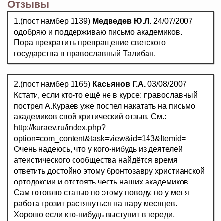
Отзывы
1.(пост намбер 1139)
Медведев Ю.Л.
24/07/2007
одобряю и поддерживаю письмо академиков.
Пора прекратить превращение светского
государства в православный Талибан.
2.(пост намбер 1165)
Касьянов Г.А.
03/08/2007
Кстати, если кто-то ещё не в курсе: православный
пострел А.Кураев уже поспел накатать на письмо
академиков свой критический отзыв. См.:
http://kuraev.ru/index.php?
option=com_content&task=view&id=143&Itemid=
Очень надеюсь, что у кого-нибудь из деятелей
атеистического сообщества найдётся время
ответить достойно этому бронтозавру христианской
ортодоксии и отстоять честь наших академиков.
Сам готовлю статью по этому поводу, но у меня
работа грозит растянуться на пару месяцев.
Хорошо если кто-нибудь выступит впереди,