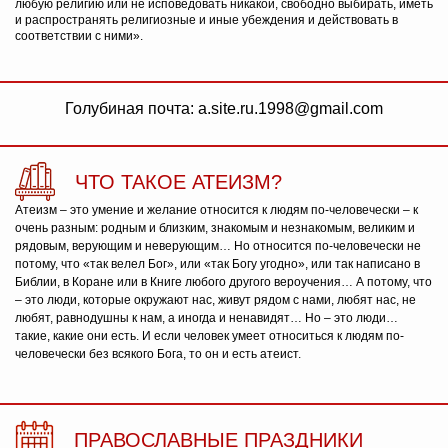
любую религию или не исповедовать никакой, свободно выбирать, иметь
и распространять религиозные и иные убеждения и действовать в
соответствии с ними».
Голубиная почта: a.site.ru.1998@gmail.com
ЧТО ТАКОЕ АТЕИЗМ?
Атеизм – это умение и желание относится к людям по-человечески – к
очень разным: родным и близким, знакомым и незнакомым, великим и
рядовым, верующим и неверующим… Но относится по-человечески не
потому, что «так велел Бог», или «так Богу угодно», или так написано в
Библии, в Коране или в Книге любого другого вероучения… А потому, что
– это люди, которые окружают нас, живут рядом с нами, любят нас, не
любят, равнодушны к нам, а иногда и ненавидят… Но – это люди…
такие, какие они есть. И если человек умеет относиться к людям по-
человечески без всякого Бога, то он и есть атеист.
ПРАВОСЛАВНЫЕ ПРАЗДНИКИ