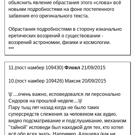
объяснить явление обрастания этого «слова» всё
новыми подробностями на фоне постепенного
забвения его оригинального текста.
Обрастания подробностями в сторону изначально
еретических воззрений о существовании -
воззрений астрономии, физики и космологии.
***
11.(пост намбер 109430)
Флокл
21/09/2015
10.(пост намбер 109426) Максик 20/09/2015
\|/ ....очень важно, исповедовался ли персонально
Сидоров на прошлой неделе....\|/
Пару тыщ лет назад когда не было таких
суперсредств слежения за человеком как аудио,
видео подсматривание и подслушивание, механизм
"тайной" исповеди был находкой для тех, кто хотел
всё обо всех знать. Например, Адашева (как ни