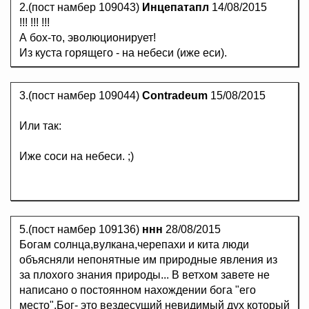
2.(пост намбер 109043)
Инцепатапл
14/08/2015
!!! !!! !!!
А бох-то, эволюционирует!
Из куста горящего - на небеси (иже еси).
3.(пост намбер 109044)
Contradeum
15/08/2015
Или так:
Иже соси на небеси. ;)
5.(пост намбер 109136)
ннн
28/08/2015
Богам солнца,вулкана,черепахи и кита люди
объясняли непонятные им природные явления из
за плохого знания природы... В ветхом завете не
написано о постоянном нахождении бога "его
место".Бог- это вездесущий невидимый дух который