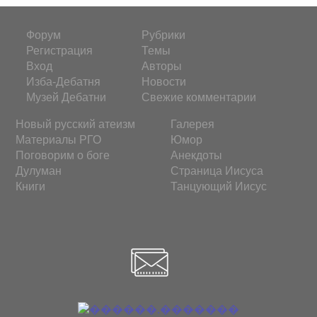
Форум
Рубрики
Регистрация
Темы
Вход
Авторы
Изба-Дебатня
Новости
Музей Дебатни
Свежие комментарии
Новый русский атеизм
Галерея
Материалы РГО
Юмор
Поговорим о боге
Анекдоты
Дулуман
Страница Иисуса
Книги
Танцующий Иисус