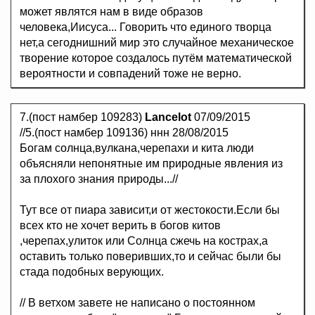
может являтся нам в виде образов
человека,Иисуса... Говорить что единого творца
нет,а сегоднишний мир это случайное механическое
творение которое создалось путём математической
вероятности и совпадений тоже не верно.
7.(пост намбер 109283)
Lancelot
07/09/2015
//5.(пост намбер 109136) ннн 28/08/2015
Богам солнца,вулкана,черепахи и кита люди
объясняли непонятные им природные явления из
за плохого знания природы...//
Тут все от пиара зависит,и от жестокости.Если бы
всех кто не хочет верить в богов китов
,черепах,улиток или Солнца сжечь на кострах,а
оставить только поверивших,то и сейчас были бы
стада подобных верующих.
// В ветхом завете не написано о постоянном