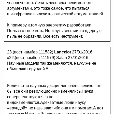
человечество. Лечить человека-религиозного
аргументами, это тоже самое, что пытаться
шизофрению вылечить логической аргументацией.
К примеру, атомную энергетику разработали.
Польза от нее есть. Но и чуть весь мир в ядерную
пыль не обратили. Все есть инструмент.
23.(пост намбер 111582)
Lancelot
27/01/2016
//22.(пост намбер 111579) Satan 27/01/2016
Научные модели так же меняются, науку же не
объявляют ерундой.//
Количество научных дисциплин очень велико, что
бы все они революционно изменялись.Науки
совершенствуются, а не
видоизменяются.Адекватные люди науку
«ерундой» не называют,ибо она им помогает.А вот
тем кому Наука и Знание сильно мешают и хотят