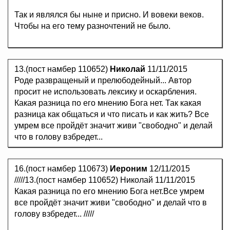
Так и являлся бы ныне и присно. И вовеки веков.
Чтобы на его тему разночтений не было.
13.(пост намбер 110652)
Николай
11/11/2015
Роде развращеный и прелюбодейный... Автор
просит не использовать лексику и оскарбления.
Какая разница по его мнению Бога нет. Так какая
разница как общаться и что писать и как жить? Все
умрем все пройдёт значит живи "свободно" и делай
что в голову взбредет...
16.(пост намбер 110673)
Иероним
12/11/2015
/////13.(пост намбер 110652) Николай 11/11/2015
Какая разница по его мнению Бога нет.Все умрем
все пройдёт значит живи "свободно" и делай что в
голову взбредет... /////