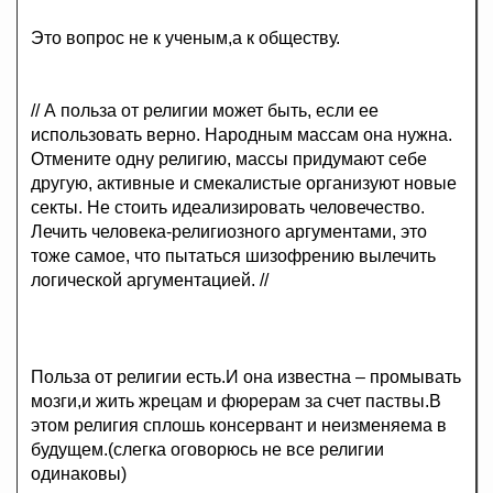
Это вопрос не к ученым,а к обществу.
// А польза от религии может быть, если ее
использовать верно. Народным массам она нужна.
Отмените одну религию, массы придумают себе
другую, активные и смекалистые организуют новые
секты. Не стоить идеализировать человечество.
Лечить человека-религиозного аргументами, это
тоже самое, что пытаться шизофрению вылечить
логической аргументацией. //
Польза от религии есть.И она известна – промывать
мозги,и жить жрецам и фюрерам за счет паствы.В
этом религия сплошь консервант и неизменяема в
будущем.(слегка оговорюсь не все религии
одинаковы)