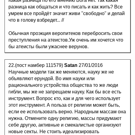
Какая разница по его мнению Бога нет. Так какая
разница как общаться и что писать и как жить? Все
умрем все пройдёт значит живи "свободно" и делай
что в голову взбредет... //
Обычная проэкция веропитеков перебросить свои
преступления на атеистов.Уж очень им хочется что
бы атеисты были ужаснее верунов.
22.(пост намбер 111579)
Satan
27/01/2016
Научные модели так же меняются, науку же не
объявляют ерундой. Во имя науки или
рационального устройства общества то же люди
гибли, мы же не запрещаем науку. Как бы все есть
инструмент. Вопрос кто, как и для чего использует
этот инструмент. А польза от религии может быть,
если ее использовать верно. Народным массам она
нужна. Отмените одну религию, массы придумают
себе другую, активные и смекалистые организуют
новые секты. Не стоить идеализировать