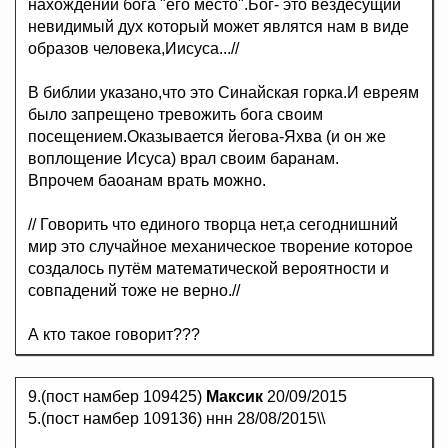
нахождении бога "его место".Бог- это вездесущий
невидимый дух который может являтся нам в виде
образов человека,Иисуса...//
В библии указано,что это Синайская горка.И евреям
было запрещено тревожить бога своим
посещением.Оказывается йегова-Яхва (и он же
воплощение Исуса) врал своим баранам.
Впрочем баоанам врать можно.
// Говорить что единого творца нет,а сегоднишний
мир это случайное механическое творение которое
создалось путём математической вероятности и
совпадений тоже не верно.//
А кто такое говорит???
9.(пост намбер 109425)
Максик
20/09/2015
5.(пост намбер 109136) ннн 28/08/2015\\