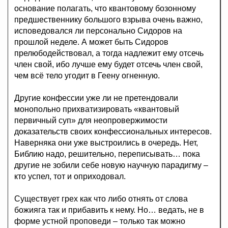
основание полагать, что квантовому бозонному
предшественнику большого взрыва очень важно,
исповедовался ли персонально Сидоров на
прошлой неделе. А может быть Сидоров
прелюбодействовал, а тогда надлежит ему отсечь
член свой, ибо лучше ему будет отсечь член свой,
чем всё тело угодит в Геену огненную.
Другие конфессии уже ли не претендовали
монопольно прихватизировать «квантовый
первичный суп» для неопровержимости
доказательств своих конфессиональных интересов.
Наверняка они уже выстроились в очередь. Нет,
Библию надо, решительно, переписывать… пока
другие не зобили себе новую научную парадигму –
кто успел, тот и оприходовал.
Существует грех как что либо отнять от слова
божияга так и прибавить к нему. Но… ведать, не в
форме устной проповеди – только так можно