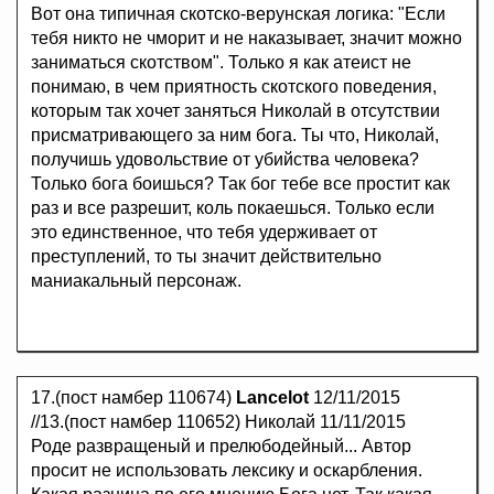
Вот она типичная скотско-верунская логика: "Если
тебя никто не чморит и не наказывает, значит можно
заниматься скотством". Только я как атеист не
понимаю, в чем приятность скотского поведения,
которым так хочет заняться Николай в отсутствии
присматривающего за ним бога. Ты что, Николай,
получишь удовольствие от убийства человека?
Только бога боишься? Так бог тебе все простит как
раз и все разрешит, коль покаешься. Только если
это единственное, что тебя удерживает от
преступлений, то ты значит действительно
маниакальный персонаж.
17.(пост намбер 110674)
Lancelot
12/11/2015
//13.(пост намбер 110652) Николай 11/11/2015
Роде развращеный и прелюбодейный... Автор
просит не использовать лексику и оскарбления.