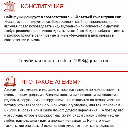
КОНСТИТУЦИЯ
Сайт функционирует в соответствии с 28-й статьей конституции РФ:
«Каждому гарантируется свобода совести, свобода вероисповедания,
включая право исповедовать индивидуально или совместно с другими
любую религию или не исповедовать никакой, свободно выбирать, иметь
и распространять религиозные и иные убеждения и действовать в
соответствии с ними».
Голубиная почта: a.site.ru.1998@gmail.com
ЧТО ТАКОЕ АТЕИЗМ?
Атеизм – это умение и желание относится к людям по-человечески – к
очень разным: родным и близким, знакомым и незнакомым, великим и
рядовым, верующим и неверующим… Но относится по-человечески не
потому, что «так велел Бог», или «так Богу угодно», или так написано в
Библии, в Коране или в Книге любого другого вероучения… А потому, что
– это люди, которые окружают нас, живут рядом с нами, любят нас, не
любят, равнодушны к нам, а иногда и ненавидят… Но – это люди…
такие, какие они есть. И если человек умеет относиться к людям по-