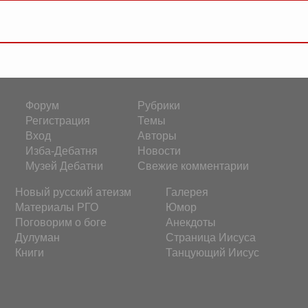
Форум
Рубрики
Регистрация
Темы
Вход
Авторы
Изба-Дебатня
Новости
Музей Дебатни
Свежие комментарии
Новый русский атеизм
Галерея
Материалы РГО
Юмор
Поговорим о боге
Анекдоты
Дулуман
Страница Иисуса
Книги
Танцующий Иисус