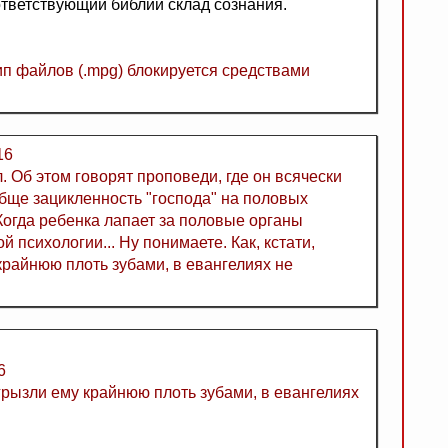
тветствующий библии склад сознания.
тип файлов (.mpg) блокируется средствами
16
. Об этом говорят проповеди, где он всячески
обще зацикленность "господа" на половых
 Когда ребенка лапает за половые органы
й психологии... Ну понимаете. Как, кстати,
крайнюю плоть зубами, в евангелиях не
6
тгрызли ему крайнюю плоть зубами, в евангелиях
.