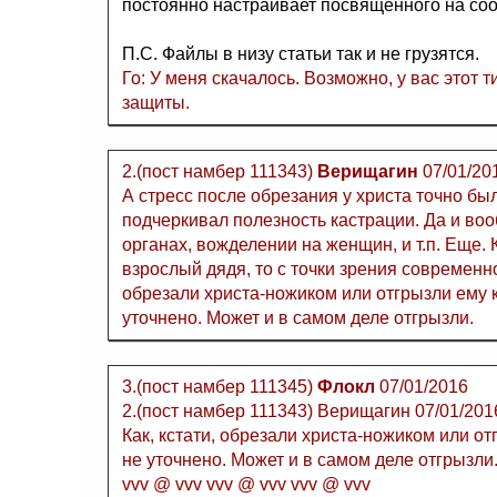
постоянно настраивает посвященного на соо
П.С. Файлы в низу статьи так и не грузятся.
Го: У меня скачалось. Возможно, у вас этот 
защиты.
2.(пост намбер 111343)
Верищагин
07/01/20
А стресс после обрезания у христа точно был
подчеркивал полезность кастрации. Да и во
органах, вожделении на женщин, и т.п. Еще.
взрослый дядя, то с точки зрения современно
обрезали христа-ножиком или отгрызли ему 
уточнено. Может и в самом деле отгрызли.
3.(пост намбер 111345)
Флокл
07/01/2016
2.(пост намбер 111343) Верищагин 07/01/201
Как, кстати, обрезали христа-ножиком или о
не уточнено. Может и в самом деле отгрызли
vvv @ vvv vvv @ vvv vvv @ vvv