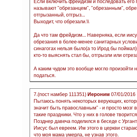
Если включить фрейдизм и последовать его п
называют "обрезанцем", "обрезанным", обрез
отгрызанный, отгрыз...
Выходит, что обрезали.\\
Да что там фрейдизм... Наверняка, если иису
обрезания в более-менее санитарных услови
синагогах нельзя было(а то Ирод бы поймал).
кто-то выяснять стал бы, отгрызли или отреза
А каким чудом это вообще могло произойти 
податься.
7.(пост намбер 111351)
Иероним
07/01/2016
Пытаюсь понять некоторых верующих, которы
значит быть православным" - и просто мозг в
такие праздники. Что у них в голове творитс
Позднер давеча поделился в беседе с Ургант
Иисус был евреем. Им этого в церкви стараю
что моя мама умерла, не узнав этого.