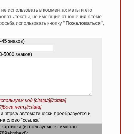
 не использовать в комментах маты и его
иковать тексты, не имеющие отношения к теме
 просьба использовать кнопку
"Пожаловаться"
,
-45 знаков)
-5000 знаков)
спользуем код
[citata//][//citata]
/]Бога нет.[//citata]
 и https:// автоматически преобразуется и
на слово "ссылка".
 картинки (используемые символы:
789akmhexf):