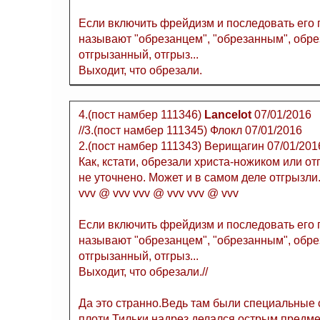
Если включить фрейдизм и последовать его п
называют "обрезанцем", "обрезанным", обрез
отгрызанный, отгрыз...
Выходит, что обрезали.
4.(пост намбер 111346)
Lancelot
07/01/2016
//3.(пост намбер 111345) Флокл 07/01/2016
2.(пост намбер 111343) Верищагин 07/01/201
Как, кстати, обрезали христа-ножиком или о
не уточнено. Может и в самом деле отгрызли
vvv @ vvv vvv @ vvv vvv @ vvv
Если включить фрейдизм и последовать его п
называют "обрезанцем", "обрезанным", обрез
отгрызанный, отгрыз...
Выходит, что обрезали.//
Да это странно.Ведь там были специальные
плоти.Тильки надрез делался острым предме