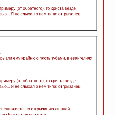
римеру (от обратного), то христа везде
ью... Я не слыхал о нем типа: отгрызанец,
6
тгрызли ему крайнюю плоть зубами, в евангелиях
.
римеру (от обратного), то христа везде
ью... Я не слыхал о нем типа: отгрызанец,
 специалисты по отгрызанию лишней
том.Все остальное ртом.