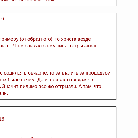
16
римеру (от обратного), то христа везде
ью... Я не слыхал о нем типа: отгрызанец,
с родился в овчарне, то заплатить за процедуру
ях было нечем. Да и, появляться даже в
 Значит, видимо все же отгрызли. А там, что,
али.
16