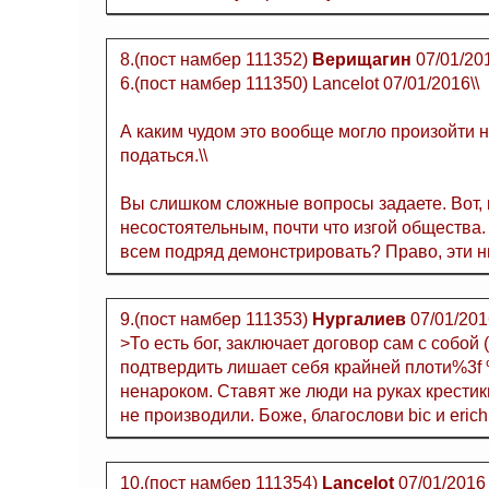
8.(пост намбер 111352)
Верищагин
07/01/20
6.(пост намбер 111350) Lancelot 07/01/2016\\
А каким чудом это вообще могло произойти 
податься.\\
Вы слишком сложные вопросы задаете. Вот, 
несостоятельным, почти что изгой общества
всем подряд демонстрировать? Право, эти н
9.(пост намбер 111353)
Нургалиев
07/01/201
>То есть бог, заключает договор сам с собой 
подтвердить лишает себя крайней плоти%3f
ненароком. Ставят же люди на руках крестик
не производили. Боже, благослови bic и erich
10.(пост намбер 111354)
Lancelot
07/01/2016