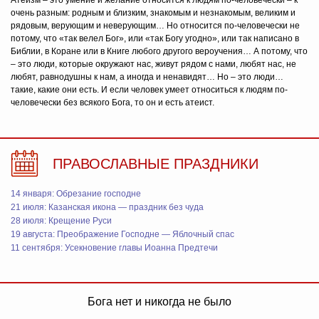
Атеизм – это умение и желание относится к людям по-человечески – к
очень разным: родным и близким, знакомым и незнакомым, великим и
рядовым, верующим и неверующим… Но относится по-человечески не
потому, что «так велел Бог», или «так Богу угодно», или так написано в
Библии, в Коране или в Книге любого другого вероучения… А потому, что
– это люди, которые окружают нас, живут рядом с нами, любят нас, не
любят, равнодушны к нам, а иногда и ненавидят… Но – это люди…
такие, какие они есть. И если человек умеет относиться к людям по-
человечески без всякого Бога, то он и есть атеист.
ПРАВОСЛАВНЫЕ ПРАЗДНИКИ
14 января: Обрезание господне
21 июля: Казанская икона — праздник без чуда
28 июля: Крещение Руси
19 августа: Преображение Господне — Яблочный спас
11 сентября: Усекновение главы Иоанна Предтечи
Бога нет и никогда не было