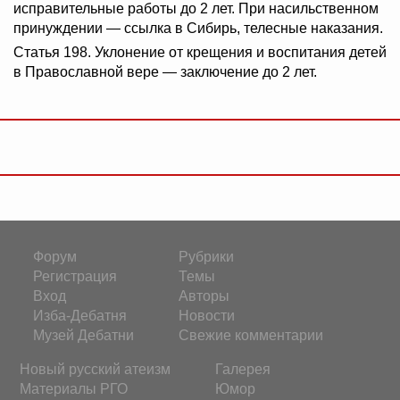
исправительные работы до 2 лет. При насильственном
принуждении — ссылка в Сибирь, телесные наказания.
Статья 198. Уклонение от крещения и воспитания детей
в Православной вере — заключение до 2 лет.
Форум
Рубрики
Регистрация
Темы
Вход
Авторы
Изба-Дебатня
Новости
Музей Дебатни
Свежие комментарии
Новый русский атеизм
Галерея
Материалы РГО
Юмор