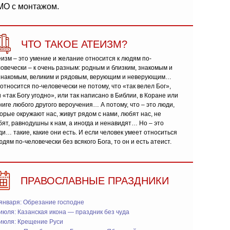
МО с монтажом.
ЧТО ТАКОЕ АТЕИЗМ?
изм – это умение и желание относится к людям по-
овечески – к очень разным: родным и близким, знакомым и
знакомым, великим и рядовым, верующим и неверующим…
относится по-человечески не потому, что «так велел Бог»,
 «так Богу угодно», или так написано в Библии, в Коране или
ниге любого другого вероучения… А потому, что – это люди,
орые окружают нас, живут рядом с нами, любят нас, не
ят, равнодушны к нам, а иногда и ненавидят… Но – это
и… такие, какие они есть. И если человек умеет относиться
юдям по-человечески без всякого Бога, то он и есть атеист.
ПРАВОСЛАВНЫЕ ПРАЗДНИКИ
января: Обрезание господне
июля: Казанская икона — праздник без чуда
 июля: Крещение Руси