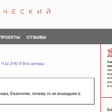
ПРОЕКТЫ
ОТЗЫВЫ
Са
Ц
Ч
Ш
Э
Ю
Я
Все авторы
ко
св
инд
исп
ра
в с
нова, Евангелие, почему-то не вошедшее в
Бе