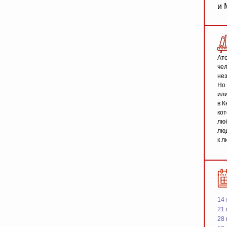
и 
Ате
чел
не
Но 
или
в К
кот
люб
люд
к л
14 
21 
28