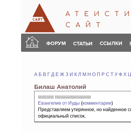
ФОРУМ
ССЫЛКИ
СТАТЬИ
А
Б
В
Г
Д
Е
Ж
З
И
К
Л
М
Н
О
П
Р
С
Т
У
Ф
Х
Билаш Анатолий
03.02.2015
Рассказы/Христианство
Евангелие от Иуды
(
комментарии
)
Представляем утерянное, но найденное с
официальный список.