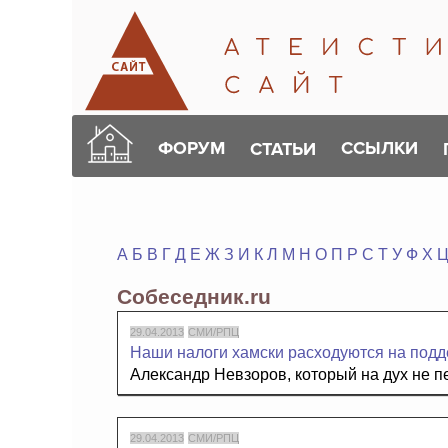
ФОРУМ
ССЫЛКИ
СТАТЬИ
А
Б
В
Г
Д
Е
Ж
З
И
К
Л
М
Н
О
П
Р
С
Т
У
Ф
Х
Собеседник.ru
29.04.2013
СМИ/РПЦ
Наши налоги хамски расходуются на подд
Александр Невзоров, который на дух не п
29.04.2013
СМИ/РПЦ