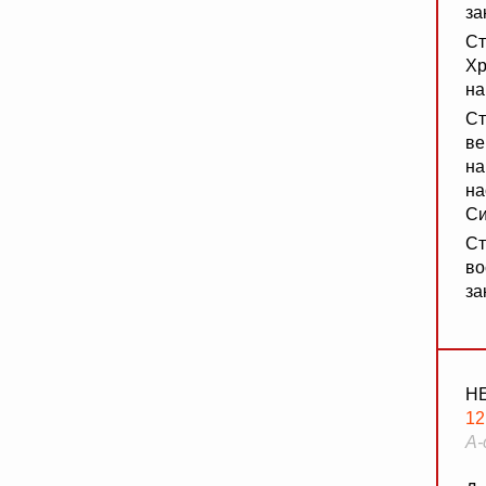
за
Ст
Хр
на
Ст
ве
на
на
Си
Ст
во
за
Н
1
А-