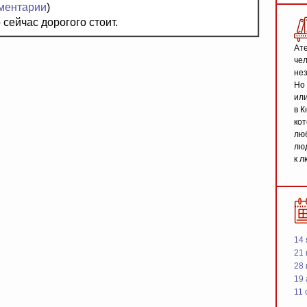
ментарии
)
 сейчас дорогого стоит.
Ате
чел
не
Но 
или
в К
кот
люб
люд
к л
14 
21 
28
19
11 