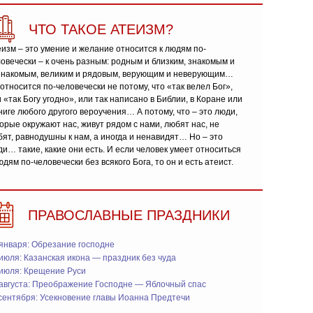
ЧТО ТАКОЕ АТЕИЗМ?
изм – это умение и желание относится к людям по-
овечески – к очень разным: родным и близким, знакомым и
знакомым, великим и рядовым, верующим и неверующим…
относится по-человечески не потому, что «так велел Бог»,
 «так Богу угодно», или так написано в Библии, в Коране или
ниге любого другого вероучения… А потому, что – это люди,
орые окружают нас, живут рядом с нами, любят нас, не
ят, равнодушны к нам, а иногда и ненавидят… Но – это
и… такие, какие они есть. И если человек умеет относиться
юдям по-человечески без всякого Бога, то он и есть атеист.
ПРАВОСЛАВНЫЕ ПРАЗДНИКИ
января: Обрезание господне
июля: Казанская икона — праздник без чуда
 июля: Крещение Руси
 августа: Преображение Господне — Яблочный спас
сентября: Усекновение главы Иоанна Предтечи