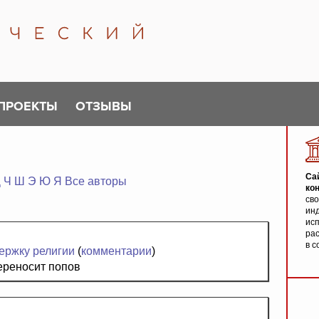
ПРОЕКТЫ
ОТЗЫВЫ
Са
Ц
Ч
Ш
Э
Ю
Я
Все авторы
ко
св
инд
исп
ра
в с
ержку религии
(
комментарии
)
ереносит попов