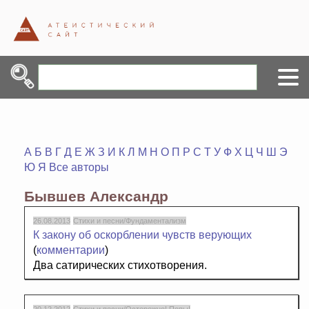
А
Б
В
Г
Д
Е
Ж
З
И
К
Л
М
Н
О
П
Р
С
Т
У
Ф
Х
Ц
Ч
Ш
Э
Ю
Я
Все авторы
Бывшев Александр
26.08.2013
Стихи и песни/Фундаментализм
К закону об оскорблении чувств верующих
(
комментарии
)
Два сатирических стихотворения.