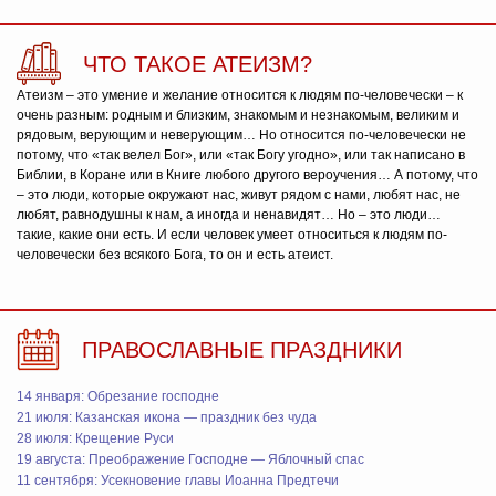
ЧТО ТАКОЕ АТЕИЗМ?
Атеизм – это умение и желание относится к людям по-человечески – к
очень разным: родным и близким, знакомым и незнакомым, великим и
рядовым, верующим и неверующим… Но относится по-человечески не
потому, что «так велел Бог», или «так Богу угодно», или так написано в
Библии, в Коране или в Книге любого другого вероучения… А потому, что
– это люди, которые окружают нас, живут рядом с нами, любят нас, не
любят, равнодушны к нам, а иногда и ненавидят… Но – это люди…
такие, какие они есть. И если человек умеет относиться к людям по-
человечески без всякого Бога, то он и есть атеист.
ПРАВОСЛАВНЫЕ ПРАЗДНИКИ
14 января: Обрезание господне
21 июля: Казанская икона — праздник без чуда
28 июля: Крещение Руси
19 августа: Преображение Господне — Яблочный спас
11 сентября: Усекновение главы Иоанна Предтечи