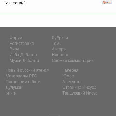
"Известий".
Форум
Рубрики
Регистрация
Темы
Вход
Авторы
Изба-Дебатня
Новости
Музей Дебатни
Свежие комментарии
Новый русский атеизм
Галерея
Материалы РГО
Юмор
Поговорим о боге
Анекдоты
Дулуман
Страница Иисуса
Книги
Танцующий Иисус