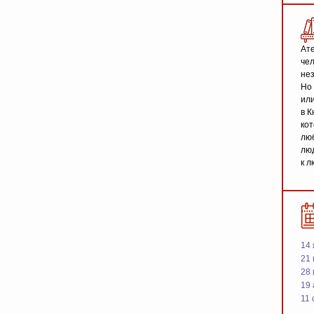
Ате
чел
не
Но 
или
в К
кот
люб
люд
к л
14 
21 
28
19
11 