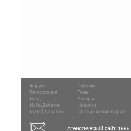
Форум
Рубрики
Регистрация
Темы
Вход
Авторы
Изба-Дебатня
Новости
Музей Дебатни
Свежие комментарии
Атеистический сайт. 1998