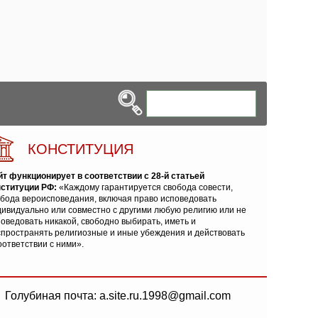
КОНСТИТУЦИЯ
йт функционирует в соответствии с 28-й статьей
нституции РФ:
«Каждому гарантируется свобода совести,
обода вероисповедания, включая право исповедовать
ивидуально или совместно с другими любую религию или не
оведовать никакой, свободно выбирать, иметь и
спространять религиозные и иные убеждения и действовать
оответствии с ними».
Голубиная почта: a.site.ru.1998@gmail.com