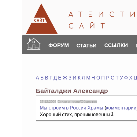
ФОРУМ
ССЫЛКИ
СТАТЬИ
А
Б
В
Г
Д
Е
Ж
З
И
К
Л
М
Н
О
П
Р
С
Т
У
Ф
Х
Байталджи Александр
17.12.2008
Стихи и песни/Общество
Мы строим в России Храмы
(
комментарии
Хороший стих, проникновенный.