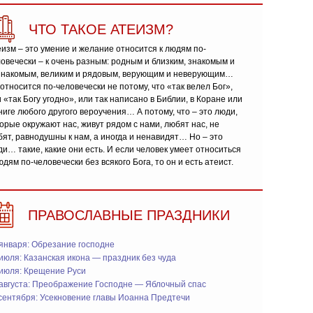
ЧТО ТАКОЕ АТЕИЗМ?
изм – это умение и желание относится к людям по-
овечески – к очень разным: родным и близким, знакомым и
знакомым, великим и рядовым, верующим и неверующим…
относится по-человечески не потому, что «так велел Бог»,
 «так Богу угодно», или так написано в Библии, в Коране или
ниге любого другого вероучения… А потому, что – это люди,
орые окружают нас, живут рядом с нами, любят нас, не
ят, равнодушны к нам, а иногда и ненавидят… Но – это
и… такие, какие они есть. И если человек умеет относиться
юдям по-человечески без всякого Бога, то он и есть атеист.
ПРАВОСЛАВНЫЕ ПРАЗДНИКИ
января: Обрезание господне
июля: Казанская икона — праздник без чуда
 июля: Крещение Руси
 августа: Преображение Господне — Яблочный спас
сентября: Усекновение главы Иоанна Предтечи