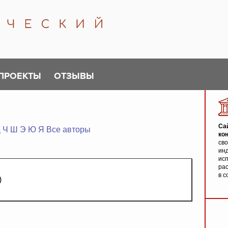
ПРОЕКТЫ
ОТЗЫВЫ
Са
Ц
Ч
Ш
Э
Ю
Я
Все авторы
ко
св
инд
исп
ра
в с
)