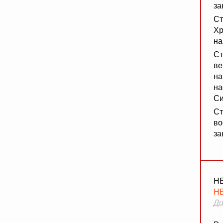
за
Ст
Хр
на
Ст
ве
на
на
Си
Ст
во
за
Н
Н
Ди