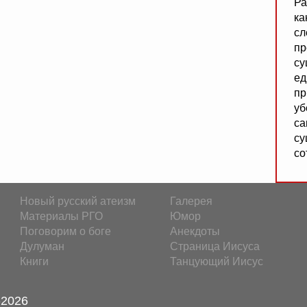
Ра
ка
сл
пр
су
ед
пр
уб
са
су
со
Новый русский атеизм
Галерея
Материалы РГО
Юмор
Поговорим о боге
Анекдоты
Дулуман
Страница Иисуса
Книги
Танцующий Иисус
-2026