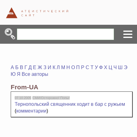
А
Б
В
Г
Д
Е
Ж
З
И
К
Л
М
Н
О
П
Р
С
Т
У
Ф
Х
Ц
Ч
Ш
Э
Ю
Я
Все авторы
From-UA
07.10.2005
СМИ/Осторожно! Попы!
Тернопольский священник ходит в бар с ружьем
(
комментарии
)