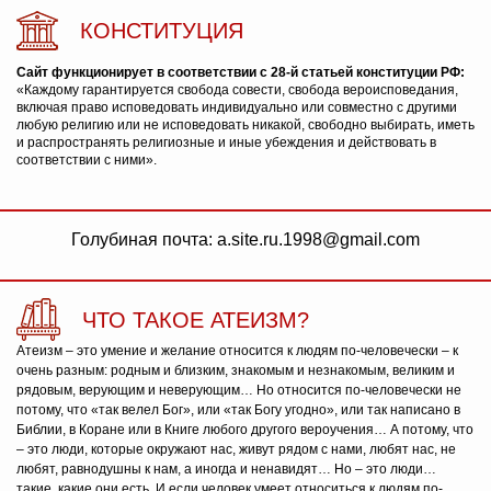
КОНСТИТУЦИЯ
Сайт функционирует в соответствии с 28-й статьей конституции РФ:
«Каждому гарантируется свобода совести, свобода вероисповедания,
включая право исповедовать индивидуально или совместно с другими
любую религию или не исповедовать никакой, свободно выбирать, иметь
и распространять религиозные и иные убеждения и действовать в
соответствии с ними».
Голубиная почта: a.site.ru.1998@gmail.com
ЧТО ТАКОЕ АТЕИЗМ?
Атеизм – это умение и желание относится к людям по-человечески – к
очень разным: родным и близким, знакомым и незнакомым, великим и
рядовым, верующим и неверующим… Но относится по-человечески не
потому, что «так велел Бог», или «так Богу угодно», или так написано в
Библии, в Коране или в Книге любого другого вероучения… А потому, что
– это люди, которые окружают нас, живут рядом с нами, любят нас, не
любят, равнодушны к нам, а иногда и ненавидят… Но – это люди…
такие, какие они есть. И если человек умеет относиться к людям по-