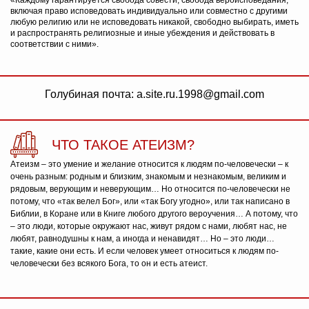
«Каждому гарантируется свобода совести, свобода вероисповедания,
включая право исповедовать индивидуально или совместно с другими
любую религию или не исповедовать никакой, свободно выбирать, иметь
и распространять религиозные и иные убеждения и действовать в
соответствии с ними».
Голубиная почта: a.site.ru.1998@gmail.com
ЧТО ТАКОЕ АТЕИЗМ?
Атеизм – это умение и желание относится к людям по-человечески – к
очень разным: родным и близким, знакомым и незнакомым, великим и
рядовым, верующим и неверующим… Но относится по-человечески не
потому, что «так велел Бог», или «так Богу угодно», или так написано в
Библии, в Коране или в Книге любого другого вероучения… А потому, что
– это люди, которые окружают нас, живут рядом с нами, любят нас, не
любят, равнодушны к нам, а иногда и ненавидят… Но – это люди…
такие, какие они есть. И если человек умеет относиться к людям по-
человечески без всякого Бога, то он и есть атеист.