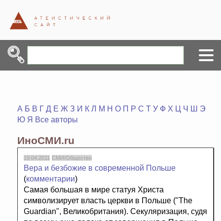
А
Б
В
Г
Д
Е
Ж
З
И
К
Л
М
Н
О
П
Р
С
Т
У
Ф
Х
Ц
Ч
Ш
Э
Ю
Я
Все авторы
ИноСМИ.ru
19.04.2011
СМИ/Общество
Вера и безбожие в современной Польше
(
комментарии
)
Самая большая в мире статуя Христа
символизирует власть церкви в Польше ("The
Guardian", Великобритания). Секуляризация, судя