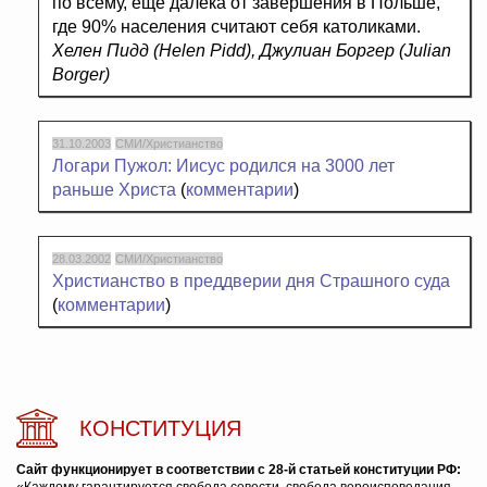
по всему, еще далека от завершения в Польше,
где 90% населения считают себя католиками.
Хелен Пидд (Helen Pidd), Джулиан Боргер (Julian
Borger)
31.10.2003
СМИ/Христианство
Логари Пужол: Иисус родился на 3000 лет
раньше Христа
(
комментарии
)
28.03.2002
СМИ/Христианство
Христианство в преддверии дня Страшного суда
(
комментарии
)
КОНСТИТУЦИЯ
Сайт функционирует в соответствии с 28-й статьей конституции РФ: