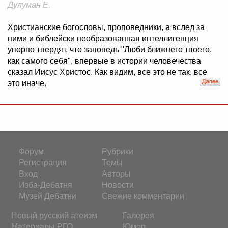
Дулуман Е.
Христианские богословы, проповедники, а вслед за
ними и библейски необразованная интеллигенция
упорно твердят, что заповедь "Люби ближнего твоего,
как самого себя", впервые в истории человечества
сказал Иисус Христос. Как видим, все это не так, все
это иначе.
Форум
Рубрики
Регистрация
Темы
Вход
Авторы
Изба-Дебатня
Новости
Музей Дебатни
Свежие комментарии
Новый русский атеизм
Галерея
Материалы РГО
Юмор